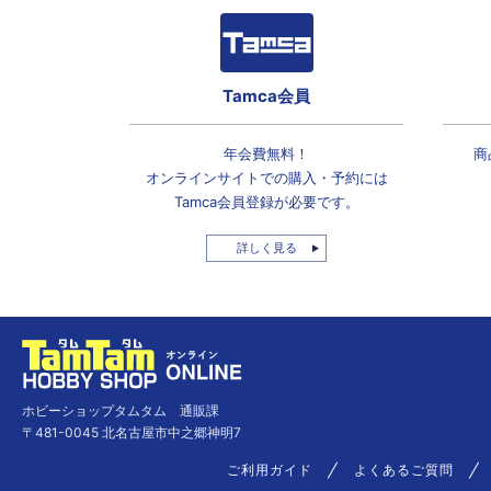
Tamca会員
年会費無料！
商
オンラインサイトでの
購入・予約には
Tamca会員登録
が必要です。
詳しく見る
ホビーショップタムタム 通販課
〒481-0045 北名古屋市中之郷神明7
ご利用ガイド
よくあるご質問