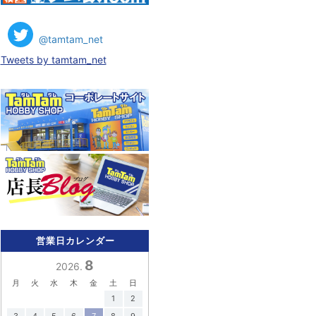
@tamtam_net
Tweets by tamtam_net
営業日カレンダー
8
2026.
月
火
水
木
金
土
日
1
2
3
4
5
6
7
8
9