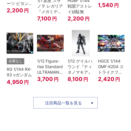
1/1 皇巫 スサ
HGBF 1/144
ーツ ビヨンド
1,540
円
ノヲ レガリア
戦国アストレ
ザブルースカ
2,200
円
『メガミデバ
イ頑駄無
イ1[カラーA]
イス』
7,100
2,200
円
円
1/12 Figure-
1/12 ゲイルハ
HGCE 1/144
在庫なし
rise Standard
ウンド『ティ
GMF-X20A ス
RG 1/144 RX-
ULTRAMAN
タノマキア』
トライクフリ
93 νガンダム
SUIT ZERO
ーダムガンダ
3,700
8,100
2,420
円
円
円
4,950
円
〈SC仕様〉
ム
ACTION
注目商品一覧を見る