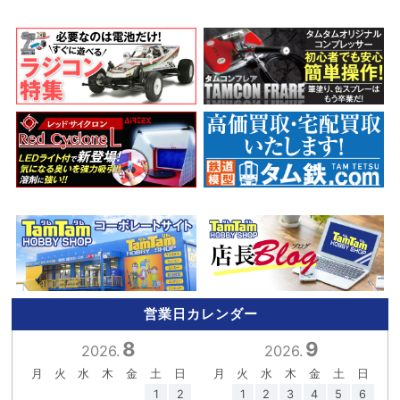
営業日カレンダー
8
9
2026.
2026.
月
火
水
木
金
土
日
月
火
水
木
金
土
日
1
2
1
2
3
4
5
6