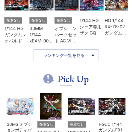
1/144 HG
HG 1/144
在庫なし
在庫なし
在庫なし
シャア専用
RX-78-02
1/144 HG
30MM
オプション
ザク GQ
ガンダム
シ
ガンダムレ
1/144
パーツセッ
(GUNDAM
ザ
オパルド
xEXM-000
ト AC Ⅵ
THE
ゼノヴァル
WEAPON
ORIGIN版)
ト
SET 05
ランキング一覧を見る
Pick Up
30MS オプシ
HGUC 1/144
在庫なし
在庫なし
ョンボディパ
ガンダムF91