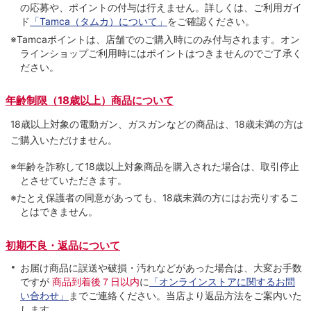
の応募や、ポイントの付与は⾏えません。詳しくは、ご利⽤ガイ
ド
「Tamca（タムカ）について」
をご確認ください。
※Tamcaポイントは、店舗でのご購⼊時にのみ付与されます。オン
ラインショップご利用時にはポイントはつきませんのでご了承く
ださい。
年齢制限（18歳以上）商品について
18歳以上対象の電動ガン、ガスガンなどの商品は、18歳未満の方は
ご購入いただけません。
※年齢を詐称して18歳以上対象商品を購入された場合は、取引停止
とさせていただきます。
※たとえ保護者の同意があっても、18歳未満の方にはお売りするこ
とはできません。
初期不良・返品について
お届け商品に誤送や破損・汚れなどがあった場合は、大変お手数
ですが
商品到着後７日以内
に
「オンラインストアに関するお問
い合わせ」
までご連絡ください。当店より返品方法をご案内いた
します。