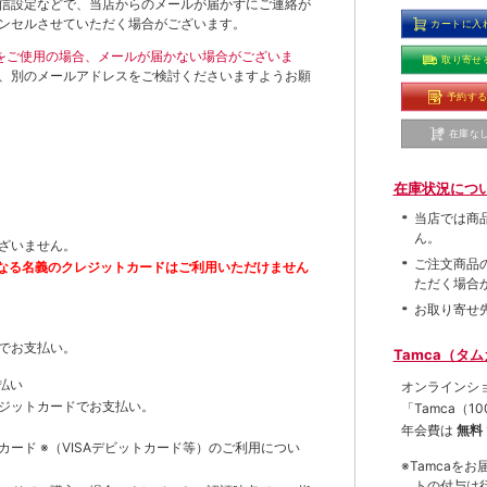
信設定などで、当店からのメールが届かずにご連絡が
ンセルさせていただく場合がございます。
カートに入
ールをご使用の場合、メールが届かない場合がございま
取り寄せ
、別のメールアドレスをご検討くださいますようお願
予約す
在庫な
在庫状況につ
当店では商
ん。
ざいません。
ご注文商品
なる名義のクレジットカードはご利用いただけません
ただく場合
お取り寄せ
でお支払い。
Tamca（タ
払い
オンラインシ
ジットカードでお支払い。
「Tamca
（1
年会費は
無料
トカード
※（VISAデビットカード等）
のご利用につい
※Tamca
トの付与は