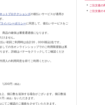
ご注文後の
ご注文後の
ネットプロテクションズ
の後払いサービスが適用さ
す。
プライバシーポリシー
に同意して、後払いサービスをご
 商品の確保は審査通過後になります。
だけません。
払い初回ご利用時は合計20，000(税込)迄です。
ましての当オンラインショップでのご利用限度額は累
でとなります。詳細はバナーをクリックしてご確認くださ
代理人の利用同意を得てご利用ください。
）
】
1,200円
（税込）
合上、個口数を追加する場合がございます。個口数追
 円
をいただきます。
（税込）
ルにてご確認のご連絡をさせていただきます。