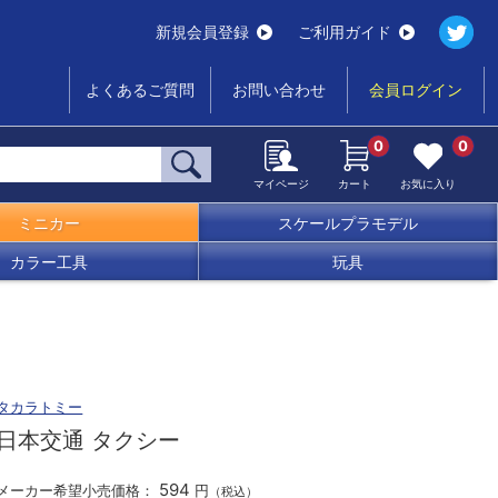
新規会員登録
ご利用ガイド
よくあるご質問
お問い合わせ
会員ログイン
0
0
マイページ
カート
お気に入り
ミニカー
スケールプラモデル
カラー工具
玩具
タカラトミー
日本交通 タクシー
594
メーカー希望小売価格：
円
（税込）