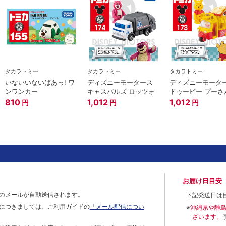
タカラトミー
タカラトミー
タカラトミー
いないいないばあっ! ワ
ディズニーモータース
ディズニーモータ
ンワンカー
キャスパルズ ロッツォ
ドゥービー プーさ
810
1,012
1,012
円
円
円
お届け日目安
のメールが自動送信されます。
下記発送日は
につきましては、ご利用ガイドの
「メール配信につい
※
沖縄県や離
ざいます。