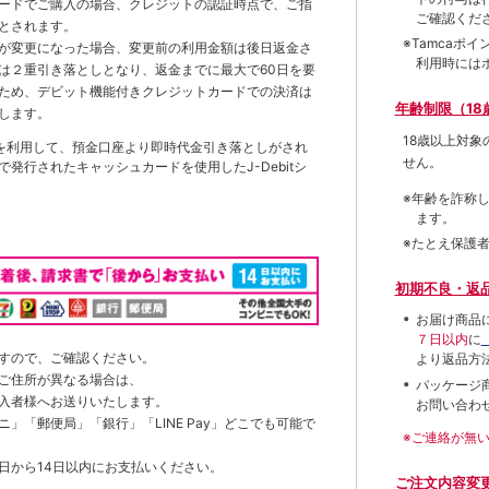
ードでご購入の場合、クレジットの認証時点で、ご指
ご確認くだ
とされます。
※Tamca
が変更になった場合、変更前の利用金額は後日返金さ
利用時には
は２重引き落としとなり、返金までに最大で60日を要
ため、デビット機能付きクレジットカードでの決済は
年齢制限（18
します。
18歳以上対
を利用して、預金口座より即時代金引き落としがされ
せん。
発行されたキャッシュカードを使用したJ-Debitシ
※年齢を詐称
ます。
※たとえ保護
初期不良・返
お届け商品
７日以内
に
すので、ご確認ください。
より返品方
ご住所が異なる場合は、
パッケージ
入者様へお送りいたします。
お問い合わ
」「郵便局」「銀行」「LINE Pay」どこでも可能で
※ご連絡が無
日から14日以内にお支払いください。
ご注文内容変