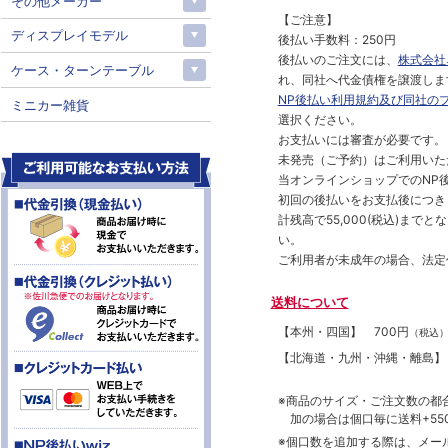
その他メーカー
【ご注意】
ディスプレイモデル
後払い手数料：250円
後払いのご注文には、
株式会社
ケース・ターンテーブル
れ、同社へ代金債権を譲渡しま
NP後払い利用規約及び同社の
ミニカー雑貨
選択ください。
お支払いには審査が必要です。
未発売（ご予約）はご利用いた
当オンラインショップでのNP後
初回の後払いをお支払後につき
計残高で55,000(税込)ま
い。
ご利用者が未成年の場合、法定
送料について
【本州・四国】
700円
（税込
【北海道・九州・沖縄・離島
※商品のサイズ・ご注文数の都
加の場合は個口毎に送料+550
※個口数を追加する際は、メー