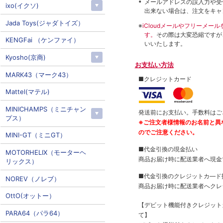
メールアドレスの誤入力や受
ixo(イクソ)
出来ない場合は、注文をキャ
Jada Toys(ジャダトイズ）
※
iCloudメールやフリーメ
す。
その際は大変恐縮ですが
KENGFai （ケンファイ）
いいたします。
Kyosho(京商)
お支払い方法
MARK43（マーク43）
■クレジットカード
Mattel(マテル)
MINICHAMPS（ミニチャン
発送前にお支払い。手数料はご
プス）
※ご注文者様情報のお名前と異
のでご注意ください。
MINI-GT（ミニGT）
■代金引換の現金払い
MOTORHELIX（モーターヘ
商品お届け時に配送業者へ現金
リックス）
■代金引換のクレジットカ―ド
NOREV（ノレブ）
商品お届け時に配送業者へクレ
OttO(オットー）
【デビット機能付きクレジッ
PARA64（パラ64）
て】