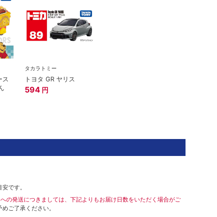
タカラトミー
ース
トヨタ GR ヤリス
ん
594
円
目安です。
島への発送につきましては、下記よりもお届け日数をいただく場合がご
予めご了承ください。