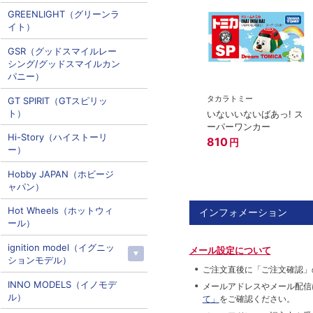
GREENLIGHT（グリーンラ
イト）
GSR（グッドスマイルレー
シング/グッドスマイルカン
パニー）
タカラトミー
GT SPIRIT（GTスピリッ
ト）
いないいないばあっ! ス
ーパーワンカー
Hi-Story（ハイストーリ
810
円
ー）
Hobby JAPAN（ホビージ
ャパン）
Hot Wheels（ホットウィ
インフォメーション
ール）
ignition model（イグニッ
メール設定について
ションモデル）
ご注文直後に「ご注文確認」
INNO MODELS（イノモデ
メールアドレスやメール配信
ル）
て」
をご確認ください。