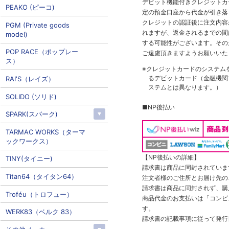
デビット機能付きクレジットカ
PEAKO (ピーコ)
定の預金口座から代金が引き落
クレジットの認証後に注文内容
PGM (Private goods
れますが、返金されるまでの間
model)
する可能性がございます。その
POP RACE（ポップレー
ご遠慮頂きますようお願いいた
ス）
※クレジットカードのシステム
るデビットカード（金融機関で
RAI'S（レイズ）
ステムとは異なります。）
SOLIDO (ソリド)
■NP後払い
SPARK(スパーク)
TARMAC WORKS（ターマ
ックワークス）
【NP後払いの詳細】
TINY(タイニー)
請求書は商品に同封されていま
Titan64（タイタン64）
注文者様のご住所とお届け先の
請求書は商品に同封されず、購
Troféu（トロフュー）
商品代金のお支払いは「コンビニ
す。
WERK83（ベルク 83）
請求書の記載事項に従って発行