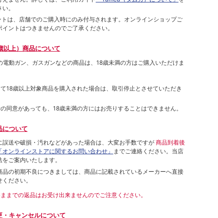
さい。
ポイントは、店舗でのご購⼊時にのみ付与されます。オンラインショップご
ポイントはつきませんのでご了承ください。
歳以上）商品について
象の電動ガン、ガスガンなどの商品は、18歳未満の方はご購入いただけま
して18歳以上対象商品を購入された場合は、取引停止とさせていただき
者の同意があっても、18歳未満の方にはお売りすることはできません。
品について
に誤送や破損・汚れなどがあった場合は、大変お手数ですが
商品到着後
「オンラインストアに関するお問い合わせ」
までご連絡ください。当店
法をご案内いたします。
商品の初期不良につきましては、商品に記載されているメーカーへ直接
せください。
いままでの返品はお受け出来ませんのでご注意ください。
更・キャンセルについて