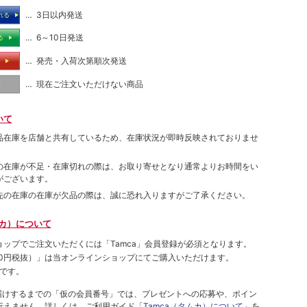
… 3日以内発送
れる
… 6～10日発送
る
… 発売・入荷次第順次発送
る
… 現在ご注文いただけない商品
し
いて
品在庫を店舗と共有しているため、在庫状況が即時反映されておりませ
の在庫が不足・在庫切れの際は、お取り寄せとなり通常よりお時間をい
がございます。
先の在庫の在庫が欠品の際は、誠に恐れ入りますがご了承ください。
ムカ）について
ョップでご注⽂いただくには「Tamca」会員登録が必須となります。
00円税抜）
」は当オンラインショップにてご購⼊いただけます。
です。
をお届けするまでの「仮の会員番号」では、プレゼントへの応募や、ポイン
⾏えません。詳しくは、ご利⽤ガイド
「Tamca（タムカ）について」
を