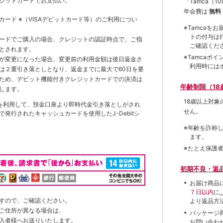
ジットカードでお支払い。
「Tamca
（1
年会費は
無料
トカード
※（VISAデビットカード等）
のご利用につい
※Tamca
トの付与は
ードでご購入の場合、クレジットの認証時点で、ご指
ご確認くだ
とされます。
※Tamca
が変更になった場合、変更前の利用金額は後日返金さ
利用時には
は２重引き落としとなり、返金までに最大で60日を要
ため、デビット機能付きクレジットカードでの決済は
年齢制限（18
します。
18歳以上対
を利用して、預金口座より即時代金引き落としがされ
せん。
発行されたキャッシュカードを使用したJ-Debitシ
※年齢を詐称
ます。
※たとえ保護
初期不良・返
お届け商品
７日以内
に
すので、ご確認ください。
より返品方
ご住所が異なる場合は、
パッケージ
入者様へお送りいたします。
お問い合わ