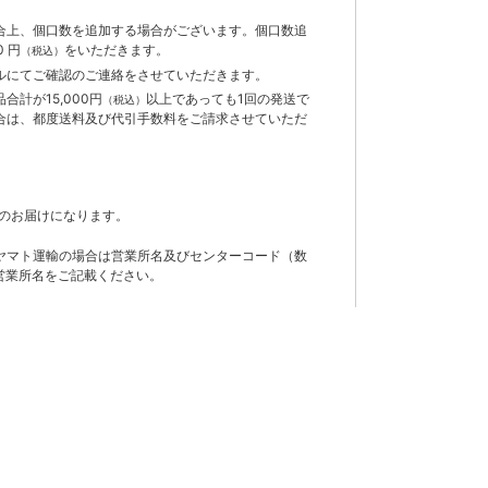
合上、個口数を追加する場合がございます。個口数追
 円
をいただきます。
（税込）
ルにてご確認のご連絡をさせていただきます。
計が15,000円
以上であっても1回の発送で
（税込）
合は、都度送料及び代引手数料をご請求させていただ
のお届けになります。
ヤマト運輸の場合は営業所名及びセンターコード（数
営業所名をご記載ください。