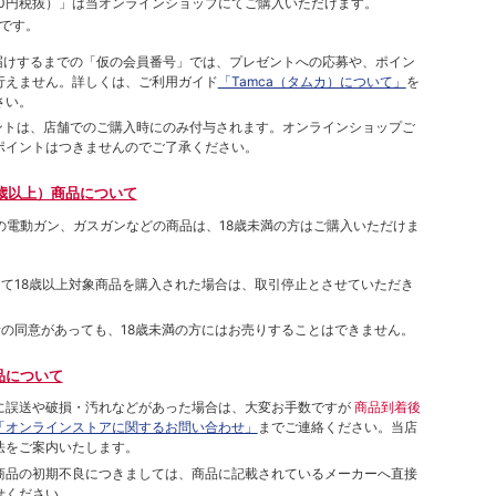
00円税抜）
」は当オンラインショップにてご購⼊いただけます。
です。
をお届けするまでの「仮の会員番号」では、プレゼントへの応募や、ポイン
⾏えません。詳しくは、ご利⽤ガイド
「Tamca（タムカ）について」
を
さい。
ポイントは、店舗でのご購⼊時にのみ付与されます。オンラインショップご
ポイントはつきませんのでご了承ください。
歳以上）商品について
象の電動ガン、ガスガンなどの商品は、18歳未満の方はご購入いただけま
して18歳以上対象商品を購入された場合は、取引停止とさせていただき
者の同意があっても、18歳未満の方にはお売りすることはできません。
品について
に誤送や破損・汚れなどがあった場合は、大変お手数ですが
商品到着後
「オンラインストアに関するお問い合わせ」
までご連絡ください。当店
法をご案内いたします。
商品の初期不良につきましては、商品に記載されているメーカーへ直接
せください。