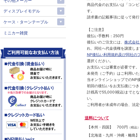
その他メーカー
商品代金のお支払いは「コンビニ
す。
ディスプレイモデル
請求書の記載事項に従って発行
ケース・ターンテーブル
【ご注意】
ミニカー雑貨
後払い手数料：250円
後払いのご注文には、
株式会社
れ、同社へ代金債権を譲渡しま
NP後払い利用規約及び同社の
選択ください。
お支払いには審査が必要です。
未発売（ご予約）はご利用いた
当オンラインショップでのNP後
初回の後払いをお支払後につき
計残高で55,000(税込)ま
い。
ご利用者が未成年の場合、法定
送料について
【本州・四国】
700円
（税込
【北海道・九州・沖縄・離島