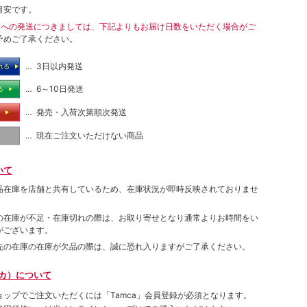
目安です。
島への発送につきましては、下記よりもお届け日数をいただく場合がご
予めご了承ください。
… 3日以内発送
れる
… 6～10日発送
る
… 発売・入荷次第順次発送
る
… 現在ご注文いただけない商品
し
いて
品在庫を店舗と共有しているため、在庫状況が即時反映されておりませ
の在庫が不足・在庫切れの際は、お取り寄せとなり通常よりお時間をい
がございます。
先の在庫の在庫が欠品の際は、誠に恐れ入りますがご了承ください。
ムカ）について
ョップでご注⽂いただくには「Tamca」会員登録が必須となります。