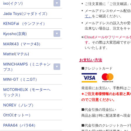
ixo(イクソ)
ご注文直後に「ご注文確認」
メールアドレスやメール配信
Jada Toys(ジャダトイズ）
て」
をご確認ください。
メールアドレスの誤入力や受
KENGFai （ケンファイ）
出来ない場合は、注文をキャ
Kyosho(京商)
※
iCloudメールやフリーメ
す。
その際は大変恐縮ですが
MARK43（マーク43）
いいたします。
Mattel(マテル)
お支払い方法
MINICHAMPS（ミニチャン
■クレジットカード
プス）
MINI-GT（ミニGT）
発送前にお支払い。手数料はご
MOTORHELIX（モーターヘ
※ご注文者様情報のお名前と異
リックス）
のでご注意ください。
NOREV（ノレブ）
■代金引換の現金払い
OttO(オットー）
商品お届け時に配送業者へ現金
PARA64（パラ64）
■代金引換のクレジットカ―ド