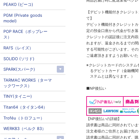
商品お届け時に配送業者へクレ
PEAKO (ピーコ)
【デビット機能付きクレジッ
PGM (Private goods
て】
model)
デビット機能付きクレジットカ
定の預金口座から代金が引き落
POP RACE（ポップレー
クレジットの認証後に注文内容
ス）
れますが、返金されるまでの間
RAI'S（レイズ）
する可能性がございます。その
ご遠慮頂きますようお願いいた
SOLIDO (ソリド)
※クレジットカードのシステム
SPARK(スパーク)
るデビットカード（金融機関で
ステムとは異なります。）
TARMAC WORKS（ターマ
ックワークス）
■NP後払い
TINY(タイニー)
Titan64（タイタン64）
Troféu（トロフュー）
【NP後払いの詳細】
請求書は商品に同封されていま
WERK83（ベルク 83）
注文者様のご住所とお届け先の
請求書は商品に同封されず、購