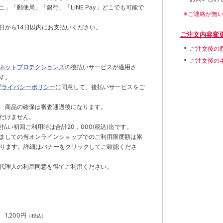
」「郵便局」「銀行」「LINE Pay」どこでも可能で
※ご連絡が無
日から14日以内にお支払いください。
ご注文内容変
ご注文後の
ご注文後の
ネットプロテクションズ
の後払いサービスが適用さ
す。
プライバシーポリシー
に同意して、後払いサービスをご
 商品の確保は審査通過後になります。
だけません。
払い初回ご利用時は合計20，000(税込)迄です。
ましての当オンラインショップでのご利用限度額は累
でとなります。詳細はバナーをクリックしてご確認くださ
代理人の利用同意を得てご利用ください。
）
】
1,200円
（税込）