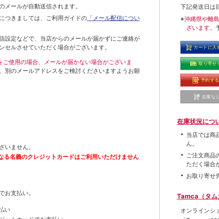
のメールが自動送信されます。
下記発送日は
につきましては、ご利用ガイドの
「メール配信につい
※
沖縄県や離
ざいます。
信設定などで、当店からのメールが届かずにご連絡が
ンセルさせていただく場合がございます。
カートに入
ールをご使用の場合、メールが届かない場合がございま
取り寄せ
、別のメールアドレスをご検討くださいますようお願
予約す
在庫な
在庫状況につ
当店では商
ん。
ざいません。
ご注文商品
なる名義のクレジットカードはご利用いただけません
ただく場合
お取り寄せ
でお支払い。
Tamca（タ
払い
オンラインシ