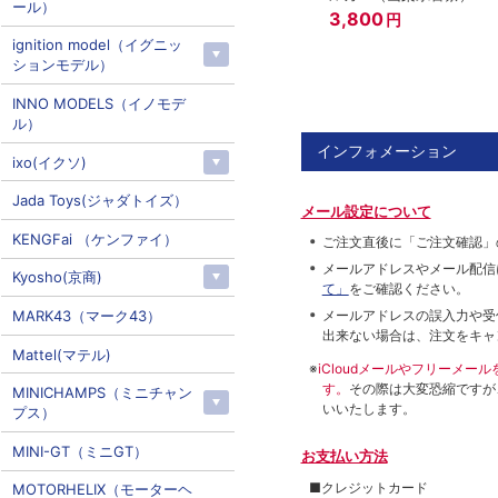
ール）
3,800
円
ignition model（イグニッ
ションモデル）
INNO MODELS（イノモデ
ル）
インフォメーション
ixo(イクソ)
Jada Toys(ジャダトイズ）
メール設定について
KENGFai （ケンファイ）
ご注文直後に「ご注文確認」
メールアドレスやメール配信
Kyosho(京商)
て」
をご確認ください。
MARK43（マーク43）
メールアドレスの誤入力や受
出来ない場合は、注文をキャ
Mattel(マテル)
※
iCloudメールやフリーメ
す。
その際は大変恐縮ですが
MINICHAMPS（ミニチャン
いいたします。
プス）
MINI-GT（ミニGT）
お支払い方法
■クレジットカード
MOTORHELIX（モーターヘ