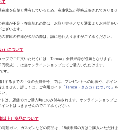
いて
品在庫を店舗と共有しているため、在庫状況が即時反映されておりませ
の在庫が不足・在庫切れの際は、お取り寄せとなり通常よりお時間をい
がございます。
先の在庫の在庫が欠品の際は、誠に恐れ入りますがご了承ください。
ムカ）について
ョップでご注⽂いただくには「Tamca」会員登録が必須となります。
00円税抜）
」は当オンラインショップにてご購⼊いただけます。
です。
をお届けするまでの「仮の会員番号」では、プレゼントへの応募や、ポイン
⾏えません。詳しくは、ご利⽤ガイド
「Tamca（タムカ）について」
を
さい。
ポイントは、店舗でのご購⼊時にのみ付与されます。オンラインショップご
ポイントはつきませんのでご了承ください。
歳以上）商品について
象の電動ガン、ガスガンなどの商品は、18歳未満の方はご購入いただけま