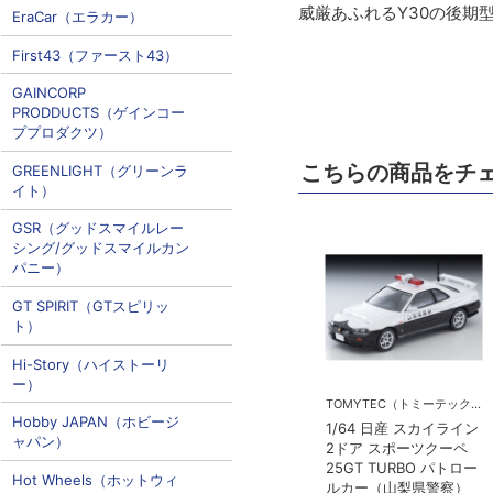
威厳あふれるY30の後期
EraCar（エラカー）
First43（ファースト43）
GAINCORP
PRODDUCTS（ゲインコー
ププロダクツ）
こちらの商品をチ
GREENLIGHT（グリーンラ
イト）
GSR（グッドスマイルレー
シング/グッドスマイルカン
パニー）
GT SPIRIT（GTスピリッ
ト）
Hi-Story（ハイストーリ
ー）
TOMYTEC（トミーテック）
Hobby JAPAN（ホビージ
1/64 日産 スカイライン
ャパン）
2ドア スポーツクーペ
25GT TURBO パトロー
Hot Wheels（ホットウィ
ルカー（山梨県警察）