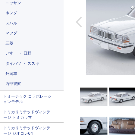
ニッサン
ホンダ
スバル
マツダ
三菱
いすゞ ・ 日野
ダイハツ ・ スズキ
外国車
西部警察
トミーテック コラボレーシ
ョンモデル
トミカリミテッドヴィンテ
ージ トミカラマ
トミカリミテッドヴィンテ
ージ ジオコレ64