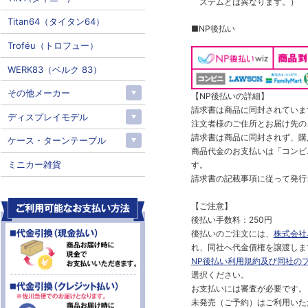
ステムとは異なります。）
Titan64（タイタン64）
■NP後払い
Troféu（トロフュー）
WERK83（ベルク 83）
その他メーカー
【NP後払いの詳細】
請求書は商品に同封されていま
ディスプレイモデル
注文者様のご住所とお届け先の
請求書は商品に同封されず、購
ケース・ターンテーブル
商品代金のお支払いは「コンビニ
ミニカー雑貨
す。
請求書の記載事項に従って発行
【ご注意】
後払い手数料：250円
後払いのご注文には、
株式会社
れ、同社へ代金債権を譲渡しま
NP後払い利用規約及び同社の
選択ください。
お支払いには審査が必要です。
未発売（ご予約）はご利用いた