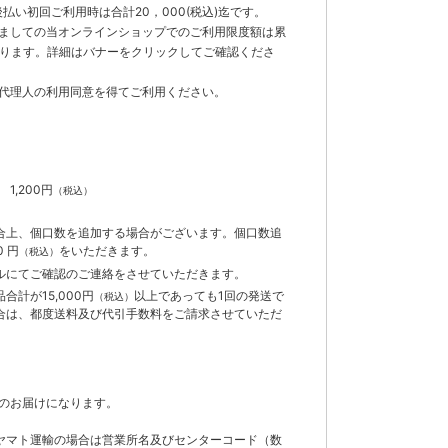
払い初回ご利用時は合計20，000(税込)迄です。
ましての当オンラインショップでのご利用限度額は累
でとなります。詳細はバナーをクリックしてご確認くださ
代理人の利用同意を得てご利用ください。
）
】
1,200円
（税込）
合上、個口数を追加する場合がございます。個口数追
 円
をいただきます。
（税込）
ルにてご確認のご連絡をさせていただきます。
計が15,000円
以上であっても1回の発送で
（税込）
合は、都度送料及び代引手数料をご請求させていただ
のお届けになります。
ヤマト運輸の場合は営業所名及びセンターコード（数