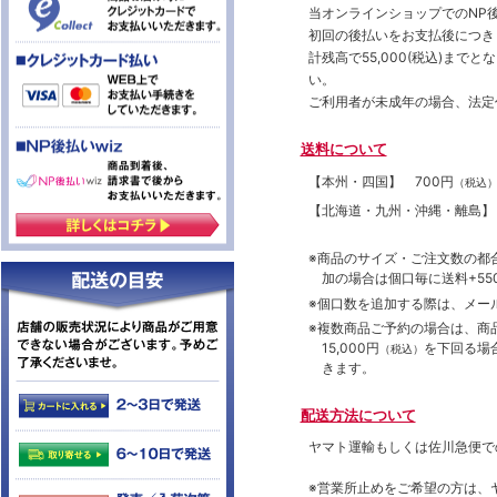
当オンラインショップでのNP後
初回の後払いをお支払後につき
計残高で55,000(税込)ま
い。
ご利用者が未成年の場合、法定
送料について
【本州・四国】
700円
（税込
【北海道・九州・沖縄・離島
※商品のサイズ・ご注文数の都
加の場合は個口毎に送料+550
※個口数を追加する際は、メー
※複数商品ご予約の場合は、商品合
15,000円
を下回る場
（税込）
きます。
配送方法について
ヤマト運輸もしくは佐川急便で
※営業所止めをご希望の方は、