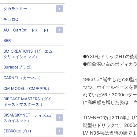
タカラトミー
チョロQ
AUＴOart(オートアート)
BBR
BM CREATIONS（ビーエム
●Y30セドリックHTの後
クリエイションズ）
●印象深い白のボディカ
Burago(ブラゴ)
CARNEL（カーネル）
1983年に誕生したY3
つつ、ホイールベースを延
CM MODEL（CMモデル）
れていたV6・3000c
DIECAST MASTERS（ダイ
に高級感を増した姿は、
キャストマスターズ ）
DISM/SKYNET（ディズム/
TLV-NEOでは2017
スカイネット）
期型セドリックで、200
EBBRO(エブロ)
LV-N364aは当時の