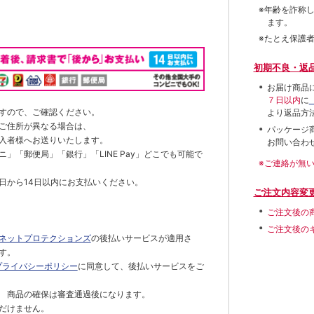
※年齢を詐称
ます。
※たとえ保護
初期不良・返
お届け商品
７日以内
に
すので、ご確認ください。
より返品方
ご住所が異なる場合は、
パッケージ
入者様へお送りいたします。
お問い合わ
」「郵便局」「銀行」「LINE Pay」どこでも可能で
※ご連絡が無
日から14日以内にお支払いください。
ご注文内容変
ご注文後の
ご注文後の
ネットプロテクションズ
の後払いサービスが適用さ
す。
プライバシーポリシー
に同意して、後払いサービスをご
 商品の確保は審査通過後になります。
だけません。