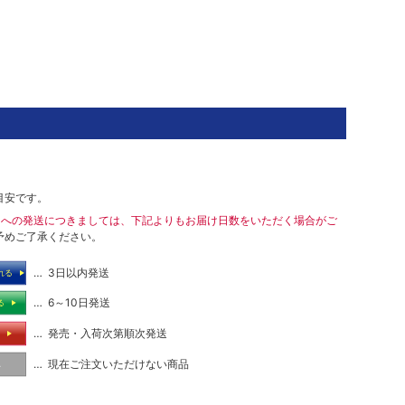
目安です。
島への発送につきましては、下記よりもお届け日数をいただく場合がご
予めご了承ください。
… 3日以内発送
れる
… 6～10日発送
る
… 発売・入荷次第順次発送
る
… 現在ご注文いただけない商品
し