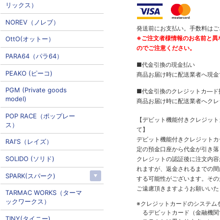
リックス）
NOREV（ノレブ）
発送前にお支払い。手数料はご
※ご注文者様情報のお名前と異
OttO(オットー）
のでご注意ください。
PARA64（パラ64）
■代金引換の現金払い
PEAKO (ピーコ)
商品お届け時に配送業者へ現金
PGM (Private goods
■代金引換のクレジットカ―ド
model)
商品お届け時に配送業者へクレ
POP RACE（ポップレー
【デビット機能付きクレジッ
ス）
て】
デビット機能付きクレジットカ
RAI'S（レイズ）
定の預金口座から代金が引き落
SOLIDO (ソリド)
クレジットの認証後に注文内容
れますが、返金されるまでの間
SPARK(スパーク)
する可能性がございます。その
ご遠慮頂きますようお願いいた
TARMAC WORKS（ターマ
ックワークス）
※クレジットカードのシステム
るデビットカード（金融機関で
TINY(タイニー)