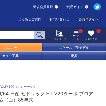
新規会員登録
ご利用ガイド
よくあるご質問
お問い合わせ
会員ログイン
0
0
マイページ
カート
お気に入り
ミニカー
スケールプラモデル
カラー工具
玩具
TOMYTEC（トミーテック）
1/64 日産 セドリック HT V20ターボ ブロア
ム（白）85年式