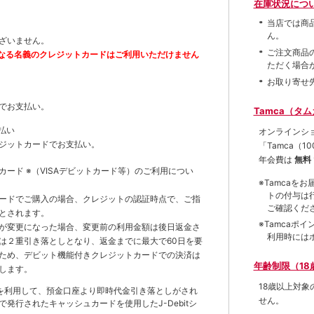
在庫状況につ
当店では商
ん。
ざいません。
ご注文商品
なる名義のクレジットカードはご利用いただけません
ただく場合
お取り寄せ
でお支払い。
Tamca（タ
払い
オンラインシ
ジットカードでお支払い。
「Tamca
（1
年会費は
無料
トカード
※（VISAデビットカード等）
のご利用につい
※Tamca
トの付与は
ードでご購入の場合、クレジットの認証時点で、ご指
ご確認くだ
とされます。
※Tamca
が変更になった場合、変更前の利用金額は後日返金さ
利用時には
は２重引き落としとなり、返金までに最大で60日を要
ため、デビット機能付きクレジットカードでの決済は
年齢制限（18
します。
18歳以上対
を利用して、預金口座より即時代金引き落としがされ
せん。
発行されたキャッシュカードを使用したJ-Debitシ