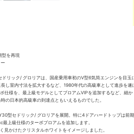
期型を再現
ラー
0型セドリック/ グロリアは、国産乗用車初のV型6気筒エンジンを
長し室内寸法を拡大するなど、1980年代の高級車として進歩を遂げ
cターボ仕様を、最上級モデルとしてブロアムVIPを追加するなど、細
当時の日本的高級車の到達点ともいえるものでした。
年よりY30型セドリック/ グロリアを展開。特に4ドアハードトップ
0cc最上級仕様のターボブロアムを追加します。
街でよく見かけたクリスタルホワイトをイメージしました。