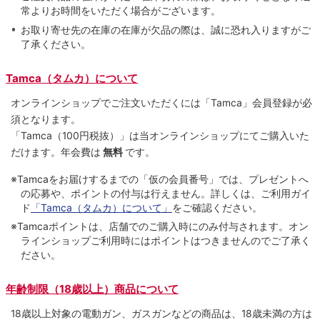
常よりお時間をいただく場合がございます。
お取り寄せ先の在庫の在庫が欠品の際は、誠に恐れ入りますがご
了承ください。
Tamca（タムカ）について
オンラインショップでご注⽂いただくには「Tamca」会員登録が必
須となります。
「Tamca
（100円税抜）
」は当オンラインショップにてご購⼊いた
だけます。
年会費は
無料
です。
※Tamcaをお届けするまでの「仮の会員番号」では、プレゼントへ
の応募や、ポイントの付与は⾏えません。詳しくは、ご利⽤ガイ
ド
「Tamca（タムカ）について」
をご確認ください。
※Tamcaポイントは、店舗でのご購⼊時にのみ付与されます。オン
ラインショップご利用時にはポイントはつきませんのでご了承く
ださい。
年齢制限（18歳以上）商品について
18歳以上対象の電動ガン、ガスガンなどの商品は、18歳未満の方は