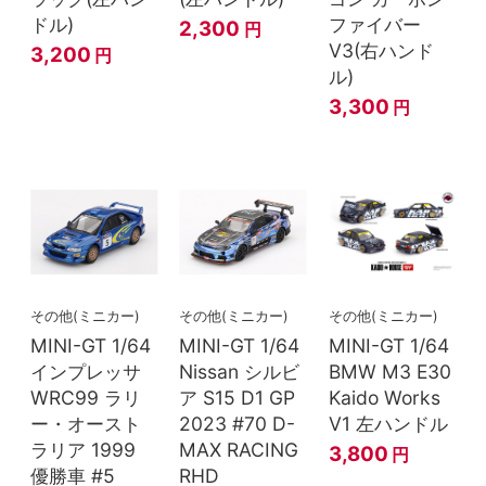
ドル)
ファイバー
2,300
円
V3(右ハンド
3,200
円
ル)
3,300
円
その他(ミニカー)
その他(ミニカー)
その他(ミニカー)
MINI-GT 1/64
MINI-GT 1/64
MINI-GT 1/64
インプレッサ
Nissan シルビ
BMW M3 E30
WRC99 ラリ
ア S15 D1 GP
Kaido Works
ー・オースト
2023 #70 D-
V1 左ハンドル
ラリア 1999
MAX RACING
3,800
円
優勝車 #5
RHD