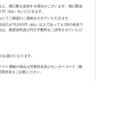
合上、個口数を追加する場合がございます。個口数追
 円
をいただきます。
（税込）
ルにてご確認のご連絡をさせていただきます。
計が15,000円
以上であっても1回の発送で
（税込）
合は、都度送料及び代引手数料をご請求させていただ
のお届けになります。
ヤマト運輸の場合は営業所名及びセンターコード（数
営業所名をご記載ください。