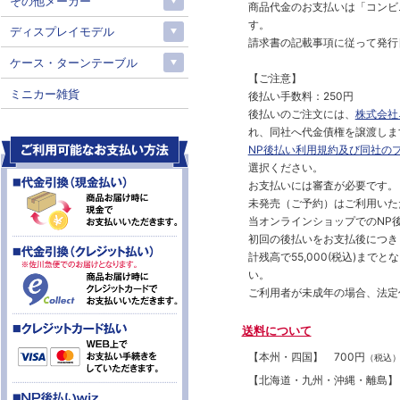
その他メーカー
商品代金のお支払いは「コンビニ
す。
ディスプレイモデル
請求書の記載事項に従って発行
ケース・ターンテーブル
【ご注意】
ミニカー雑貨
後払い手数料：250円
後払いのご注文には、
株式会社
れ、同社へ代金債権を譲渡しま
NP後払い利用規約及び同社の
選択ください。
お支払いには審査が必要です。
未発売（ご予約）はご利用いた
当オンラインショップでのNP後
初回の後払いをお支払後につき
計残高で55,000(税込)ま
い。
ご利用者が未成年の場合、法定
送料について
【本州・四国】
700円
（税込
【北海道・九州・沖縄・離島