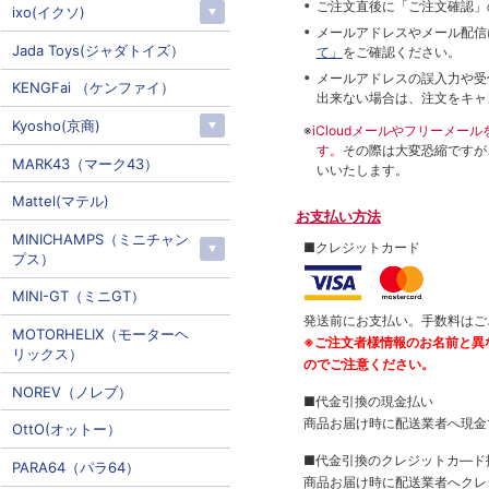
ご注文直後に「ご注文確認」
ixo(イクソ)
メールアドレスやメール配信
Jada Toys(ジャダトイズ）
て」
をご確認ください。
メールアドレスの誤入力や受
KENGFai （ケンファイ）
出来ない場合は、注文をキャ
Kyosho(京商)
※
iCloudメールやフリーメ
す。
その際は大変恐縮ですが
MARK43（マーク43）
いいたします。
Mattel(マテル)
お支払い方法
MINICHAMPS（ミニチャン
■クレジットカード
プス）
MINI-GT（ミニGT）
発送前にお支払い。手数料はご
MOTORHELIX（モーターヘ
※ご注文者様情報のお名前と異
リックス）
のでご注意ください。
NOREV（ノレブ）
■代金引換の現金払い
商品お届け時に配送業者へ現金
OttO(オットー）
■代金引換のクレジットカ―ド
PARA64（パラ64）
商品お届け時に配送業者へクレ