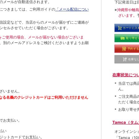
のメールが自動送信されます。
下記発送日は
につきましては、ご利用ガイドの
「メール配信につい
※
沖縄県や離
ざいます。
信設定などで、当店からのメールが届かずにご連絡が
ンセルさせていただく場合がございます。
カートに入
ールをご使用の場合、メールが届かない場合がございま
取り寄せ
、別のメールアドレスをご検討くださいますようお願
予約す
在庫な
在庫状況につ
当店では商
ん。
ざいません。
ご注文商品
なる名義のクレジットカードはご利用いただけません
ただく場合
お取り寄せ
でお支払い。
Tamca（タ
払い
オンラインシ
ジットカードでお支払い。
「Tamca
（1