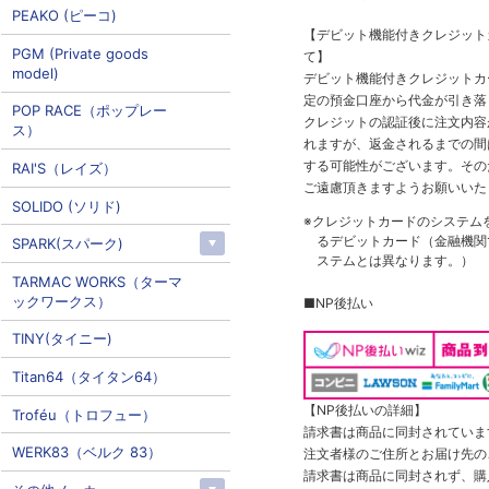
PEAKO (ピーコ)
【デビット機能付きクレジッ
PGM (Private goods
て】
model)
デビット機能付きクレジットカ
定の預金口座から代金が引き落
POP RACE（ポップレー
クレジットの認証後に注文内容
ス）
れますが、返金されるまでの間
する可能性がございます。その
RAI'S（レイズ）
ご遠慮頂きますようお願いいた
SOLIDO (ソリド)
※クレジットカードのシステム
るデビットカード（金融機関で
SPARK(スパーク)
ステムとは異なります。）
TARMAC WORKS（ターマ
ックワークス）
■NP後払い
TINY(タイニー)
Titan64（タイタン64）
【NP後払いの詳細】
Troféu（トロフュー）
請求書は商品に同封されていま
WERK83（ベルク 83）
注文者様のご住所とお届け先の
請求書は商品に同封されず、購