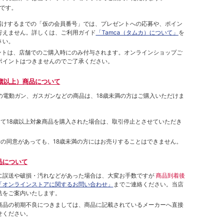
です。
をお届けするまでの「仮の会員番号」では、プレゼントへの応募や、ポイン
⾏えません。詳しくは、ご利⽤ガイド
「Tamca（タムカ）について」
を
さい。
ポイントは、店舗でのご購⼊時にのみ付与されます。オンラインショップご
ポイントはつきませんのでご了承ください。
歳以上）商品について
象の電動ガン、ガスガンなどの商品は、18歳未満の方はご購入いただけま
して18歳以上対象商品を購入された場合は、取引停止とさせていただき
者の同意があっても、18歳未満の方にはお売りすることはできません。
品について
に誤送や破損・汚れなどがあった場合は、大変お手数ですが
商品到着後
「オンラインストアに関するお問い合わせ」
までご連絡ください。当店
法をご案内いたします。
商品の初期不良につきましては、商品に記載されているメーカーへ直接
せください。