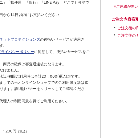
」「郵便局」「銀行」「LINE Pay」どこでも可能で
※ご連絡が無
日から14日以内にお支払いください。
ご注文内容変
ご注文後の
ご注文後の
ネットプロテクションズ
の後払いサービスが適用さ
す。
プライバシーポリシー
に同意して、後払いサービスをご
 商品の確保は審査通過後になります。
だけません。
払い初回ご利用時は合計20，000(税込)迄です。
ましての当オンラインショップでのご利用限度額は累
でとなります。詳細はバナーをクリックしてご確認くださ
代理人の利用同意を得てご利用ください。
）
】
1,200円
（税込）