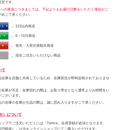
目安です。
島への発送につきましては、下記よりもお届け日数をいただく場合がご
予めご了承ください。
… 3日以内発送
れる
… 6～10日発送
る
… 発売・入荷次第順次発送
る
… 現在ご注文いただけない商品
し
いて
品在庫を店舗と共有しているため、在庫状況が即時反映されておりませ
の在庫が不足・在庫切れの際は、お取り寄せとなり通常よりお時間をい
がございます。
先の在庫の在庫が欠品の際は、誠に恐れ入りますがご了承ください。
ムカ）について
ョップでご注⽂いただくには「Tamca」会員登録が必須となります。
00円税抜）
」は当オンラインショップにてご購⼊いただけます。