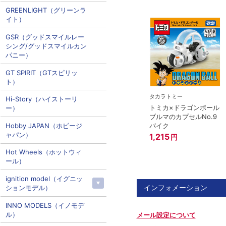
GREENLIGHT（グリーンラ
イト）
GSR（グッドスマイルレー
シング/グッドスマイルカン
パニー）
GT SPIRIT（GTスピリッ
ト）
タカラトミー
Hi-Story（ハイストーリ
トミカ×ドラゴンボール
ー）
ブルマのカプセルNo.9
バイク
Hobby JAPAN（ホビージ
ャパン）
1,215
円
Hot Wheels（ホットウィ
ール）
ignition model（イグニッ
インフォメーション
ションモデル）
INNO MODELS（イノモデ
ル）
メール設定について