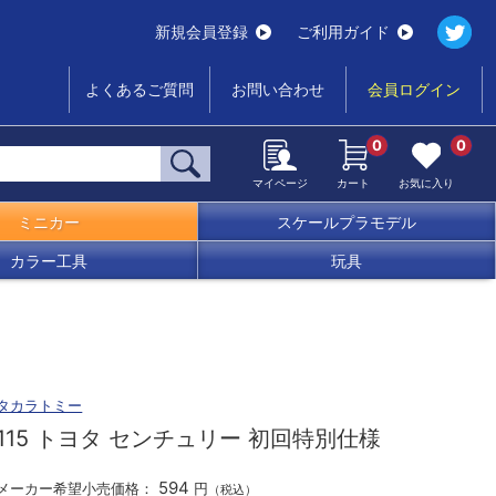
新規会員登録
ご利用ガイド
よくあるご質問
お問い合わせ
会員ログイン
0
0
マイページ
カート
お気に入り
ミニカー
スケールプラモデル
カラー工具
玩具
タカラトミー
115 トヨタ センチュリー 初回特別仕様
594
メーカー希望小売価格：
円
（税込）