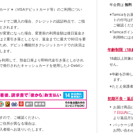
年会費は
無料
トカード
※（VISAデビットカード等）
のご利用につい
※Tamca
トの付与は
ードでご購入の場合、クレジットの認証時点で、ご指
ご確認くだ
とされます。
※Tamca
が変更になった場合、変更前の利用金額は後日返金さ
利用時には
は２重引き落としとなり、返金までに最大で60日を要
ため、デビット機能付きクレジットカードでの決済は
年齢制限（18
します。
18歳以上対
を利用して、預金口座より即時代金引き落としがされ
せん。
発行されたキャッシュカードを使用したJ-Debitシ
※年齢を詐称
ます。
※たとえ保護
初期不良・返
お届け商品
７日以内
に
すので、ご確認ください。
より返品方
ご住所が異なる場合は、
パッケージ
入者様へお送りいたします。
お問い合わ