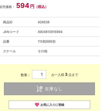
594
円
（税込）
販売価格：
商品ID
428638
JANコード
4904810916994
品番
115初回特別
スケール
その他
3
お一人様
点まで
数量：
在庫なし
お気に入りに登録