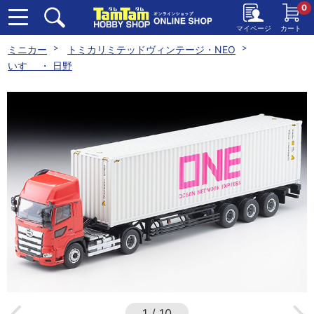
0
マイページ
カート
ミニカー
トミカリミテッドヴィンテージ・NEO
いすゞ ・ 日野
1
/
10