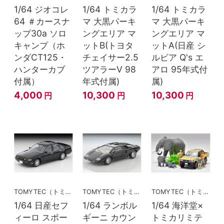
1/64 ジオコレ
1/64 トミカラ
1/64 トミカラ
64 ＃カースナ
マ 大黒パーキ
マ 大黒パーキ
ップ30a ソロ
ングエリア マ
ングエリア マ
キャンプ（ホ
ットB(トヨタ
ットA(日産 シ
ンダCT125・
チェイサー2.5
ルビア Q's エ
ハンターカブ
ツアラーV 98
アロ 95年式付
付属）
年式付属)
属)
4,000
10,300
10,300
円
円
円
TOMYTEC（トミーテック）
TOMYTEC（トミーテック）
TOMYTEC（トミーテック）
1/64 日産セフ
1/64 ランボル
1/64 海洋堂×
ィーロ スポー
ギーニ カウン
トミカリミテ