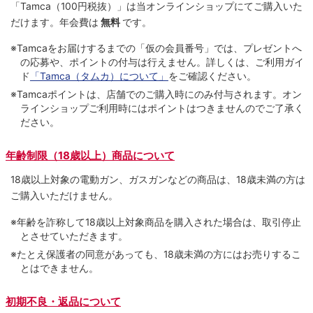
「Tamca
（100円税抜）
」は当オンラインショップにてご購⼊いた
だけます。
年会費は
無料
です。
※Tamcaをお届けするまでの「仮の会員番号」では、プレゼントへ
の応募や、ポイントの付与は⾏えません。詳しくは、ご利⽤ガイ
ド
「Tamca（タムカ）について」
をご確認ください。
※Tamcaポイントは、店舗でのご購⼊時にのみ付与されます。オン
ラインショップご利用時にはポイントはつきませんのでご了承く
ださい。
年齢制限（18歳以上）商品について
18歳以上対象の電動ガン、ガスガンなどの商品は、18歳未満の方は
ご購入いただけません。
※年齢を詐称して18歳以上対象商品を購入された場合は、取引停止
とさせていただきます。
※たとえ保護者の同意があっても、18歳未満の方にはお売りするこ
とはできません。
初期不良・返品について