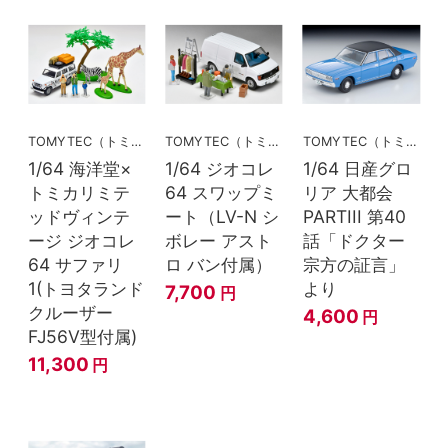
TOMYTEC（トミーテック）
TOMYTEC（トミーテック）
TOMYTEC（トミーテック）
1/64 海洋堂×
1/64 ジオコレ
1/64 日産グロ
トミカリミテ
64 スワップミ
リア 大都会
ッドヴィンテ
ート（LV-N シ
PARTIII 第40
ージ ジオコレ
ボレー アスト
話「ドクター
64 サファリ
ロ バン付属）
宗方の証言」
1(トヨタランド
より
7,700
円
クルーザー
4,600
円
FJ56V型付属)
11,300
円