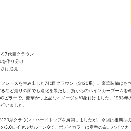
る7代目クラウン
車を作り分け
しさは必見
フレーズを生み出した7代目クラウン（S120系）。豪華装備はも
するなど走りの面でも進化を果たし、折からのハイソカーブームを
Cピラーで、豪華かつ上品なイメージを印象付けました。1983年の登
を行いました。
年よりS120系クラウン・ハードトップを展開しましたが、今回は後
ードの3.0ロイヤルサルーンGで、ボディカラーは定番の白。ハイソ