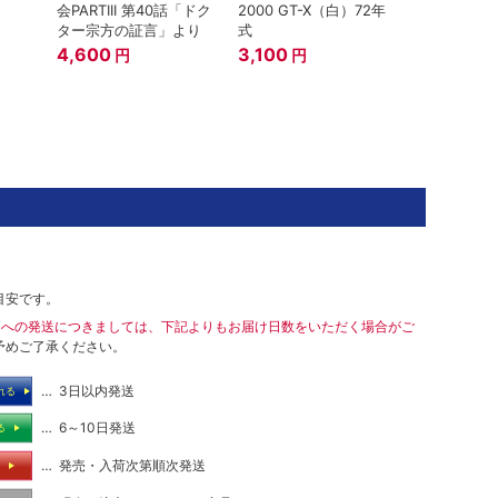
会PARTIII 第40話「ドク
2000 GT-X（白）72年
ター宗方の証言」より
式
4,600
3,100
円
円
目安です。
島への発送につきましては、下記よりもお届け日数をいただく場合がご
予めご了承ください。
… 3日以内発送
れる
… 6～10日発送
る
… 発売・入荷次第順次発送
る