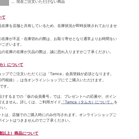
… 現在ご注文いただけない商品
し
いて
品在庫を店舗と共有しているため、在庫状況が即時反映されておりませ
の在庫が不足・在庫切れの際は、お取り寄せとなり通常よりお時間をい
がございます。
先の在庫の在庫が欠品の際は、誠に恐れ入りますがご了承ください。
ムカ）について
ョップでご注⽂いただくには「Tamca」会員登録が必須となります。
00円税抜）
」は当オンラインショップにてご購⼊いただけます。
です。
をお届けするまでの「仮の会員番号」では、プレゼントへの応募や、ポイン
⾏えません。詳しくは、ご利⽤ガイド
「Tamca（タムカ）について」
を
さい。
ポイントは、店舗でのご購⼊時にのみ付与されます。オンラインショップご
ポイントはつきませんのでご了承ください。
歳以上）商品について