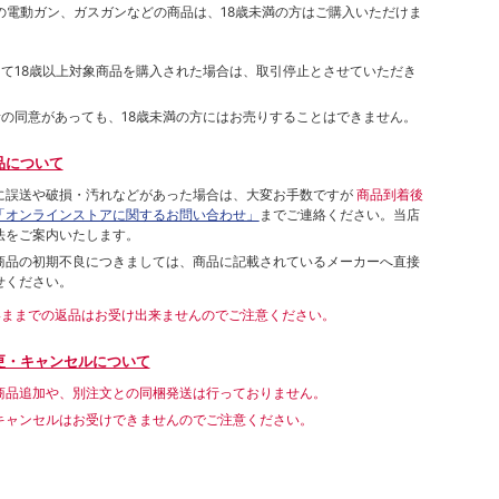
象の電動ガン、ガスガンなどの商品は、18歳未満の方はご購入いただけま
して18歳以上対象商品を購入された場合は、取引停止とさせていただき
者の同意があっても、18歳未満の方にはお売りすることはできません。
品について
に誤送や破損・汚れなどがあった場合は、大変お手数ですが
商品到着後
「オンラインストアに関するお問い合わせ」
までご連絡ください。当店
法をご案内いたします。
商品の初期不良につきましては、商品に記載されているメーカーへ直接
せください。
いままでの返品はお受け出来ませんのでご注意ください。
更・キャンセルについて
商品追加や、別注文との同梱発送は行っておりません。
キャンセルはお受けできませんのでご注意ください。