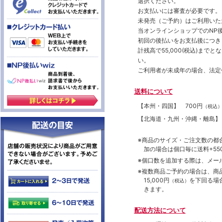
選択ください。
お支払いには審査が必要です。
未発売（ご予約）はご利用いた
当オンラインショップでのNP後
初回の後払いをお支払後につき
計残高で55,000(税込)ま
い。
ご利用者が未成年の場合、法定
送料について
【本州・四国】
700円
（税込
【北海道・九州・沖縄・離島
※商品のサイズ・ご注文数の都
加の場合は個口毎に送料+550
※個口数を追加する際は、メー
※複数商品ご予約の場合は、商品合
15,000円
を下回る場
（税込）
きます。
配送方法について