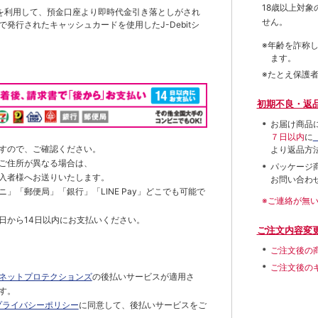
18歳以上対
を利用して、預金口座より即時代金引き落としがされ
せん。
発行されたキャッシュカードを使用したJ-Debitシ
※年齢を詐称
ます。
※たとえ保護
初期不良・返
お届け商品
７日以内
に
すので、ご確認ください。
より返品方
ご住所が異なる場合は、
パッケージ
入者様へお送りいたします。
お問い合わ
」「郵便局」「銀行」「LINE Pay」どこでも可能で
※ご連絡が無
日から14日以内にお支払いください。
ご注文内容変
ご注文後の
ご注文後の
ネットプロテクションズ
の後払いサービスが適用さ
す。
プライバシーポリシー
に同意して、後払いサービスをご