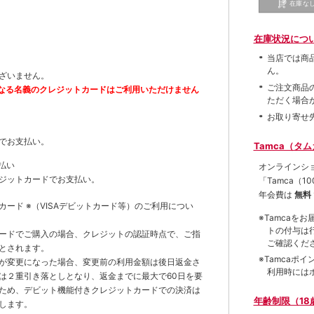
在庫な
在庫状況につ
当店では商
ん。
ざいません。
ご注文商品
なる名義のクレジットカードはご利用いただけません
ただく場合
お取り寄せ
でお支払い。
Tamca（タ
払い
オンラインシ
ジットカードでお支払い。
「Tamca
（1
年会費は
無料
トカード
※（VISAデビットカード等）
のご利用につい
※Tamca
トの付与は
ードでご購入の場合、クレジットの認証時点で、ご指
ご確認くだ
とされます。
※Tamca
が変更になった場合、変更前の利用金額は後日返金さ
利用時には
は２重引き落としとなり、返金までに最大で60日を要
ため、デビット機能付きクレジットカードでの決済は
年齢制限（18
します。