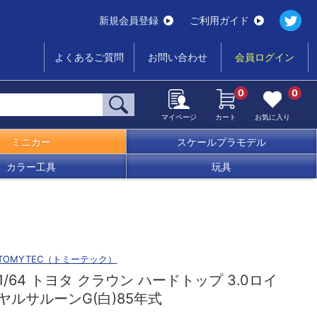
新規会員登録
ご利用ガイド
よくあるご質問
お問い合わせ
会員ログイン
0
0
マイページ
カート
お気に入り
ミニカー
スケールプラモデル
カラー工具
玩具
TOMYTEC（トミーテック）
1/64 トヨタ クラウン ハードトップ 3.0ロイ
ヤルサルーンG(白)85年式