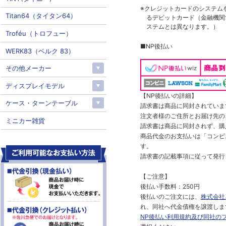
※クレジットカードのシステム
Titan64（タイタン64）
るデビットカード（金融機関で
ステムとは異なります。）
Troféu（トロフュー）
■NP後払い
WERK83（ベルク 83）
その他メーカー
ディスプレイモデル
【NP後払いの詳細】
ケース・ターンテーブル
請求書は商品に同封されていま
注文者様のご住所とお届け先の
ミニカー雑貨
請求書は商品に同封されず、購
商品代金のお支払いは「コンビニ
す。
請求書の記載事項に従って発行
【ご注意】
後払い手数料：250円
後払いのご注文には、
株式会社
れ、同社へ代金債権を譲渡しま
NP後払い利用規約及び同社の