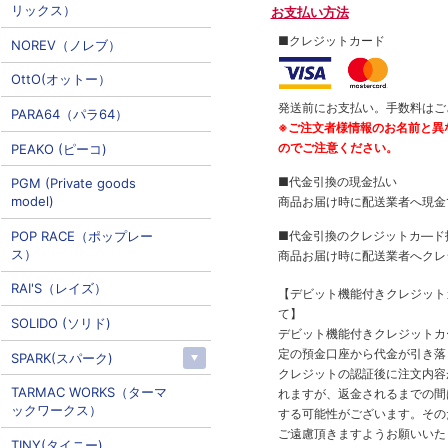
リックス）
お支払い方法
■クレジットカード
NOREV（ノレブ）
OttO(オットー）
発送前にお支払い。手数料はご
PARA64（パラ64）
※ご注文者様情報のお名前と異
のでご注意ください。
PEAKO (ピーコ)
■代金引換の現金払い
PGM (Private goods
model)
商品お届け時に配送業者へ現金
POP RACE（ポップレー
■代金引換のクレジットカ―ド
ス）
商品お届け時に配送業者へクレ
RAI'S（レイズ）
【デビット機能付きクレジッ
て】
SOLIDO (ソリド)
デビット機能付きクレジットカ
定の預金口座から代金が引き落
SPARK(スパーク)
クレジットの認証後に注文内容
TARMAC WORKS（ターマ
れますが、返金されるまでの間
ックワークス）
する可能性がございます。その
ご遠慮頂きますようお願いいた
TINY(タイニー)