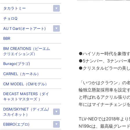
タカラトミー
チョロQ
AUＴOart(オートアート)
BBR
BM CREATIONS（ビーエム
●ハイソカー時代を象徴す
クリエイションズ）
●5ナンバー、3ナンバー
Burago(ブラゴ)
●クリスタルピラーの美
CARNEL（カーネル）
「いつかはクラウン」の名
CM MODEL（CMモデル）
輪独立懸架採用車を設定
DIECAST MASTERS（ダイ
と呼ばれるアクリル張りの
キャストマスターズ ）
年にはマイナーチェンジ
DISM/SKYNET（ディズム/
スカイネット）
TLV-NEOでは2018
EBBRO(エブロ)
N199cは、最高級グレ