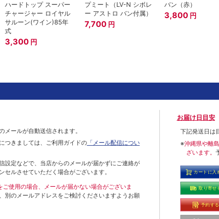
ハードトップ スーパー
プミート（LV-N シボレ
バン（赤）
チャージャー ロイヤル
ー アストロ バン付属）
3,800
円
サルーン(ワイン)85年
7,700
円
式
3,300
円
お届け日目安
のメールが自動送信されます。
下記発送日は
につきましては、ご利用ガイドの
「メール配信につい
※
沖縄県や離
ざいます。
信設定などで、当店からのメールが届かずにご連絡が
ンセルさせていただく場合がございます。
カートに入
ールをご使用の場合、メールが届かない場合がございま
取り寄せ
、別のメールアドレスをご検討くださいますようお願
予約す