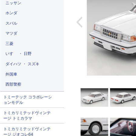
ニッサン
ホンダ
スバル
マツダ
三菱
いすゞ ・ 日野
ダイハツ ・ スズキ
外国車
西部警察
トミーテック コラボレーシ
ョンモデル
トミカリミテッドヴィンテ
ージ トミカラマ
トミカリミテッドヴィンテ
ージ ジオコレ64