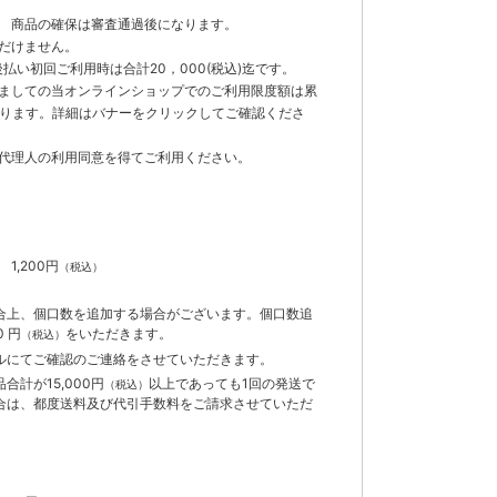
 商品の確保は審査通過後になります。
だけません。
払い初回ご利用時は合計20，000(税込)迄です。
ましての当オンラインショップでのご利用限度額は累
でとなります。詳細はバナーをクリックしてご確認くださ
代理人の利用同意を得てご利用ください。
）
】
1,200円
（税込）
合上、個口数を追加する場合がございます。個口数追
 円
をいただきます。
（税込）
ルにてご確認のご連絡をさせていただきます。
計が15,000円
以上であっても1回の発送で
（税込）
合は、都度送料及び代引手数料をご請求させていただ