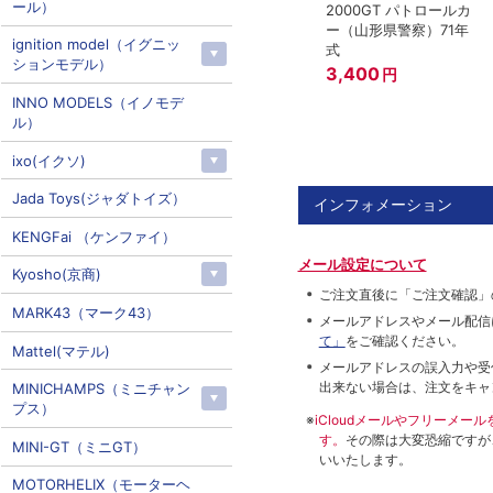
ール）
2000GT パトロールカ
ー（山形県警察）71年
ignition model（イグニッ
式
ションモデル）
3,400
円
INNO MODELS（イノモデ
ル）
ixo(イクソ)
Jada Toys(ジャダトイズ）
インフォメーション
KENGFai （ケンファイ）
メール設定について
Kyosho(京商)
ご注文直後に「ご注文確認」
MARK43（マーク43）
メールアドレスやメール配信
て」
をご確認ください。
Mattel(マテル)
メールアドレスの誤入力や受
出来ない場合は、注文をキャ
MINICHAMPS（ミニチャン
プス）
※
iCloudメールやフリーメ
す。
その際は大変恐縮ですが
MINI-GT（ミニGT）
いいたします。
MOTORHELIX（モーターヘ