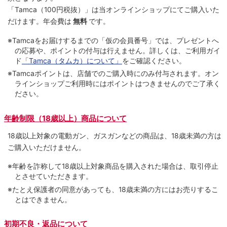
「Tamca
（100円税抜）
」は当オンラインショップにてご購⼊いた
だけます。
年会費は
無料
です。
※Tamcaをお届けするまでの「仮の会員番号」では、プレゼントへ
の応募や、ポイントの付与は⾏えません。詳しくは、ご利⽤ガイ
ド
「Tamca（タムカ）について」
をご確認ください。
※Tamcaポイントは、店舗でのご購⼊時にのみ付与されます。オン
ラインショップご利用時にはポイントはつきませんのでご了承く
ださい。
年齢制限（18歳以上）商品について
18歳以上対象の電動ガン、ガスガンなどの商品は、18歳未満の方は
ご購入いただけません。
※年齢を詐称して18歳以上対象商品を購入された場合は、取引停止
とさせていただきます。
※たとえ保護者の同意があっても、18歳未満の方にはお売りするこ
とはできません。
初期不良・返品について