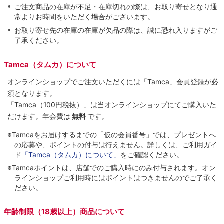
ご注文商品の在庫が不足・在庫切れの際は、お取り寄せとなり通
常よりお時間をいただく場合がございます。
お取り寄せ先の在庫の在庫が欠品の際は、誠に恐れ入りますがご
了承ください。
Tamca（タムカ）について
オンラインショップでご注⽂いただくには「Tamca」会員登録が必
須となります。
「Tamca
（100円税抜）
」は当オンラインショップにてご購⼊いた
だけます。
年会費は
無料
です。
※Tamcaをお届けするまでの「仮の会員番号」では、プレゼントへ
の応募や、ポイントの付与は⾏えません。詳しくは、ご利⽤ガイ
ド
「Tamca（タムカ）について」
をご確認ください。
※Tamcaポイントは、店舗でのご購⼊時にのみ付与されます。オン
ラインショップご利用時にはポイントはつきませんのでご了承く
ださい。
年齢制限（18歳以上）商品について