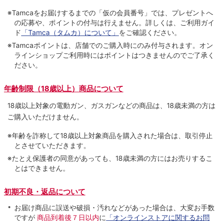
※Tamcaをお届けするまでの「仮の会員番号」では、プレゼントへ
の応募や、ポイントの付与は⾏えません。詳しくは、ご利⽤ガイ
ド
「Tamca（タムカ）について」
をご確認ください。
※Tamcaポイントは、店舗でのご購⼊時にのみ付与されます。オン
ラインショップご利用時にはポイントはつきませんのでご了承く
ださい。
年齢制限（18歳以上）商品について
18歳以上対象の電動ガン、ガスガンなどの商品は、18歳未満の方は
ご購入いただけません。
※年齢を詐称して18歳以上対象商品を購入された場合は、取引停止
とさせていただきます。
※たとえ保護者の同意があっても、18歳未満の方にはお売りするこ
とはできません。
初期不良・返品について
お届け商品に誤送や破損・汚れなどがあった場合は、大変お手数
ですが
商品到着後７日以内
に
「オンラインストアに関するお問