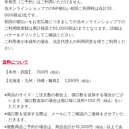
未発売（ご予約）はご利用いただけません。
当オンラインショップでのNP後払い初回ご利用時は合計20，
000(税込)迄です。
初回の後払いをお支払後につきましての当オンラインショップでの
ご利用限度額は累計残高で55,000(税込)までとなります。詳細は
バナーをクリックしてご確認ください。
ご利用者が未成年の場合、法定代理人の利用同意を得てご利用くだ
さい。
送料について
【本州・四国】
700円
（税込）
【北海道・九州・沖縄・離島】
1,200円
（税込）
※商品のサイズ・ご注文数の都合上、個口数を追加する場合がござ
います。個口数追加の場合は個口毎に送料+550 円
をい
（税込）
ただきます。
※個口数を追加する際は、メールにてご確認のご連絡をさせていた
だきます。
※複数商品ご予約の場合は、商品合計が15,000円
以上であ
（税込）