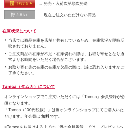
… 発売・入荷次第順次発送
予約する
… 現在ご注文いただけない商品
在庫なし
在庫状況について
当店では商品在庫を店舗と共有しているため、在庫状況が即時反
映されておりません。
ご注文商品の在庫が不足・在庫切れの際は、お取り寄せとなり通
常よりお時間をいただく場合がございます。
お取り寄せ先の在庫の在庫が欠品の際は、誠に恐れ入りますがご
了承ください。
Tamca（タムカ）について
オンラインショップでご注⽂いただくには「Tamca」会員登録が必
須となります。
「Tamca
（100円税抜）
」は当オンラインショップにてご購⼊いた
だけます。
年会費は
無料
です。
※Tamcaをお届けするまでの「仮の会員番号」では、プレゼントへ