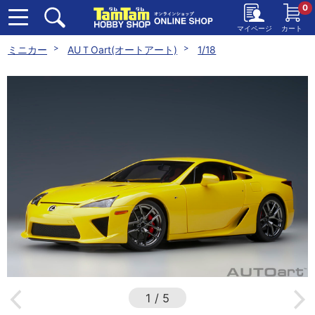
0
マイページ
カート
ミニカー
AUＴOart(オートアート)
1/18
1
/
5