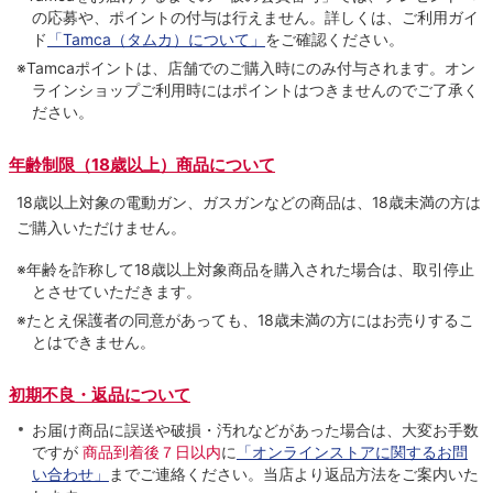
の応募や、ポイントの付与は⾏えません。詳しくは、ご利⽤ガイ
ド
「Tamca（タムカ）について」
をご確認ください。
※Tamcaポイントは、店舗でのご購⼊時にのみ付与されます。オン
ラインショップご利用時にはポイントはつきませんのでご了承く
ださい。
年齢制限（18歳以上）商品について
18歳以上対象の電動ガン、ガスガンなどの商品は、18歳未満の方は
ご購入いただけません。
※年齢を詐称して18歳以上対象商品を購入された場合は、取引停止
とさせていただきます。
※たとえ保護者の同意があっても、18歳未満の方にはお売りするこ
とはできません。
初期不良・返品について
お届け商品に誤送や破損・汚れなどがあった場合は、大変お手数
ですが
商品到着後７日以内
に
「オンラインストアに関するお問
い合わせ」
までご連絡ください。当店より返品方法をご案内いた