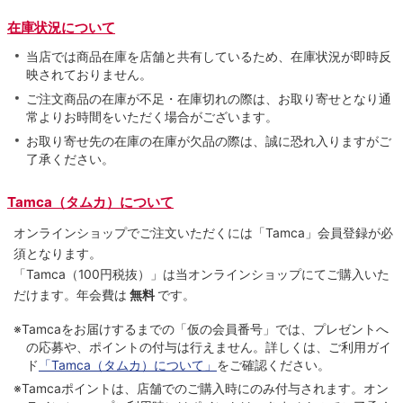
在庫状況について
当店では商品在庫を店舗と共有しているため、在庫状況が即時反
映されておりません。
ご注文商品の在庫が不足・在庫切れの際は、お取り寄せとなり通
常よりお時間をいただく場合がございます。
お取り寄せ先の在庫の在庫が欠品の際は、誠に恐れ入りますがご
了承ください。
Tamca（タムカ）について
オンラインショップでご注⽂いただくには「Tamca」会員登録が必
須となります。
「Tamca
（100円税抜）
」は当オンラインショップにてご購⼊いた
だけます。
年会費は
無料
です。
※Tamcaをお届けするまでの「仮の会員番号」では、プレゼントへ
の応募や、ポイントの付与は⾏えません。詳しくは、ご利⽤ガイ
ド
「Tamca（タムカ）について」
をご確認ください。
※Tamcaポイントは、店舗でのご購⼊時にのみ付与されます。オン