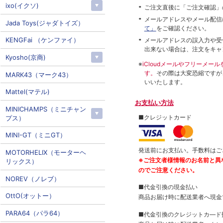
ixo(イクソ)
ご注文直後に「ご注文確認」
メールアドレスやメール配信
Jada Toys(ジャダトイズ）
て」
をご確認ください。
KENGFai （ケンファイ）
メールアドレスの誤入力や受
出来ない場合は、注文をキャ
Kyosho(京商)
※
iCloudメールやフリーメ
す。
その際は大変恐縮ですが
MARK43（マーク43）
いいたします。
Mattel(マテル)
お支払い方法
MINICHAMPS（ミニチャン
■クレジットカード
プス）
MINI-GT（ミニGT）
発送前にお支払い。手数料はご
MOTORHELIX（モーターヘ
※ご注文者様情報のお名前と異
リックス）
のでご注意ください。
NOREV（ノレブ）
■代金引換の現金払い
OttO(オットー）
商品お届け時に配送業者へ現金
PARA64（パラ64）
■代金引換のクレジットカ―ド