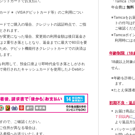
ジットカードでお支払い。
「Tamca
（1
年会費は
無料
トカード
※（VISAデビットカード等）
のご利用につい
※Tamca
トの付与は
ードでご購入の場合、クレジットの認証時点で、ご指
ご確認くだ
とされます。
※Tamca
が変更になった場合、変更前の利用金額は後日返金さ
利用時には
は２重引き落としとなり、返金までに最大で60日を要
ため、デビット機能付きクレジットカードでの決済は
年齢制限（18
します。
18歳以上対
を利用して、預金口座より即時代金引き落としがされ
せん。
発行されたキャッシュカードを使用したJ-Debitシ
※年齢を詐称
ます。
※たとえ保護
初期不良・返
お届け商品
７日以内
に
すので、ご確認ください。
より返品方
ご住所が異なる場合は、
パッケージ
入者様へお送りいたします。
お問い合わ