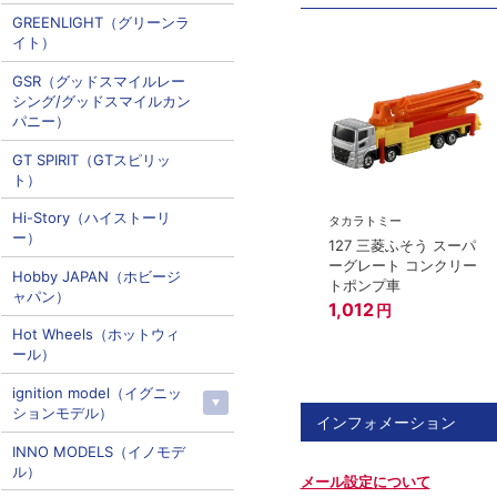
GREENLIGHT（グリーンラ
イト）
GSR（グッドスマイルレー
シング/グッドスマイルカン
パニー）
GT SPIRIT（GTスピリッ
ト）
Hi-Story（ハイストーリ
タカラトミー
ー）
127 三菱ふそう スーパ
ーグレート コンクリー
Hobby JAPAN（ホビージ
トポンプ車
ャパン）
1,012
円
Hot Wheels（ホットウィ
ール）
ignition model（イグニッ
ションモデル）
インフォメーション
INNO MODELS（イノモデ
ル）
メール設定について