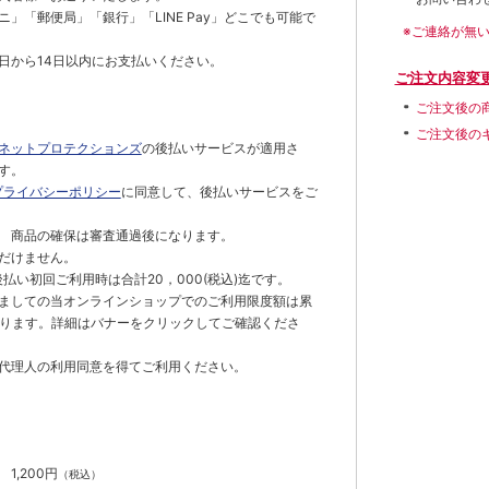
」「郵便局」「銀行」「LINE Pay」どこでも可能で
※ご連絡が無
日から14日以内にお支払いください。
ご注文内容変
ご注文後の
ご注文後の
ネットプロテクションズ
の後払いサービスが適用さ
す。
プライバシーポリシー
に同意して、後払いサービスをご
 商品の確保は審査通過後になります。
だけません。
払い初回ご利用時は合計20，000(税込)迄です。
ましての当オンラインショップでのご利用限度額は累
でとなります。詳細はバナーをクリックしてご確認くださ
代理人の利用同意を得てご利用ください。
）
】
1,200円
（税込）