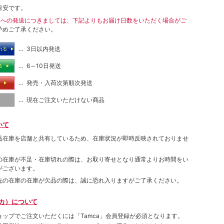
目安です。
島への発送につきましては、下記よりもお届け日数をいただく場合がご
予めご了承ください。
… 3日以内発送
れる
… 6～10日発送
る
… 発売・入荷次第順次発送
る
… 現在ご注文いただけない商品
し
いて
品在庫を店舗と共有しているため、在庫状況が即時反映されておりませ
の在庫が不足・在庫切れの際は、お取り寄せとなり通常よりお時間をい
がございます。
先の在庫の在庫が欠品の際は、誠に恐れ入りますがご了承ください。
ムカ）について
ョップでご注⽂いただくには「Tamca」会員登録が必須となります。