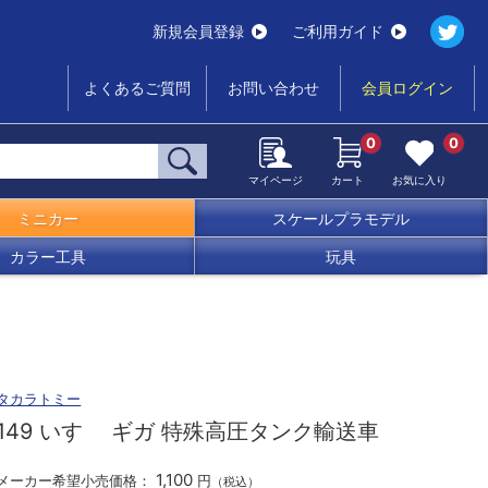
新規会員登録
ご利用ガイド
よくあるご質問
お問い合わせ
会員ログイン
0
0
マイページ
カート
お気に入り
ミニカー
スケールプラモデル
カラー工具
玩具
タカラトミー
149 いすゞ ギガ 特殊高圧タンク輸送車
1,100
メーカー希望小売価格：
円
（税込）