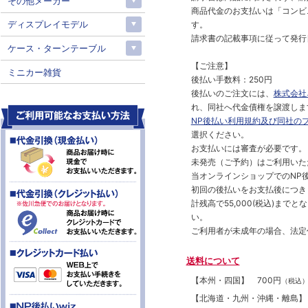
その他メーカー
商品代金のお支払いは「コンビニ
ディスプレイモデル
す。
請求書の記載事項に従って発行
ケース・ターンテーブル
【ご注意】
ミニカー雑貨
後払い手数料：250円
後払いのご注文には、
株式会社
れ、同社へ代金債権を譲渡しま
NP後払い利用規約及び同社の
選択ください。
お支払いには審査が必要です。
未発売（ご予約）はご利用いた
当オンラインショップでのNP後
初回の後払いをお支払後につき
計残高で55,000(税込)ま
い。
ご利用者が未成年の場合、法定
送料について
【本州・四国】
700円
（税込
【北海道・九州・沖縄・離島