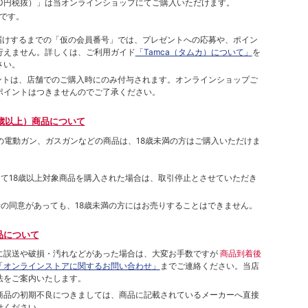
00円税抜）
」は当オンラインショップにてご購⼊いただけます。
です。
をお届けするまでの「仮の会員番号」では、プレゼントへの応募や、ポイン
⾏えません。詳しくは、ご利⽤ガイド
「Tamca（タムカ）について」
を
さい。
ポイントは、店舗でのご購⼊時にのみ付与されます。オンラインショップご
ポイントはつきませんのでご了承ください。
歳以上）商品について
象の電動ガン、ガスガンなどの商品は、18歳未満の方はご購入いただけま
して18歳以上対象商品を購入された場合は、取引停止とさせていただき
者の同意があっても、18歳未満の方にはお売りすることはできません。
品について
に誤送や破損・汚れなどがあった場合は、大変お手数ですが
商品到着後
「オンラインストアに関するお問い合わせ」
までご連絡ください。当店
法をご案内いたします。
商品の初期不良につきましては、商品に記載されているメーカーへ直接
せください。