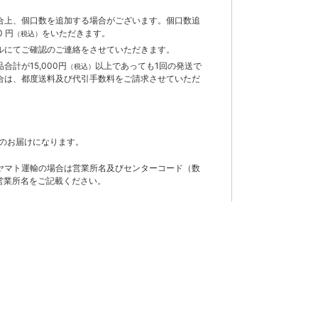
合上、個口数を追加する場合がございます。個口数追
 円
をいただきます。
（税込）
ルにてご確認のご連絡をさせていただきます。
計が15,000円
以上であっても1回の発送で
（税込）
合は、都度送料及び代引手数料をご請求させていただ
のお届けになります。
ヤマト運輸の場合は営業所名及びセンターコード（数
営業所名をご記載ください。