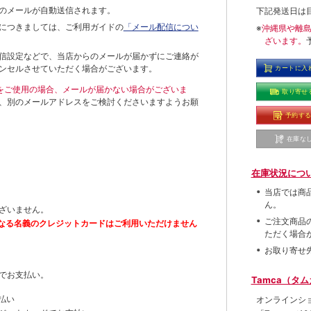
のメールが自動送信されます。
下記発送日は
につきましては、ご利用ガイドの
「メール配信につい
※
沖縄県や離
ざいます。
信設定などで、当店からのメールが届かずにご連絡が
ンセルさせていただく場合がございます。
カートに入
ールをご使用の場合、メールが届かない場合がございま
取り寄せ
、別のメールアドレスをご検討くださいますようお願
予約す
在庫な
在庫状況につ
当店では商
ん。
ざいません。
ご注文商品
なる名義のクレジットカードはご利用いただけません
ただく場合
お取り寄せ
でお支払い。
Tamca（タ
払い
オンラインシ