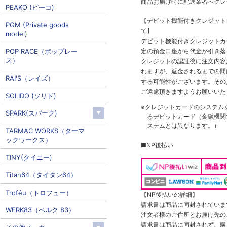
商品お届け時に配送業者へクレ
PEAKO (ピーコ)
【デビット機能付きクレジッ
PGM (Private goods
て】
model)
デビット機能付きクレジットカ
定の預金口座から代金が引き落
POP RACE（ポップレー
ス）
クレジットの認証後に注文内容
れますが、返金されるまでの間
RAI'S（レイズ）
する可能性がございます。その
ご遠慮頂きますようお願いいた
SOLIDO (ソリド)
※クレジットカードのシステム
SPARK(スパーク)
るデビットカード（金融機関で
ステムとは異なります。）
TARMAC WORKS（ターマ
ックワークス）
■NP後払い
TINY(タイニー)
Titan64（タイタン64）
Troféu（トロフュー）
【NP後払いの詳細】
請求書は商品に同封されていま
WERK83（ベルク 83）
注文者様のご住所とお届け先の
請求書は商品に同封されず、購