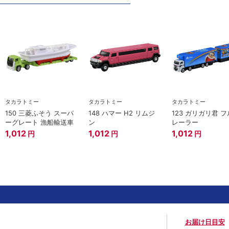
タカラトミー
タカラトミー
タカラトミー
150 三菱ふそう スーパ
148 ハマー H2 リムジ
123 ガリガリ君 
ーグレート 漁船輸送車
ン
レーラー
1,012
1,012
1,012
円
円
円
お届け日目安