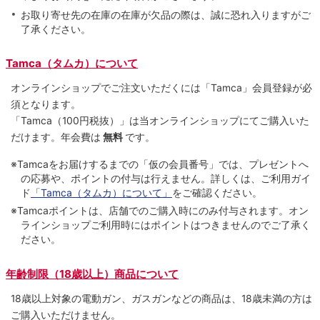
お取り寄せ先の在庫の在庫が欠品の際は、誠に恐れ入りますがご
了承ください。
Tamca（タムカ）について
オンラインショップでご注⽂いただくには「Tamca」会員登録が必
須となります。
「Tamca
（100円税抜）
」は当オンラインショップにてご購⼊いた
だけます。
年会費は
無料
です。
※Tamcaをお届けするまでの「仮の会員番号」では、プレゼントへ
の応募や、ポイントの付与は⾏えません。詳しくは、ご利⽤ガイ
ド
「Tamca（タムカ）について」
をご確認ください。
※Tamcaポイントは、店舗でのご購⼊時にのみ付与されます。オン
ラインショップご利用時にはポイントはつきませんのでご了承く
ださい。
年齢制限（18歳以上）商品について
18歳以上対象の電動ガン、ガスガンなどの商品は、18歳未満の方は
ご購入いただけません。