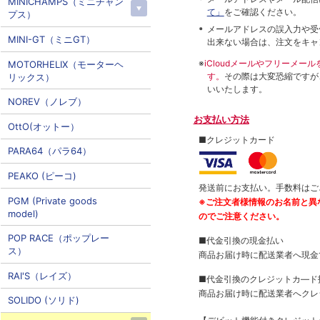
MINICHAMPS（ミニチャン
て」
をご確認ください。
プス）
メールアドレスの誤入力や受
MINI-GT（ミニGT）
出来ない場合は、注文をキャ
※
iCloudメールやフリーメ
MOTORHELIX（モーターヘ
す。
その際は大変恐縮ですが
リックス）
いいたします。
NOREV（ノレブ）
お支払い方法
OttO(オットー）
■クレジットカード
PARA64（パラ64）
PEAKO (ピーコ)
発送前にお支払い。手数料はご
PGM (Private goods
※ご注文者様情報のお名前と異
model)
のでご注意ください。
POP RACE（ポップレー
■代金引換の現金払い
ス）
商品お届け時に配送業者へ現金
RAI'S（レイズ）
■代金引換のクレジットカ―ド
商品お届け時に配送業者へクレ
SOLIDO (ソリド)