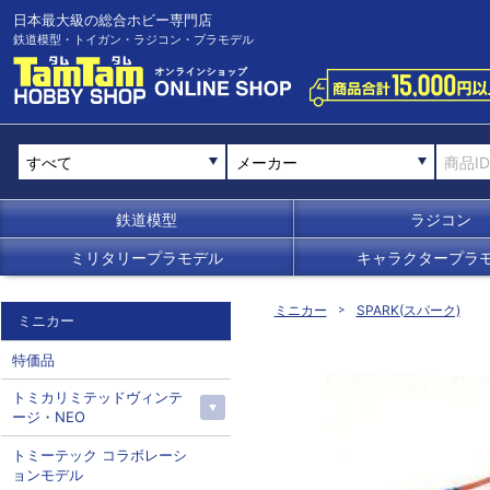
日本最大級の総合ホビー専門店
鉄道模型・トイガン・ラジコン・プラモデル
メーカー
鉄道模型
ラジコン
ミリタリープラモデル
キャラクタープラ
ミニカー
SPARK(スパーク)
ミニカー
特価品
トミカリミテッドヴィンテ
ージ・NEO
トミーテック コラボレーシ
ョンモデル