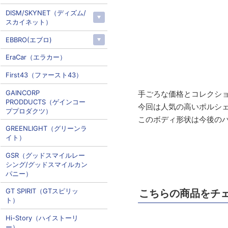
DISM/SKYNET（ディズム/
スカイネット）
EBBRO(エブロ)
EraCar（エラカー）
First43（ファースト43）
GAINCORP
手ごろな価格とコレクション
PRODDUCTS（ゲインコー
今回は人気の高いポルシェ
ププロダクツ）
このボディ形状は今後の
GREENLIGHT（グリーンラ
イト）
GSR（グッドスマイルレー
シング/グッドスマイルカン
パニー）
GT SPIRIT（GTスピリッ
こちらの商品をチ
ト）
Hi-Story（ハイストーリ
ー）