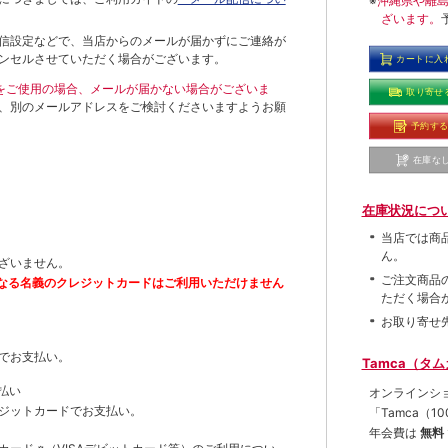
※
沖縄県や離
ざいます。
信設定などで、当店からのメールが届かずにご連絡が
ンセルさせていただく場合がございます。
カートに入
ールをご使用の場合、メールが届かない場合がございま
取り寄せ
、別のメールアドレスをご検討くださいますようお願
予約す
在庫な
在庫状況につ
当店では商
ん。
ざいません。
ご注文商品
なる名義のクレジットカードはご利用いただけません
ただく場合
お取り寄せ
でお支払い。
Tamca（タ
払い
オンラインシ
ジットカードでお支払い。
「Tamca
（1
年会費は
無料