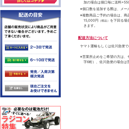
加の場合は個口毎に送料+550
※個口数を追加する際は、メー
※複数商品ご予約の場合は、商品合
15,000円
を下回る場
（税込）
きます。
配送方法について
ヤマト運輸もしくは佐川急便で
※営業所止めをご希望の方は、
字6桁）、佐川急便の場合は