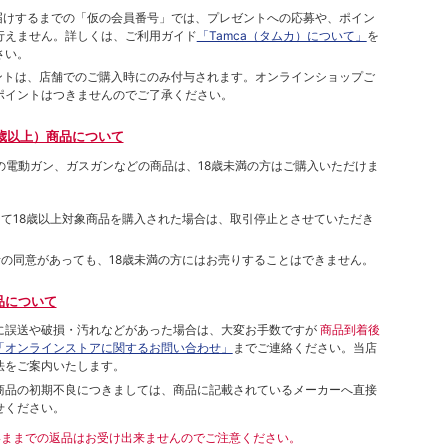
をお届けするまでの「仮の会員番号」では、プレゼントへの応募や、ポイン
⾏えません。詳しくは、ご利⽤ガイド
「Tamca（タムカ）について」
を
さい。
ポイントは、店舗でのご購⼊時にのみ付与されます。オンラインショップご
ポイントはつきませんのでご了承ください。
歳以上）商品について
象の電動ガン、ガスガンなどの商品は、18歳未満の方はご購入いただけま
して18歳以上対象商品を購入された場合は、取引停止とさせていただき
者の同意があっても、18歳未満の方にはお売りすることはできません。
品について
に誤送や破損・汚れなどがあった場合は、大変お手数ですが
商品到着後
「オンラインストアに関するお問い合わせ」
までご連絡ください。当店
法をご案内いたします。
商品の初期不良につきましては、商品に記載されているメーカーへ直接
せください。
いままでの返品はお受け出来ませんのでご注意ください。