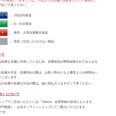
島への発送につきましては、下記よりもお届け日数をいただく場合がご
予めご了承ください。
… 3日以内発送
れる
… 6～10日発送
る
… 発売・入荷次第順次発送
る
… 現在ご注文いただけない商品
し
いて
品在庫を店舗と共有しているため、在庫状況が即時反映されておりませ
の在庫が不足・在庫切れの際は、お取り寄せとなり通常よりお時間をい
がございます。
先の在庫の在庫が欠品の際は、誠に恐れ入りますがご了承ください。
ムカ）について
ョップでご注⽂いただくには「Tamca」会員登録が必須となります。
00円税抜）
」は当オンラインショップにてご購⼊いただけます。
です。