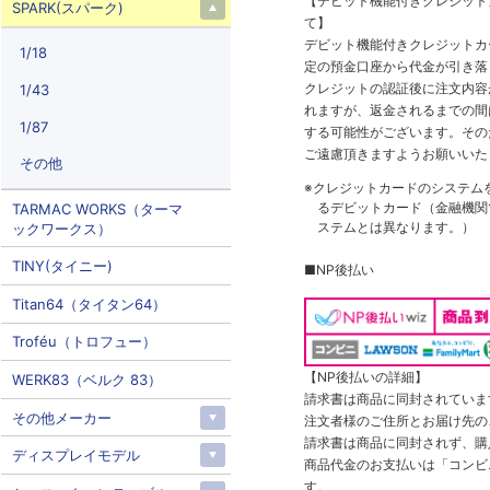
【デビット機能付きクレジッ
SPARK(スパーク)
て】
デビット機能付きクレジットカ
1/18
定の預金口座から代金が引き落
クレジットの認証後に注文内容
1/43
れますが、返金されるまでの間
1/87
する可能性がございます。その
ご遠慮頂きますようお願いいた
その他
※クレジットカードのシステム
るデビットカード（金融機関で
TARMAC WORKS（ターマ
ステムとは異なります。）
ックワークス）
TINY(タイニー)
■NP後払い
Titan64（タイタン64）
Troféu（トロフュー）
【NP後払いの詳細】
WERK83（ベルク 83）
請求書は商品に同封されていま
その他メーカー
注文者様のご住所とお届け先の
請求書は商品に同封されず、購
ディスプレイモデル
商品代金のお支払いは「コンビニ
す。