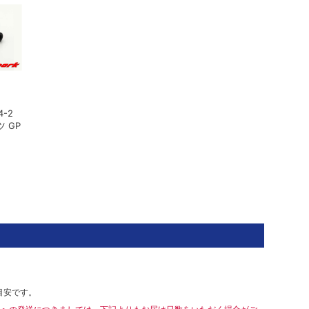
4-2
ツ GP
目安です。