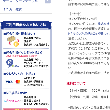
ケース・ターンテーブル
請求書の記載事項に従って発行
ミニカー雑貨
【ご注意】
後払い手数料：250円
後払いのご注文には、
株式会社
れ、同社へ代金債権を譲渡しま
NP後払い利用規約及び同社の
選択ください。
お支払いには審査が必要です。
未発売（ご予約）はご利用いた
当オンラインショップでのNP後
初回の後払いをお支払後につき
計残高で55,000(税込)ま
い。
ご利用者が未成年の場合、法定
送料について
【本州・四国】
700円
（税込
【北海道・九州・沖縄・離島
※商品のサイズ・ご注文数の都