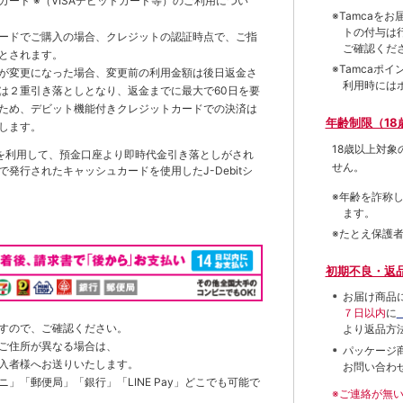
トカード
※（VISAデビットカード等）
のご利用につい
※Tamca
トの付与は
ードでご購入の場合、クレジットの認証時点で、ご指
ご確認くだ
とされます。
※Tamca
が変更になった場合、変更前の利用金額は後日返金さ
利用時には
は２重引き落としとなり、返金までに最大で60日を要
ため、デビット機能付きクレジットカードでの決済は
年齢制限（18
します。
18歳以上対
を利用して、預金口座より即時代金引き落としがされ
せん。
発行されたキャッシュカードを使用したJ-Debitシ
※年齢を詐称
ます。
※たとえ保護
初期不良・返
お届け商品
７日以内
に
すので、ご確認ください。
より返品方
ご住所が異なる場合は、
パッケージ
入者様へお送りいたします。
お問い合わ
」「郵便局」「銀行」「LINE Pay」どこでも可能で
※ご連絡が無