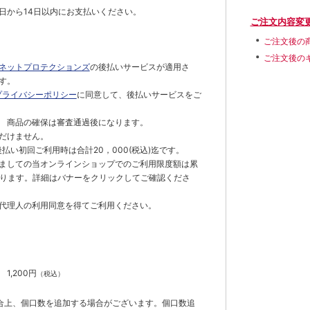
日から14日以内にお支払いください。
ご注文内容変
ご注文後の
ご注文後の
ネットプロテクションズ
の後払いサービスが適用さ
す。
プライバシーポリシー
に同意して、後払いサービスをご
 商品の確保は審査通過後になります。
だけません。
払い初回ご利用時は合計20，000(税込)迄です。
ましての当オンラインショップでのご利用限度額は累
でとなります。詳細はバナーをクリックしてご確認くださ
代理人の利用同意を得てご利用ください。
）
】
1,200円
（税込）
合上、個口数を追加する場合がございます。個口数追