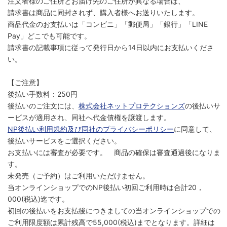
注文者様のご住所とお届け先のご住所が異なる場合は、
請求書は商品に同封されず、購入者様へお送りいたします。
商品代金のお支払いは「コンビニ」「郵便局」「銀行」「LINE
Pay」どこでも可能です。
請求書の記載事項に従って発行日から14日以内にお支払いくださ
い。
【ご注意】
後払い手数料：250円
後払いのご注文には、
株式会社ネットプロテクションズ
の後払いサ
ービスが適用され、同社へ代金債権を譲渡します。
NP後払い利用規約及び同社のプライバシーポリシー
に同意して、
後払いサービスをご選択ください。
お支払いには審査が必要です。 商品の確保は審査通過後になりま
す。
未発売（ご予約）はご利用いただけません。
当オンラインショップでのNP後払い初回ご利用時は合計20，
000(税込)迄です。
初回の後払いをお支払後につきましての当オンラインショップでの
ご利用限度額は累計残高で55,000(税込)までとなります。詳細は