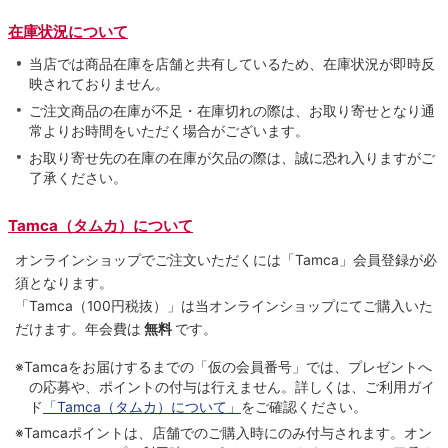
在庫状況について
当店では商品在庫を店舗と共有しているため、在庫状況が即時反
映されておりません。
ご注文商品の在庫が不足・在庫切れの際は、お取り寄せとなり通
常よりお時間をいただく場合がございます。
お取り寄せ先の在庫の在庫が欠品の際は、誠に恐れ入りますがご
了承ください。
Tamca（タムカ）について
オンラインショップでご注⽂いただくには「Tamca」会員登録が必
須となります。
「Tamca
（100円税抜）
」は当オンラインショップにてご購⼊いた
だけます。
年会費は
無料
です。
※Tamcaをお届けするまでの「仮の会員番号」では、プレゼントへ
の応募や、ポイントの付与は⾏えません。詳しくは、ご利⽤ガイ
ド
「Tamca（タムカ）について」
をご確認ください。
※Tamcaポイントは、店舗でのご購⼊時にのみ付与されます。オン