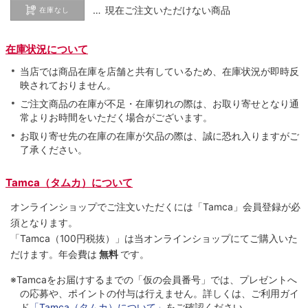
… 現在ご注文いただけない商品
在庫なし
在庫状況について
当店では商品在庫を店舗と共有しているため、在庫状況が即時反
映されておりません。
ご注文商品の在庫が不足・在庫切れの際は、お取り寄せとなり通
常よりお時間をいただく場合がございます。
お取り寄せ先の在庫の在庫が欠品の際は、誠に恐れ入りますがご
了承ください。
Tamca（タムカ）について
オンラインショップでご注⽂いただくには「Tamca」会員登録が必
須となります。
「Tamca
（100円税抜）
」は当オンラインショップにてご購⼊いた
だけます。
年会費は
無料
です。
※Tamcaをお届けするまでの「仮の会員番号」では、プレゼントへ
の応募や、ポイントの付与は⾏えません。詳しくは、ご利⽤ガイ
ド
「Tamca（タムカ）について」
をご確認ください。