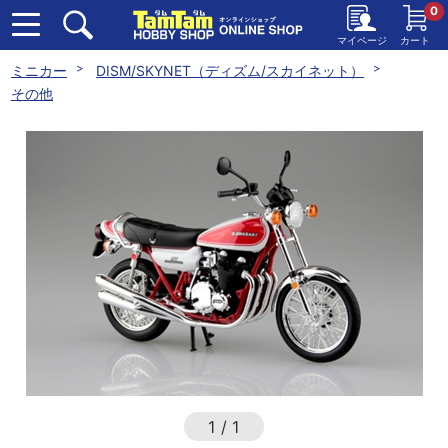
0
マイページ
カート
ミニカー
DISM/SKYNET（ディズム/スカイネット）
その他
1
/
1