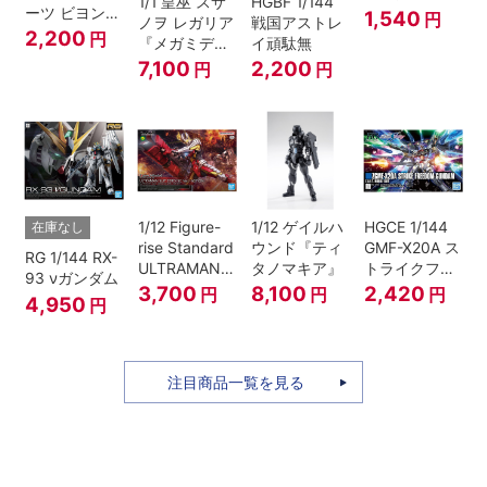
1/1 皇巫 スサ
HGBF 1/144
ーツ ビヨンド
1,540
円
ノヲ レガリア
戦国アストレ
ザブルースカ
2,200
円
『メガミデバ
イ頑駄無
イ1[カラーA]
イス』
7,100
2,200
円
円
1/12 Figure-
1/12 ゲイルハ
HGCE 1/144
在庫なし
rise Standard
ウンド『ティ
GMF-X20A ス
RG 1/144 RX-
ULTRAMAN
タノマキア』
トライクフリ
93 νガンダム
SUIT ZERO
ーダムガンダ
3,700
8,100
2,420
円
円
円
4,950
円
〈SC仕様〉
ム
ACTION
注目商品一覧を見る