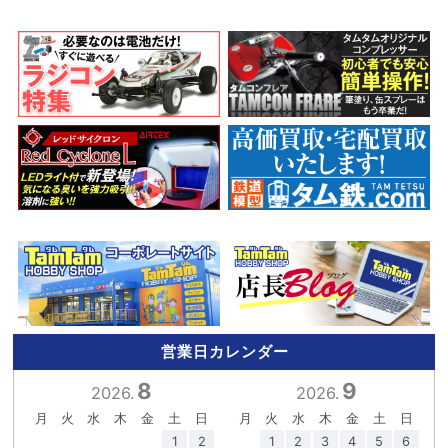
営業日カレンダー
8
9
2026.
2026.
月
火
水
木
金
土
日
月
火
水
木
金
土
日
1
2
1
2
3
4
5
6