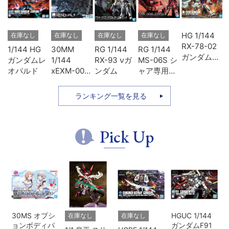
ヴ
HG 1/144
在庫なし
在庫なし
在庫なし
在庫なし
ン
RX-78-02
1/144 HG
30MM
RG 1/144
RG 1/144
3
ガンダム
ガンダムレ
1/144
RX-93 νガ
MS-06S シ
ソ
(GUNDAM
オパルド
xEXM-000
ンダム
ャア専用ザ
THE
ゼノヴァル
ク
ORIGIN版)
ト
ランキング一覧を見る
Pick Up
30MS オプシ
HGUC 1/144
在庫なし
在庫なし
ョンボディパ
ガンダムF91