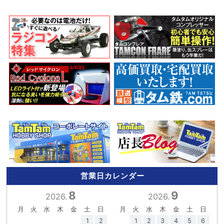
営業日カレンダー
8
9
2026.
2026.
月
火
水
木
金
土
日
月
火
水
木
金
土
日
1
2
1
2
3
4
5
6