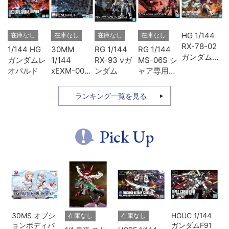
ヴ
HG 1/144
在庫なし
在庫なし
在庫なし
在庫なし
ン
RX-78-02
1/144 HG
30MM
RG 1/144
RG 1/144
3
ガンダム
ガンダムレ
1/144
RX-93 νガ
MS-06S シ
ソ
(GUNDAM
オパルド
xEXM-000
ンダム
ャア専用ザ
THE
ゼノヴァル
ク
ORIGIN版)
ト
ランキング一覧を見る
Pick Up
30MS オプシ
HGUC 1/144
在庫なし
在庫なし
ョンボディパ
ガンダムF91