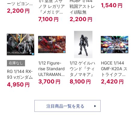
1/1 皇巫 スサ
HGBF 1/144
ーツ ビヨンド
1,540
円
ノヲ レガリア
戦国アストレ
ザブルースカ
2,200
円
『メガミデバ
イ頑駄無
イ1[カラーA]
イス』
7,100
2,200
円
円
1/12 Figure-
1/12 ゲイルハ
HGCE 1/144
在庫なし
rise Standard
ウンド『ティ
GMF-X20A ス
RG 1/144 RX-
ULTRAMAN
タノマキア』
トライクフリ
93 νガンダム
SUIT ZERO
ーダムガンダ
3,700
8,100
2,420
円
円
円
4,950
円
〈SC仕様〉
ム
ACTION
注目商品一覧を見る