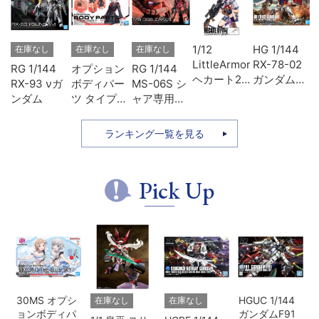
ェ
1/12
HG 1/144
在庫なし
在庫なし
在庫なし
ッ
LittleArmory
RX-78-02
RG 1/144
オプション
RG 1/144
ヘカート2
ガンダム
RX-93 νガ
ボディパー
MS-06S シ
タイプ
(GUNDAM
ンダム
ツ タイプ
ャア専用ザ
THE
SU01 カラ
ク
ORIGIN版)
ーA
ランキング一覧を見る
Pick Up
30MS オプシ
HGUC 1/144
在庫なし
在庫なし
ョンボディパ
ガンダムF91