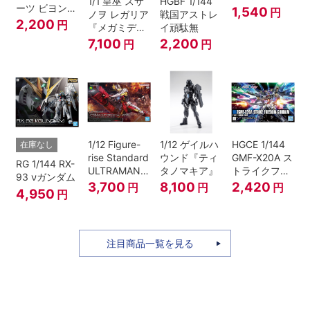
1/1 皇巫 スサ
HGBF 1/144
ーツ ビヨンド
1,540
円
ノヲ レガリア
戦国アストレ
ザブルースカ
2,200
円
『メガミデバ
イ頑駄無
イ1[カラーA]
イス』
7,100
2,200
円
円
1/12 Figure-
1/12 ゲイルハ
HGCE 1/144
在庫なし
rise Standard
ウンド『ティ
GMF-X20A ス
RG 1/144 RX-
ULTRAMAN
タノマキア』
トライクフリ
93 νガンダム
SUIT ZERO
ーダムガンダ
3,700
8,100
2,420
円
円
円
4,950
円
〈SC仕様〉
ム
ACTION
注目商品一覧を見る