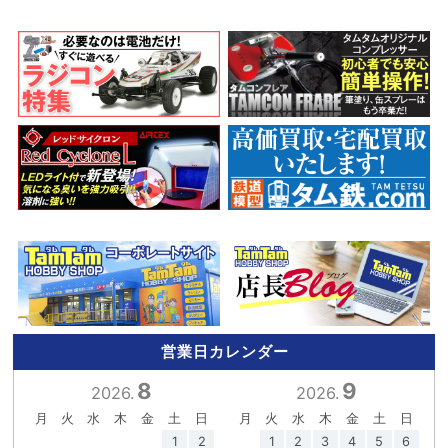
営業日カレンダー
8
9
2026.
2026.
月
火
水
木
金
土
日
月
火
水
木
金
土
日
1
2
1
2
3
4
5
6