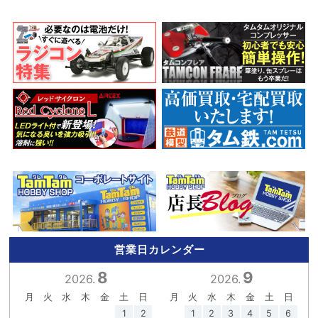
営業日カレンダー
8
9
2026.
2026.
月
火
水
木
金
土
日
月
火
水
木
金
土
日
1
2
1
2
3
4
5
6