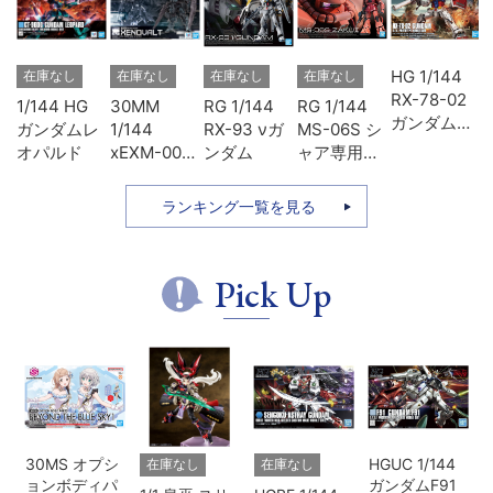
ヴ
HG 1/144
在庫なし
在庫なし
在庫なし
在庫なし
ン
RX-78-02
1/144 HG
30MM
RG 1/144
RG 1/144
3
ガンダム
ガンダムレ
1/144
RX-93 νガ
MS-06S シ
ソ
(GUNDAM
オパルド
xEXM-000
ンダム
ャア専用ザ
THE
ゼノヴァル
ク
ORIGIN版)
ト
ランキング一覧を見る
Pick Up
30MS オプシ
HGUC 1/144
在庫なし
在庫なし
ョンボディパ
ガンダムF91