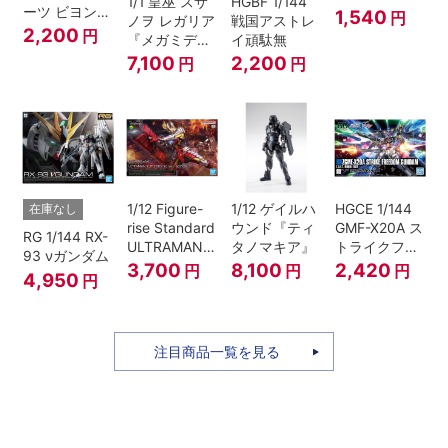
1/1 皇巫 スサ
HGBF 1/144
ーツ ビヨンド
1,540
円
ノヲ レガリア
戦国アストレ
ザブルースカ
2,200
円
『メガミデバ
イ頑駄無
イ1[カラーA]
イス』
7,100
2,200
円
円
1/12 Figure-
1/12 ゲイルハ
HGCE 1/144
在庫なし
rise Standard
ウンド『ティ
GMF-X20A ス
RG 1/144 RX-
ULTRAMAN
タノマキア』
トライクフリ
93 νガンダム
SUIT ZERO
ーダムガンダ
3,700
8,100
2,420
円
円
円
4,950
円
〈SC仕様〉
ム
ACTION
注目商品一覧を見る