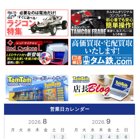
営業日カレンダー
8
9
2026.
2026.
月
火
水
木
金
土
日
月
火
水
木
金
土
日
1
2
1
2
3
4
5
6