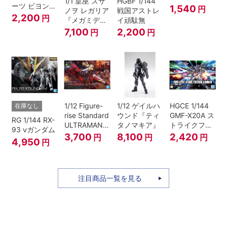
1/1 皇巫 スサ
HGBF 1/144
ーツ ビヨンド
1,540
円
ノヲ レガリア
戦国アストレ
ザブルースカ
2,200
円
『メガミデバ
イ頑駄無
イ1[カラーA]
イス』
7,100
2,200
円
円
1/12 Figure-
1/12 ゲイルハ
HGCE 1/144
在庫なし
rise Standard
ウンド『ティ
GMF-X20A ス
RG 1/144 RX-
ULTRAMAN
タノマキア』
トライクフリ
93 νガンダム
SUIT ZERO
ーダムガンダ
3,700
8,100
2,420
円
円
円
4,950
円
〈SC仕様〉
ム
ACTION
注目商品一覧を見る