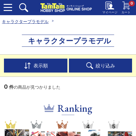
0
マイページ
カート
キャラクタープラモデル
キャラクタープラモデル
表示順
絞り込み
0
件
の商品が見つかりました
Ranking
1
2
3
4
5