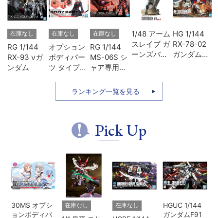
ヴ
1/48 アーム
HG 1/144
在庫なし
在庫なし
在庫なし
ン
スレイブ ガ
RX-78-02
RG 1/144
オプション
RG 1/144
3
ーンズバッ
ガンダム
RX-93 νガ
ボディパー
MS-06S シ
ド
クM9
(GUNDAM
ンダム
ツ タイプ
ャア専用ザ
Ver.1.5『フ
THE
SU01 カラ
ク
ルメタル・
ORIGIN版)
ーA
ランキング一覧を見る
パニック
TSR』
Pick Up
30MS オプシ
HGUC 1/144
在庫なし
在庫なし
ョンボディパ
ガンダムF91