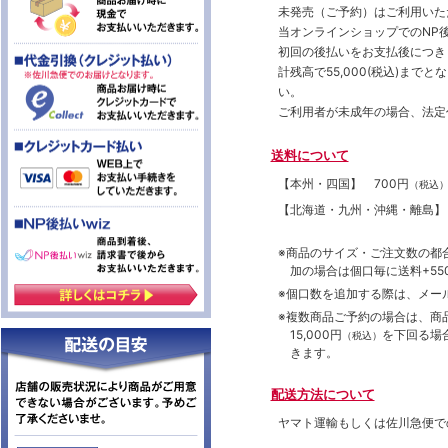
未発売（ご予約）はご利用いた
当オンラインショップでのNP後
初回の後払いをお支払後につき
計残高で55,000(税込)ま
い。
ご利用者が未成年の場合、法定
送料について
【本州・四国】
700円
（税込
【北海道・九州・沖縄・離島
※商品のサイズ・ご注文数の都
加の場合は個口毎に送料+550
※個口数を追加する際は、メー
※複数商品ご予約の場合は、商品合
15,000円
を下回る場
（税込）
きます。
配送方法について
ヤマト運輸もしくは佐川急便で