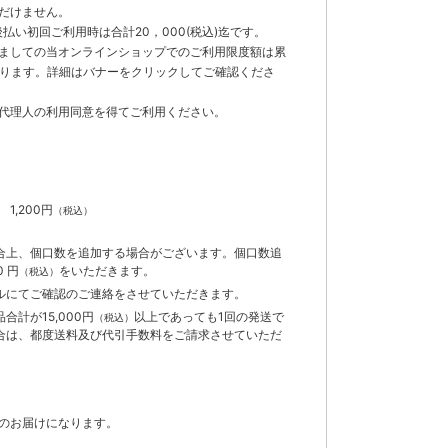
だけません。
払い初回ご利用時は合計20，000(税込)迄です。
ましての当オンラインショップでのご利用限度額は累
でとなります。詳細はバナーをクリックしてご確認くださ
代理人の利用同意を得てご利用ください。
）
】
1,200円
（税込）
合上、個口数を追加する場合がございます。個口数追
 円
をいただきます。
（税込）
ルにてご確認のご連絡をさせていただきます。
計が15,000円
以上であっても1回の発送で
（税込）
合は、都度送料及び代引手数料をご請求させていただ
のお届けになります。