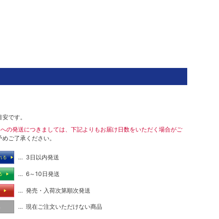
目安です。
島への発送につきましては、下記よりもお届け日数をいただく場合がご
予めご了承ください。
… 3日以内発送
れる
… 6～10日発送
る
… 発売・入荷次第順次発送
る
… 現在ご注文いただけない商品
し