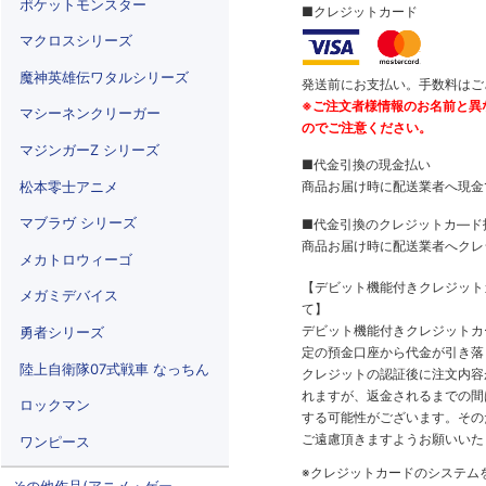
ポケットモンスター
■クレジットカード
マクロスシリーズ
魔神英雄伝ワタルシリーズ
発送前にお支払い。手数料はご
※ご注文者様情報のお名前と異
マシーネンクリーガー
のでご注意ください。
マジンガーZ シリーズ
■代金引換の現金払い
松本零士アニメ
商品お届け時に配送業者へ現金
マブラヴ シリーズ
■代金引換のクレジットカ―ド
商品お届け時に配送業者へクレ
メカトロウィーゴ
【デビット機能付きクレジッ
メガミデバイス
て】
デビット機能付きクレジットカ
勇者シリーズ
定の預金口座から代金が引き落
陸上自衛隊07式戦車 なっちん
クレジットの認証後に注文内容
れますが、返金されるまでの間
ロックマン
する可能性がございます。その
ご遠慮頂きますようお願いいた
ワンピース
※クレジットカードのシステム