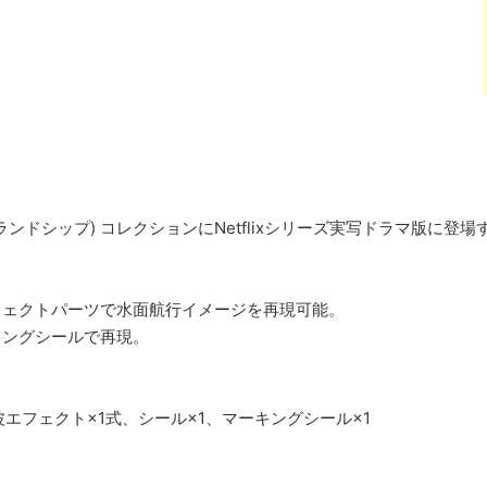
ランドシップ) コレクションにNetflixシリーズ実写ドラマ版に
フェクトパーツで水面航行イメージを再現可能。
キングシールで再現。
エフェクト×1式、シール×1、マーキングシール×1