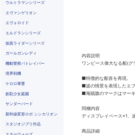
ウルトラマンシリーズ
エヴァンゲリオン
エヴォロイド
エルドランシリーズ
仮面ライダーシリーズ
ガールガンレディ
内容説明
ワンピース偉大なる船(グ
機動警察パトレイバー
境界戦機
■特徴的な船首を再現。
ケロロ軍曹
■波の情景を表現したエ
■海賊旗のマークはマー
創彩少女庭園
サンダーバード
同梱内容
新幹線変形ロボ シンカリオン
ディスプレイベース×1、波
スタジオジブリ作品
商品詳細
スターウォーズ