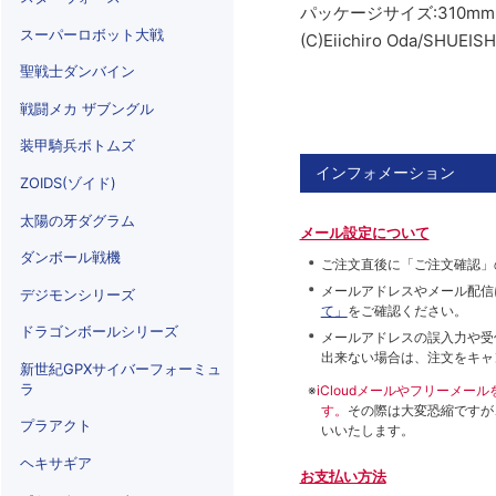
パッケージサイズ:310mm(幅
スーパーロボット大戦
(C)Eiichiro Oda/SHUEISH
聖戦士ダンバイン
戦闘メカ ザブングル
装甲騎兵ボトムズ
インフォメーション
ZOIDS(ゾイド)
太陽の牙ダグラム
メール設定について
ダンボール戦機
ご注文直後に「ご注文確認」
メールアドレスやメール配信
デジモンシリーズ
て」
をご確認ください。
ドラゴンボールシリーズ
メールアドレスの誤入力や受
出来ない場合は、注文をキャ
新世紀GPXサイバーフォーミュ
ラ
※
iCloudメールやフリーメ
す。
その際は大変恐縮ですが
プラアクト
いいたします。
ヘキサギア
お支払い方法