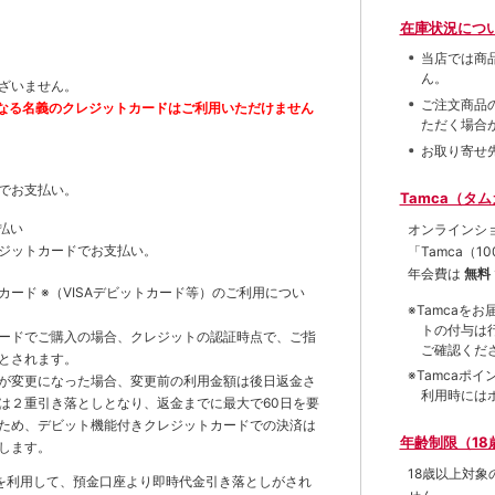
在庫状況につ
当店では商
ん。
ざいません。
ご注文商品
なる名義のクレジットカードはご利用いただけません
ただく場合
お取り寄せ
でお支払い。
Tamca（タ
払い
オンラインシ
ジットカードでお支払い。
「Tamca
（1
年会費は
無料
トカード
※（VISAデビットカード等）
のご利用につい
※Tamca
トの付与は
ードでご購入の場合、クレジットの認証時点で、ご指
ご確認くだ
とされます。
※Tamca
が変更になった場合、変更前の利用金額は後日返金さ
利用時には
は２重引き落としとなり、返金までに最大で60日を要
ため、デビット機能付きクレジットカードでの決済は
年齢制限（18
します。
18歳以上対
を利用して、預金口座より即時代金引き落としがされ