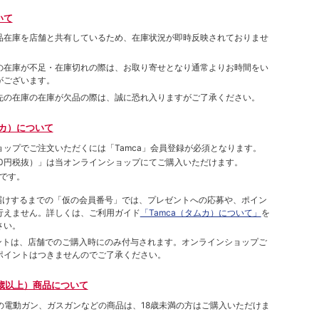
いて
品在庫を店舗と共有しているため、在庫状況が即時反映されておりませ
の在庫が不足・在庫切れの際は、お取り寄せとなり通常よりお時間をい
がございます。
先の在庫の在庫が欠品の際は、誠に恐れ入りますがご了承ください。
ムカ）について
ョップでご注⽂いただくには「Tamca」会員登録が必須となります。
00円税抜）
」は当オンラインショップにてご購⼊いただけます。
です。
をお届けするまでの「仮の会員番号」では、プレゼントへの応募や、ポイン
⾏えません。詳しくは、ご利⽤ガイド
「Tamca（タムカ）について」
を
さい。
ポイントは、店舗でのご購⼊時にのみ付与されます。オンラインショップご
ポイントはつきませんのでご了承ください。
歳以上）商品について
象の電動ガン、ガスガンなどの商品は、18歳未満の方はご購入いただけま