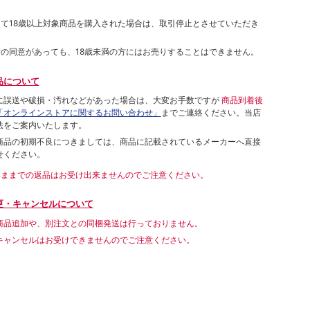
して18歳以上対象商品を購入された場合は、取引停止とさせていただき
者の同意があっても、18歳未満の方にはお売りすることはできません。
品について
に誤送や破損・汚れなどがあった場合は、大変お手数ですが
商品到着後
「オンラインストアに関するお問い合わせ」
までご連絡ください。当店
法をご案内いたします。
商品の初期不良につきましては、商品に記載されているメーカーへ直接
せください。
いままでの返品はお受け出来ませんのでご注意ください。
更・キャンセルについて
商品追加や、別注文との同梱発送は行っておりません。
キャンセルはお受けできませんのでご注意ください。