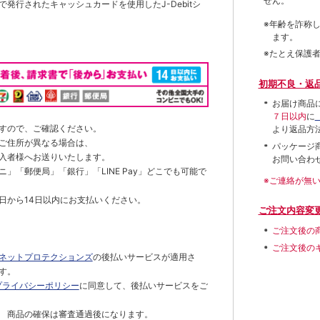
せん。
発行されたキャッシュカードを使用したJ-Debitシ
※年齢を詐称
ます。
※たとえ保護
初期不良・返
お届け商品
７日以内
に
すので、ご確認ください。
より返品方
ご住所が異なる場合は、
パッケージ
入者様へお送りいたします。
お問い合わ
」「郵便局」「銀行」「LINE Pay」どこでも可能で
※ご連絡が無
日から14日以内にお支払いください。
ご注文内容変
ご注文後の
ご注文後の
ネットプロテクションズ
の後払いサービスが適用さ
す。
プライバシーポリシー
に同意して、後払いサービスをご
 商品の確保は審査通過後になります。