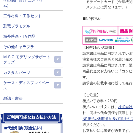
その他作品(アニメ・ゲー
るデビットカード（金融機関で
ム)
ステムとは異なります。）
工作材料・工作セット
■NP後払い
恐竜プラモデル
海外映画・TV作品
その他キャラプラ
【NP後払いの詳細】
請求書は商品に同封されていま
M.S.G モデリングサポート
注文者様のご住所とお届け先の
グッズ
請求書は商品に同封されず、購
商品代金のお支払いは「コンビニ
カスタムパーツ
す。
ケース・ディスプレイベー
請求書の記載事項に従って発行
ス
【ご注意】
雑誌・書籍
後払い手数料：250円
後払いのご注文には、
株式会社
れ、同社へ代金債権を譲渡しま
NP後払い利用規約及び同社の
選択ください。
お支払いには審査が必要です。