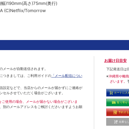
)190mm(高さ)75mm(奥行)
A (C)Netflix/Tomorrow
お届け日目安
のメールが自動送信されます。
下記発送日は
につきましては、ご利用ガイドの
「メール配信につい
※
沖縄県や離
ざいます。
信設定などで、当店からのメールが届かずにご連絡が
ンセルさせていただく場合がございます。
カートに入
ールをご使用の場合、メールが届かない場合がございま
取り寄せ
、別のメールアドレスをご検討くださいますようお願
予約す
在庫な