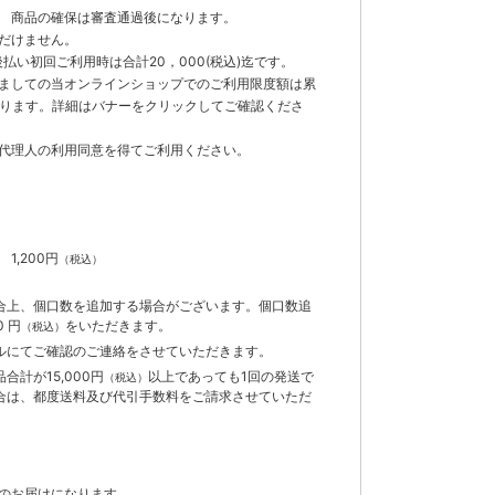
 商品の確保は審査通過後になります。
だけません。
払い初回ご利用時は合計20，000(税込)迄です。
ましての当オンラインショップでのご利用限度額は累
でとなります。詳細はバナーをクリックしてご確認くださ
代理人の利用同意を得てご利用ください。
）
】
1,200円
（税込）
合上、個口数を追加する場合がございます。個口数追
 円
をいただきます。
（税込）
ルにてご確認のご連絡をさせていただきます。
計が15,000円
以上であっても1回の発送で
（税込）
合は、都度送料及び代引手数料をご請求させていただ
のお届けになります。