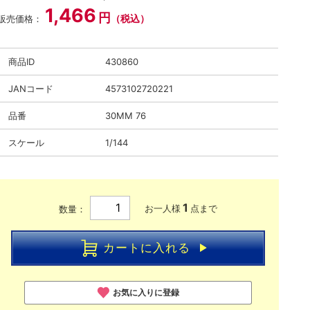
1,466
円
（税込）
販売価格：
商品ID
430860
JANコード
4573102720221
品番
30MM 76
スケール
1/144
1
お一人様
点まで
数量：
カートに入れる
お気に入りに登録