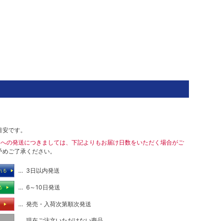
目安です。
島への発送につきましては、下記よりもお届け日数をいただく場合がご
予めご了承ください。
… 3日以内発送
れる
… 6～10日発送
る
… 発売・入荷次第順次発送
る
… 現在ご注文いただけない商品
し