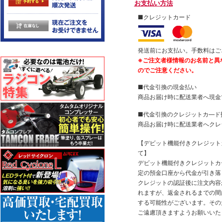
お支払い方法
■クレジットカード
発送前にお支払い。手数料はご
※ご注文者様情報のお名前と異
のでご注意ください。
■代金引換の現金払い
商品お届け時に配送業者へ現金
■代金引換のクレジットカ―ド
商品お届け時に配送業者へクレ
【デビット機能付きクレジッ
て】
デビット機能付きクレジットカ
定の預金口座から代金が引き落
クレジットの認証後に注文内容
れますが、返金されるまでの間
する可能性がございます。その
ご遠慮頂きますようお願いいた