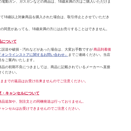
象の電動ガン、ガスガンなどの商品は、18歳未満の方はご購入いただけま
して18歳以上対象商品を購入された場合は、取引停止とさせていただき
者の同意があっても、18歳未満の方にはお売りすることはできません。
品について
に誤送や破損・汚れなどがあった場合は、大変お手数ですが
商品到着後
「オンラインストアに関するお問い合わせ」
までご連絡ください。当店
法をご案内いたします。
商品の初期不良につきましては、商品に記載されているメーカーへ直接
せください。
いままでの返品はお受け出来ませんのでご注意ください。
更・キャンセルについて
商品追加や、別注文との同梱発送は行っておりません。
キャンセルはお受けできませんのでご注意ください。