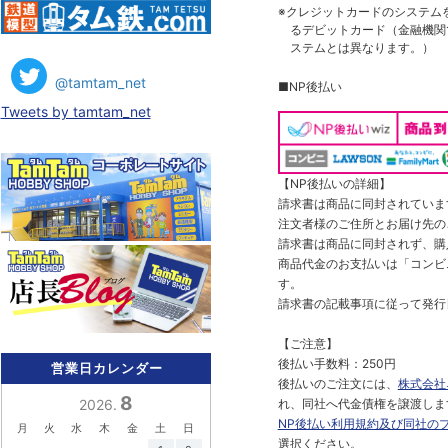
※クレジットカードのシステム
るデビットカード（金融機関で
ステムとは異なります。）
@tamtam_net
■NP後払い
Tweets by tamtam_net
【NP後払いの詳細】
請求書は商品に同封されていま
注文者様のご住所とお届け先の
請求書は商品に同封されず、購
商品代金のお支払いは「コンビニ
す。
請求書の記載事項に従って発行
【ご注意】
後払い手数料：250円
営業日カレンダー
後払いのご注文には、
株式会社
8
2026.
れ、同社へ代金債権を譲渡しま
NP後払い利用規約及び同社の
月
火
水
木
金
土
日
選択ください。