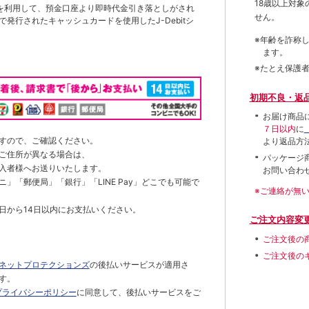
18歳以上対
を利用して、預金口座より即時代金引き落としがされ
せん。
発行されたキャッシュカードを使用したJ-Debitシ
※年齢を詐称
ます。
※たとえ保護
初期不良・返
お届け商品
７日以内
に
すので、ご確認ください。
より返品方
ご住所が異なる場合は、
パッケージ
入者様へお送りいたします。
お問い合わ
」「郵便局」「銀行」「LINE Pay」どこでも可能で
※ご連絡が無
日から14日以内にお支払いください。
ご注文内容変
ご注文後の
ご注文後の
ネットプロテクションズ
の後払いサービスが適用さ
す。
プライバシーポリシー
に同意して、後払いサービスをご