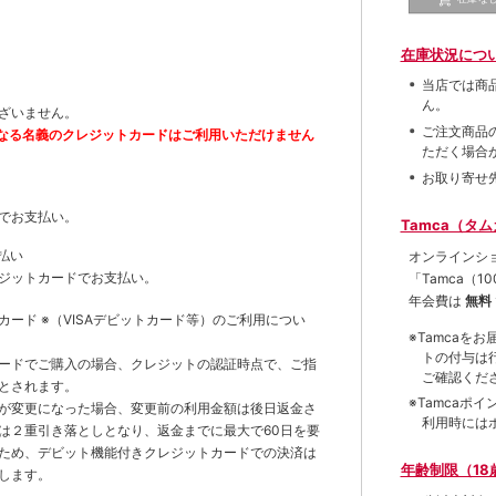
在庫状況につ
当店では商
ん。
ざいません。
ご注文商品
なる名義のクレジットカードはご利用いただけません
ただく場合
お取り寄せ
でお支払い。
Tamca（タ
払い
オンラインシ
ジットカードでお支払い。
「Tamca
（1
年会費は
無料
トカード
※（VISAデビットカード等）
のご利用につい
※Tamca
トの付与は
ードでご購入の場合、クレジットの認証時点で、ご指
ご確認くだ
とされます。
※Tamca
が変更になった場合、変更前の利用金額は後日返金さ
利用時には
は２重引き落としとなり、返金までに最大で60日を要
ため、デビット機能付きクレジットカードでの決済は
年齢制限（18
します。