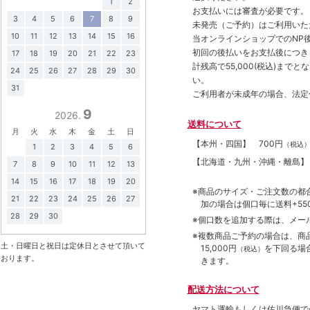
1
2
お支払いには審査が必要です。
3
4
5
6
7
8
9
未発売（ご予約）はご利用いた
10
11
12
13
14
15
16
当オンラインショップでのNP後
初回の後払いをお支払後につき
17
18
19
20
21
22
23
計残高で55,000(税込)ま
24
25
26
27
28
29
30
い。
31
ご利用者が未成年の場合、法定
9
2026.
送料について
月
火
水
木
金
土
日
【本州・四国】
700円
（税込
1
2
3
4
5
6
【北海道・九州・沖縄・離島
7
8
9
10
11
12
13
14
15
16
17
18
19
20
※商品のサイズ・ご注文数の都
21
22
23
24
25
26
27
加の場合は個口毎に送料+550
28
29
30
※個口数を追加する際は、メー
※複数商品ご予約の場合は、商品合
土・日曜日と祝日は定休日とさせて頂いて
15,000円
を下回る場
（税込）
おります。
きます。
配送方法について
ヤマト運輸もしくは佐川急便で