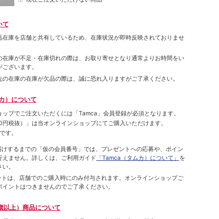
いて
品在庫を店舗と共有しているため、在庫状況が即時反映されておりませ
の在庫が不足・在庫切れの際は、お取り寄せとなり通常よりお時間をい
がございます。
先の在庫の在庫が欠品の際は、誠に恐れ入りますがご了承ください。
ムカ）について
ョップでご注⽂いただくには「Tamca」会員登録が必須となります。
00円税抜）
」は当オンラインショップにてご購⼊いただけます。
です。
をお届けするまでの「仮の会員番号」では、プレゼントへの応募や、ポイン
⾏えません。詳しくは、ご利⽤ガイド
「Tamca（タムカ）について」
を
さい。
ポイントは、店舗でのご購⼊時にのみ付与されます。オンラインショップご
ポイントはつきませんのでご了承ください。
歳以上）商品について