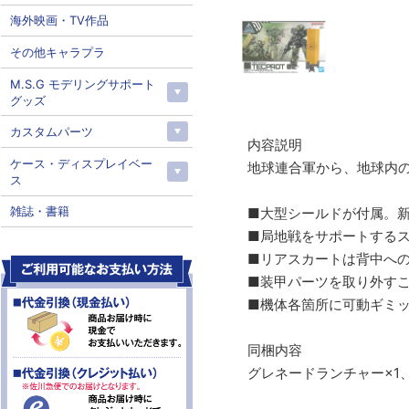
海外映画・TV作品
その他キャラプラ
M.S.G モデリングサポート
グッズ
カスタムパーツ
内容説明
ケース・ディスプレイベー
地球連合軍から、地球内
ス
雑誌・書籍
■大型シールドが付属。新
■局地戦をサポートする
■リアスカートは背中へ
■装甲パーツを取り外す
■機体各箇所に可動ギミ
同梱内容
グレネードランチャー×1