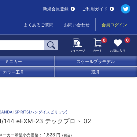
新規会員登録
ご利用ガイド
よくあるご質問
お問い合わせ
会員ログイン
0
0
マイページ
カート
お気に入り
ミニカー
スケールプラモデル
カラー工具
玩具
BANDAI SPIRITS(バンダイスピリッツ)
1/144 eEXM-23 テックプロト 02
1,628
メーカー希望小売価格：
円
（税込）