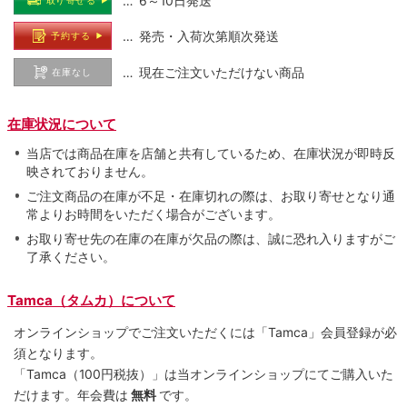
… 6～10日発送
取り寄せる
… 発売・入荷次第順次発送
予約する
… 現在ご注文いただけない商品
在庫なし
在庫状況について
当店では商品在庫を店舗と共有しているため、在庫状況が即時反
映されておりません。
ご注文商品の在庫が不足・在庫切れの際は、お取り寄せとなり通
常よりお時間をいただく場合がございます。
お取り寄せ先の在庫の在庫が欠品の際は、誠に恐れ入りますがご
了承ください。
Tamca（タムカ）について
オンラインショップでご注⽂いただくには「Tamca」会員登録が必
須となります。
「Tamca
（100円税抜）
」は当オンラインショップにてご購⼊いた
だけます。
年会費は
無料
です。