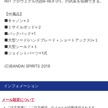
R01 プロヴェデル(type-REX 01)」の武装を収納できる。
【付属品】
■キャノン×２
■ミサイルポッド×２
■バックパック×1
■大型ソード(ハンドブレード＋ショートアックス)×１
■大型シールド×１
■ジョイントパーツ×1式
(C)BANDAI SPIRITS 2019
インフォメーション
メール設定について
ご注文直後に「ご注文確認」のメールが自動送信されます。