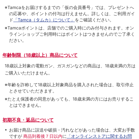
※Tamcaをお届けするまでの「仮の会員番号」では、プレゼントへ
の応募や、ポイントの付与は⾏えません。詳しくは、ご利⽤ガイ
ド
「Tamca（タムカ）について」
をご確認ください。
※Tamcaポイントは、店舗でのご購⼊時にのみ付与されます。オン
ラインショップご利用時にはポイントはつきませんのでご了承く
ださい。
年齢制限（18歳以上）商品について
18歳以上対象の電動ガン、ガスガンなどの商品は、18歳未満の方は
ご購入いただけません。
※年齢を詐称して18歳以上対象商品を購入された場合は、取引停止
とさせていただきます。
※たとえ保護者の同意があっても、18歳未満の方にはお売りするこ
とはできません。
初期不良・返品について
お届け商品に誤送や破損・汚れなどがあった場合は、大変お手数
ですが
商品到着後７日以内
に
「オンラインストアに関するお問