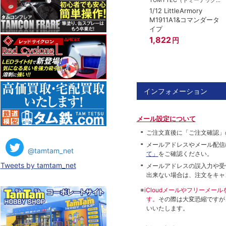
1/12 LittleArmory
M1911A1&コマンダータ
イプ
1,822
円
インフォメーション
メール設定について
ご注文直後に「ご注文確認」
メールアドレスやメール配信
@tamtam_net
て」
をご確認ください。
Tweets by tamtam_net
メールアドレスの誤入力や受
出来ない場合は、注文をキャ
※
iCloudメールやフリーメ
す。
その際は大変恐縮ですが
いいたします。