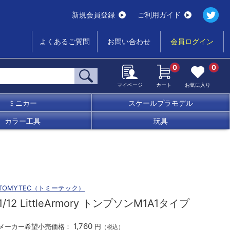
新規会員登録
ご利用ガイド
よくあるご質問
お問い合わせ
会員ログイン
0
0
マイページ
カート
お気に入り
ミニカー
スケールプラモデル
カラー工具
玩具
TOMYTEC（トミーテック）
1/12 LittleArmory トンプソンM1A1タイプ
1,760
メーカー希望小売価格：
円
（税込）