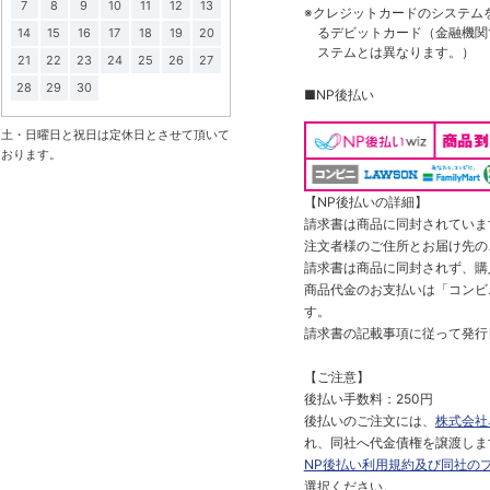
7
8
9
10
11
12
13
※クレジットカードのシステム
るデビットカード（金融機関で
14
15
16
17
18
19
20
ステムとは異なります。）
21
22
23
24
25
26
27
28
29
30
■NP後払い
土・日曜日と祝日は定休日とさせて頂いて
おります。
【NP後払いの詳細】
請求書は商品に同封されていま
注文者様のご住所とお届け先の
請求書は商品に同封されず、購
商品代金のお支払いは「コンビニ
す。
請求書の記載事項に従って発行
【ご注意】
後払い手数料：250円
後払いのご注文には、
株式会社
れ、同社へ代金債権を譲渡しま
NP後払い利用規約及び同社の
選択ください。