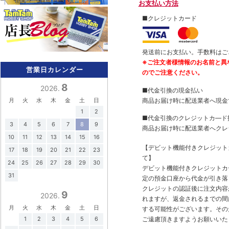
お支払い方法
■クレジットカード
発送前にお支払い。手数料はご
※ご注文者様情報のお名前と異
営業日カレンダー
のでご注意ください。
8
2026.
■代金引換の現金払い
商品お届け時に配送業者へ現金
月
火
水
木
金
土
日
1
2
■代金引換のクレジットカ―ド
3
4
5
6
7
8
9
商品お届け時に配送業者へクレ
10
11
12
13
14
15
16
【デビット機能付きクレジッ
17
18
19
20
21
22
23
て】
24
25
26
27
28
29
30
デビット機能付きクレジットカ
31
定の預金口座から代金が引き落
クレジットの認証後に注文内容
9
2026.
れますが、返金されるまでの間
月
火
水
木
金
土
日
する可能性がございます。その
ご遠慮頂きますようお願いいた
1
2
3
4
5
6