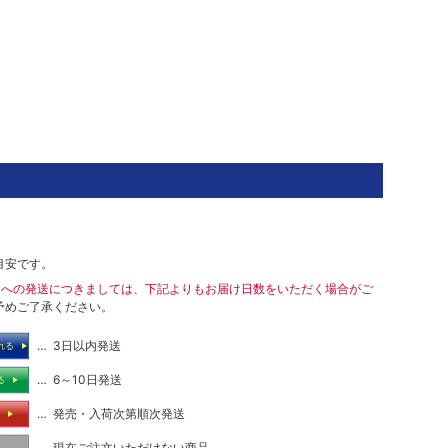
目安です。
島への発送につきましては、下記よりもお届け日数をいただく場合がご
予めご了承ください。
… 3日以内発送
れる
… 6～10日発送
る
… 発売・入荷次第順次発送
る
… 現在ご注文いただけない商品
し