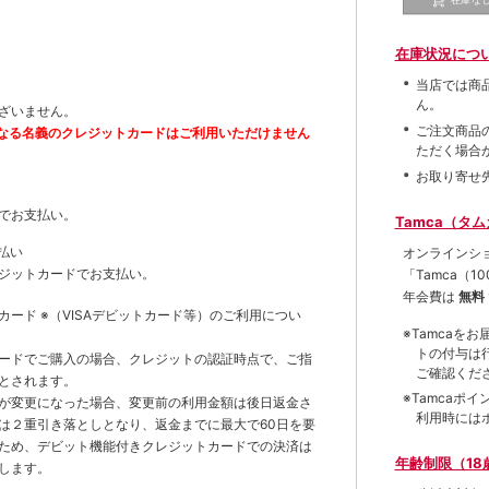
在庫状況につ
当店では商
ん。
ざいません。
ご注文商品
なる名義のクレジットカードはご利用いただけません
ただく場合
お取り寄せ
でお支払い。
Tamca（タ
払い
オンラインシ
ジットカードでお支払い。
「Tamca
（1
年会費は
無料
トカード
※（VISAデビットカード等）
のご利用につい
※Tamca
トの付与は
ードでご購入の場合、クレジットの認証時点で、ご指
ご確認くだ
とされます。
※Tamca
が変更になった場合、変更前の利用金額は後日返金さ
利用時には
は２重引き落としとなり、返金までに最大で60日を要
ため、デビット機能付きクレジットカードでの決済は
年齢制限（18
します。