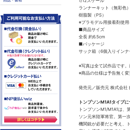
1/12スケール
ランナーキット（無彩色
樹脂製（PS）
※プラモデル用接着剤使用
■商品サイズ
全長 約6.5cm
■パッケージ
サック箱（6個入りインナーB
※写真は全て試作品です。
※商品の仕様は予告無く変
発売元／販売元 株式会社
トンプソンM1A1タイプに
トンプソンM1/M1A1
ソン元米陸軍将官。第一
機関銃が必要だと考え、ト