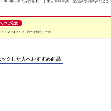
1942年に軍で採用され、下士官や戦車兵、空挺兵や偵察兵などが
てのご注意
 トンプソンM1A1タイプ
」以外は別売りです。
ェックした人へおすすめ商品