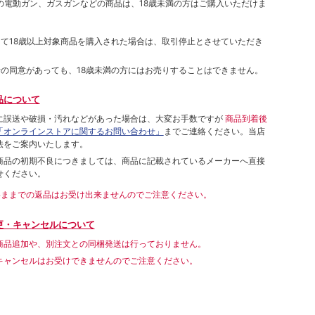
象の電動ガン、ガスガンなどの商品は、18歳未満の方はご購入いただけま
して18歳以上対象商品を購入された場合は、取引停止とさせていただき
者の同意があっても、18歳未満の方にはお売りすることはできません。
品について
に誤送や破損・汚れなどがあった場合は、大変お手数ですが
商品到着後
「オンラインストアに関するお問い合わせ」
までご連絡ください。当店
法をご案内いたします。
商品の初期不良につきましては、商品に記載されているメーカーへ直接
せください。
いままでの返品はお受け出来ませんのでご注意ください。
更・キャンセルについて
商品追加や、別注文との同梱発送は行っておりません。
キャンセルはお受けできませんのでご注意ください。