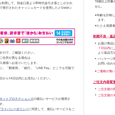
18歳以上対
を利用して、預金口座より即時代金引き落としがされ
せん。
発行されたキャッシュカードを使用したJ-Debitシ
※年齢を詐称
ます。
※たとえ保護
初期不良・返
お届け商品
７日以内
に
すので、ご確認ください。
より返品方
ご住所が異なる場合は、
パッケージ
入者様へお送りいたします。
お問い合わ
」「郵便局」「銀行」「LINE Pay」どこでも可能で
※ご連絡が無
日から14日以内にお支払いください。
ご注文内容変
ご注文後の
ご注文後の
ネットプロテクションズ
の後払いサービスが適用さ
す。
プライバシーポリシー
に同意して、後払いサービスをご