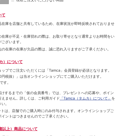
いて
品在庫を店舗と共有しているため、在庫状況が即時反映されておりませ
の在庫が不足・在庫切れの際は、お取り寄せとなり通常よりお時間をい
がございます。
先の在庫の在庫が欠品の際は、誠に恐れ入りますがご了承ください。
ムカ）について
ョップでご注⽂いただくには「Tamca」会員登録が必須となります。
00円税抜）
」は当オンラインショップにてご購⼊いただけます。
です。
をお届けするまでの「仮の会員番号」では、プレゼントへの応募や、ポイン
⾏えません。詳しくは、ご利⽤ガイド
「Tamca（タムカ）について」
を
さい。
ポイントは、店舗でのご購⼊時にのみ付与されます。オンラインショップご
ポイントはつきませんのでご了承ください。
歳以上）商品について