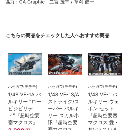
協力：GA Graphic 二宮 茂幸 / 草刈 健一
こちらの商品をチェックした人へおすすめ商品
ハセガワ(モデモ)
ハセガワ(モデモ)
ハセガワ(モデモ)
1/48 VF-1A バ
1/48 VF-1S/A
1/48 VF-1 バ
ルキリー “ロー
ストライク/ス
ルキリー ウェ
ビジビリテ
ーパー バルキ
ポン セット
ィ”『超時空要
リー スカル小
『超時空要塞
塞マクロス』
隊『超時空要
マクロス 愛・
塞マクロス
おぼえていま