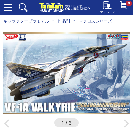
0
マイページ
カート
キャラクタープラモデル
作品別
マクロスシリーズ
1
/
6