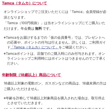
Tamca（タムカ）について
オンラインショップでご注⽂いただくには「Tamca」会員登録が必
須となります。
「Tamca
（100円税抜）
」は当オンラインショップにてご購⼊いた
だけます。
年会費は
無料
です。
※Tamcaをお届けするまでの「仮の会員番号」では、プレゼントへ
の応募や、ポイントの付与は⾏えません。詳しくは、ご利⽤ガイ
ド
「Tamca（タムカ）について」
をご確認ください。
※Tamcaポイントは、店舗でのご購⼊時にのみ付与されます。オン
ラインショップご利用時にはポイントはつきませんのでご了承く
ださい。
年齢制限（18歳以上）商品について
18歳以上対象の電動ガン、ガスガンなどの商品は、18歳未満の方は
ご購入いただけません。
※年齢を詐称して18歳以上対象商品を購入された場合は、取引停止
とさせていただきます。