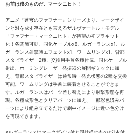
お前は僕のものだ、マークニヒト！
アニメ『蒼穹のファフナー』シリーズより、マークザイ
ンと対を成す存在とも言えるザルヴァートル・モデル
「ファフナー・マークニヒト」が待望の初プラキット
化！各関節可動。同化ケーブルx8、ルガーランスx1、ル
ガーランス射撃時エフェクトx1、ワームリングx1、背部
スタビライザー2種、交換用手首各種付属。同化ケーブル
射出、ホーミングレーザー発振器の展開ギミックに加
え、背部スタビライザーは通常時・発光状態の2種を交換
可能。ワームリングは手首に装着させることができま
す。ルガーランスはパーツ差し替えにより射撃形態を再
現。各種成形色とクリアパーツに加え、一部彩色済みパ
ーツにより組み立てるだけで劇中イメージに近い色分け
を再現できます。
※ルガーランスはマークザイン付と同仕様のものが1本付