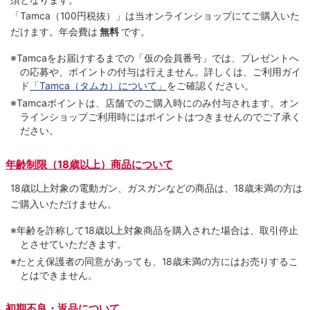
「Tamca
（100円税抜）
」は当オンラインショップにてご購⼊いた
だけます。
年会費は
無料
です。
※Tamcaをお届けするまでの「仮の会員番号」では、プレゼントへ
の応募や、ポイントの付与は⾏えません。詳しくは、ご利⽤ガイ
ド
「Tamca（タムカ）について」
をご確認ください。
※Tamcaポイントは、店舗でのご購⼊時にのみ付与されます。オン
ラインショップご利用時にはポイントはつきませんのでご了承く
ださい。
年齢制限（18歳以上）商品について
18歳以上対象の電動ガン、ガスガンなどの商品は、18歳未満の方は
ご購入いただけません。
※年齢を詐称して18歳以上対象商品を購入された場合は、取引停止
とさせていただきます。
※たとえ保護者の同意があっても、18歳未満の方にはお売りするこ
とはできません。
初期不良・返品について