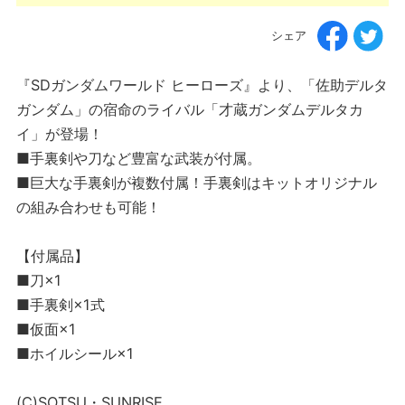
シェア
『SDガンダムワールド ヒーローズ』より、「佐助デルタ
ガンダム」の宿命のライバル「才蔵ガンダムデルタカ
イ」が登場！
■手裏剣や刀など豊富な武装が付属。
■巨大な手裏剣が複数付属！手裏剣はキットオリジナル
の組み合わせも可能！
【付属品】
■刀×1
■手裏剣×1式
■仮面×1
■ホイルシール×1
(C)SOTSU・SUNRISE