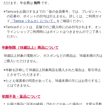
だけます。
年会費は
無料
です。
※Tamcaをお届けするまでの「仮の会員番号」では、プレゼントへ
の応募や、ポイントの付与は⾏えません。詳しくは、ご利⽤ガイ
ド
「Tamca（タムカ）について」
をご確認ください。
※Tamcaポイントは、店舗でのご購⼊時にのみ付与されます。オン
ラインショップご利用時にはポイントはつきませんのでご了承く
ださい。
年齢制限（18歳以上）商品について
18歳以上対象の電動ガン、ガスガンなどの商品は、18歳未満の方は
ご購入いただけません。
※年齢を詐称して18歳以上対象商品を購入された場合は、取引停止
とさせていただきます。
※たとえ保護者の同意があっても、18歳未満の方にはお売りするこ
とはできません。
初期不良・返品について
お届け商品に誤送や破損・汚れなどがあった場合は、大変お手数