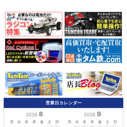
営業日カレンダー
8
9
2026.
2026.
月
火
水
木
金
土
日
月
火
水
木
金
土
日