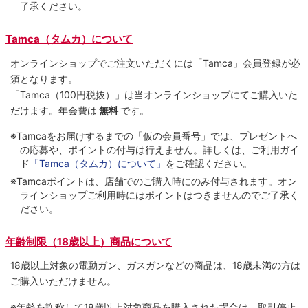
了承ください。
Tamca（タムカ）について
オンラインショップでご注⽂いただくには「Tamca」会員登録が必
須となります。
「Tamca
（100円税抜）
」は当オンラインショップにてご購⼊いた
だけます。
年会費は
無料
です。
※Tamcaをお届けするまでの「仮の会員番号」では、プレゼントへ
の応募や、ポイントの付与は⾏えません。詳しくは、ご利⽤ガイ
ド
「Tamca（タムカ）について」
をご確認ください。
※Tamcaポイントは、店舗でのご購⼊時にのみ付与されます。オン
ラインショップご利用時にはポイントはつきませんのでご了承く
ださい。
年齢制限（18歳以上）商品について
18歳以上対象の電動ガン、ガスガンなどの商品は、18歳未満の方は
ご購入いただけません。
※年齢を詐称して18歳以上対象商品を購入された場合は、取引停止