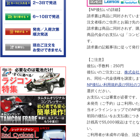
【NP後払いの詳細】
請求書は商品に同封されていま
注文者様のご住所とお届け先の
請求書は商品に同封されず、購
商品代金のお支払いは「コンビニ
す。
請求書の記載事項に従って発行
【ご注意】
後払い手数料：250円
後払いのご注文には、
株式会社
れ、同社へ代金債権を譲渡しま
NP後払い利用規約及び同社の
選択ください。
お支払いには審査が必要です。
未発売（ご予約）はご利用いた
当オンラインショップでのNP後
初回の後払いをお支払後につき
計残高で55,000(税込)ま
い。
ご利用者が未成年の場合、法定