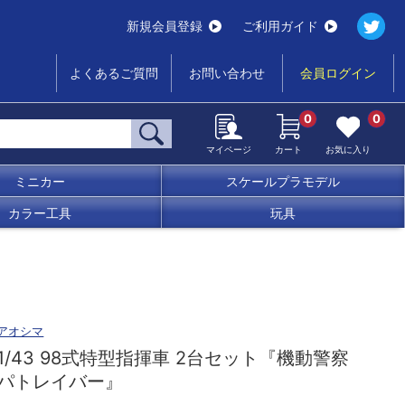
新規会員登録
ご利用ガイド
よくあるご質問
お問い合わせ
会員ログイン
0
0
マイページ
カート
お気に入り
ミニカー
スケールプラモデル
カラー工具
玩具
アオシマ
1/43 98式特型指揮車 2台セット『機動警察
パトレイバー』