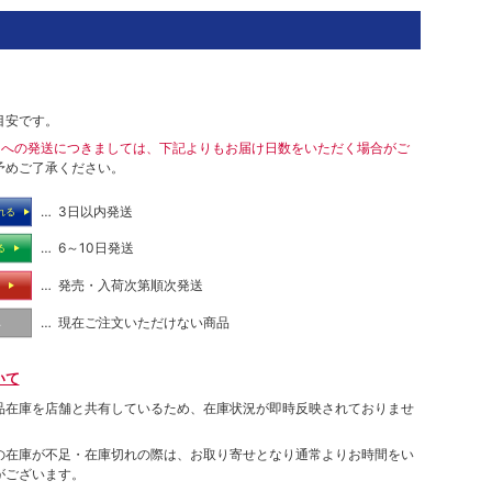
目安です。
島への発送につきましては、下記よりもお届け日数をいただく場合がご
予めご了承ください。
… 3日以内発送
れる
… 6～10日発送
る
… 発売・入荷次第順次発送
る
… 現在ご注文いただけない商品
し
いて
品在庫を店舗と共有しているため、在庫状況が即時反映されておりませ
の在庫が不足・在庫切れの際は、お取り寄せとなり通常よりお時間をい
がございます。