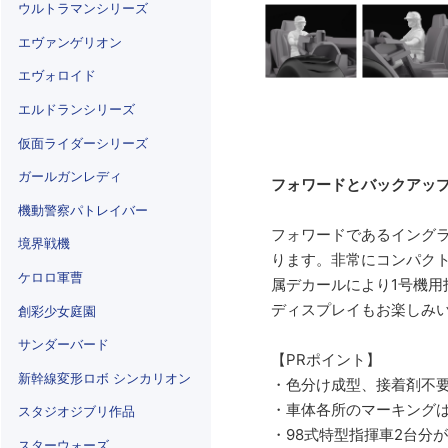
ウルトラマンシリーズ
エヴァンゲリオン
エヴォロイド
エルドランシリーズ
仮面ライダーシリーズ
ガールガンレディ
フォワードとバックアッ
機動警察パトレイバー
フォワードであるイングラ
境界戦機
ります。非常にコンパク
ケロロ軍曹
属デカールにより1号機用
ディスプレイもお楽しみ
創彩少女庭園
サンダーバード
【PRポイント】
新幹線変形ロボ シンカリオン
・色分け成型、接着剤不
・車体各所のマーキング
スタジオジブリ作品
・98式特型指揮車2台分
スターウォーズ