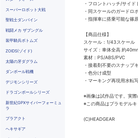
・フロントハッチ/サイド
スーパーロボット大戦
・同スケールのガードロボ【
・指揮車に搭乗可能な篠
聖戦士ダンバイン
戦闘メカ ザブングル
【商品仕様】
装甲騎兵ボトムズ
スケール：1/43スケール
サイズ：車体全高 約40m
ZOIDS(ゾイド)
素材：PS/ABS/PVC
太陽の牙ダグラム
・接着剤不要のスナップ
ダンボール戦機
・色分け成型
・マーキング再現用水転
デジモンシリーズ
ドラゴンボールシリーズ
※画像は試作品です。実
新世紀GPXサイバーフォーミュ
※この商品はプラモデル
ラ
プラアクト
(C)HEADGEAR
ヘキサギア