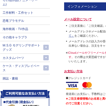
その他作品(アニメ・ゲー
ム)
インフォメーション
工作材料・工作セット
メール設定について
恐竜プラモデル
ご注文直後に「ご注文確認」
海外映画・TV作品
メールアドレスやメール配信
て」
をご確認ください。
その他キャラプラ
メールアドレスの誤入力や受
M.S.G モデリングサポート
出来ない場合は、注文をキャ
グッズ
※
iCloudメールやフリーメ
す。
その際は大変恐縮ですが
カスタムパーツ
いいたします。
ケース・ディスプレイベー
ス
お支払い方法
■クレジットカード
雑誌・書籍
発送前にお支払い。手数料はご
※ご注文者様情報のお名前と異
のでご注意ください。