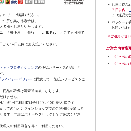
お届け商品
７日以内
に
すので、ご確認ください。
より返品方
ご住所が異なる場合は、
パッケージ
入者様へお送りいたします。
お問い合わ
」「郵便局」「銀行」「LINE Pay」どこでも可能で
※ご連絡が無
日から14日以内にお支払いください。
ご注文内容変
ご注文後の
ご注文後の
ネットプロテクションズ
の後払いサービスが適用さ
す。
プライバシーポリシー
に同意して、後払いサービスをご
 商品の確保は審査通過後になります。
だけません。
払い初回ご利用時は合計20，000(税込)迄です。
ましての当オンラインショップでのご利用限度額は累
でとなります。詳細はバナーをクリックしてご確認くださ
代理人の利用同意を得てご利用ください。