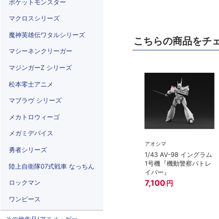
ポケットモンスター
マクロスシリーズ
魔神英雄伝ワタルシリーズ
こちらの商品をチ
マシーネンクリーガー
マジンガーZ シリーズ
松本零士アニメ
マブラヴ シリーズ
メカトロウィーゴ
メガミデバイス
アオシマ
勇者シリーズ
1/43 AV-98 イングラム
1号機『機動警察パトレ
陸上自衛隊07式戦車 なっちん
イバー』
7,100
ロックマン
円
ワンピース