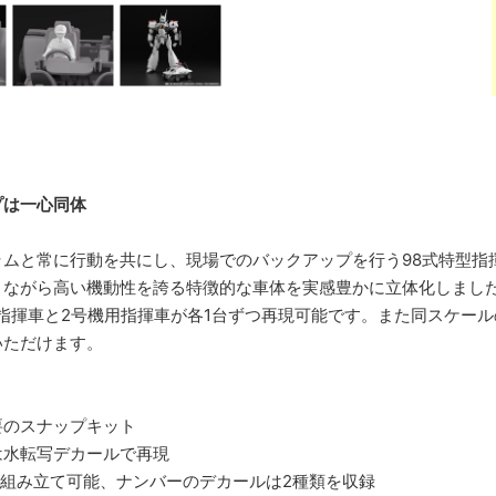
プは一心同体
ムと常に行動を共にし、現場でのバックアップを行う98式特型指
トながら高い機動性を誇る特徴的な車体を実感豊かに立体化しまし
指揮車と2号機用指揮車が各1台ずつ再現可能です。また同スケー
いただけます。
要のスナップキット
は水転写デカールで再現
が組み立て可能、ナンバーのデカールは2種類を収録