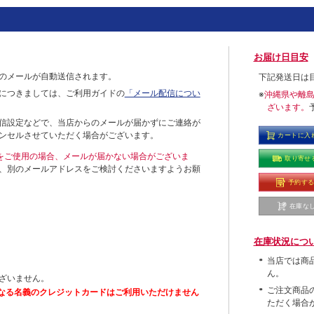
お届け日目安
のメールが自動送信されます。
下記発送日は
につきましては、ご利用ガイドの
「メール配信につい
※
沖縄県や離
ざいます。
信設定などで、当店からのメールが届かずにご連絡が
ンセルさせていただく場合がございます。
カートに入
ールをご使用の場合、メールが届かない場合がございま
取り寄せ
、別のメールアドレスをご検討くださいますようお願
予約す
在庫な
在庫状況につ
当店では商
ん。
ざいません。
ご注文商品
なる名義のクレジットカードはご利用いただけません
ただく場合