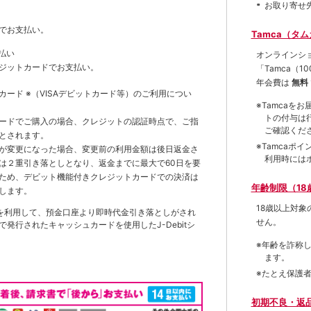
お取り寄せ
でお支払い。
Tamca（タ
払い
オンラインシ
ジットカードでお支払い。
「Tamca
（1
年会費は
無料
トカード
※（VISAデビットカード等）
のご利用につい
※Tamca
トの付与は
ードでご購入の場合、クレジットの認証時点で、ご指
ご確認くだ
とされます。
※Tamca
が変更になった場合、変更前の利用金額は後日返金さ
利用時には
は２重引き落としとなり、返金までに最大で60日を要
ため、デビット機能付きクレジットカードでの決済は
年齢制限（18
します。
18歳以上対
を利用して、預金口座より即時代金引き落としがされ
せん。
発行されたキャッシュカードを使用したJ-Debitシ
※年齢を詐称
ます。
※たとえ保護
初期不良・返