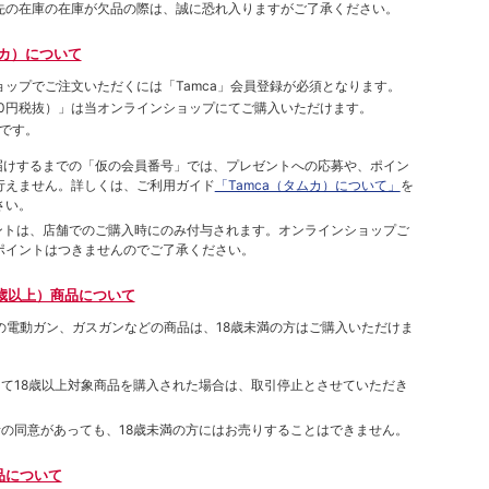
先の在庫の在庫が欠品の際は、誠に恐れ入りますがご了承ください。
ムカ）について
ョップでご注⽂いただくには「Tamca」会員登録が必須となります。
00円税抜）
」は当オンラインショップにてご購⼊いただけます。
です。
をお届けするまでの「仮の会員番号」では、プレゼントへの応募や、ポイン
⾏えません。詳しくは、ご利⽤ガイド
「Tamca（タムカ）について」
を
さい。
ポイントは、店舗でのご購⼊時にのみ付与されます。オンラインショップご
ポイントはつきませんのでご了承ください。
歳以上）商品について
象の電動ガン、ガスガンなどの商品は、18歳未満の方はご購入いただけま
して18歳以上対象商品を購入された場合は、取引停止とさせていただき
者の同意があっても、18歳未満の方にはお売りすることはできません。
品について