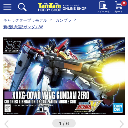
0
マイページ
カート
キャラクタープラモデル
ガンプラ
新機動戦記ガンダムW
1
/
6