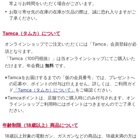
常よりお時間をいただく場合がございます。
お取り寄せ先の在庫の在庫が欠品の際は、誠に恐れ入りますがご
了承ください。
Tamca（タムカ）について
オンラインショップでご注⽂いただくには「Tamca」会員登録が必
須となります。
「Tamca
（100円税抜）
」は当オンラインショップにてご購⼊いた
だけます。
年会費は
無料
です。
※Tamcaをお届けするまでの「仮の会員番号」では、プレゼントへ
の応募や、ポイントの付与は⾏えません。詳しくは、ご利⽤ガイ
ド
「Tamca（タムカ）について」
をご確認ください。
※Tamcaポイントは、店舗でのご購⼊時にのみ付与されます。オン
ラインショップご利用時にはポイントはつきませんのでご了承く
ださい。
年齢制限（18歳以上）商品について
18歳以上対象の電動ガン、ガスガンなどの商品は、18歳未満の方は