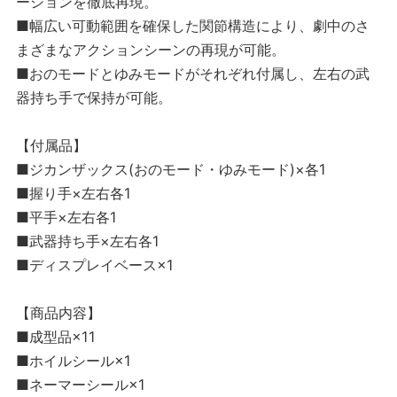
ーションを徹底再現。
■幅広い可動範囲を確保した関節構造により、劇中のさ
まざまなアクションシーンの再現が可能。
■おのモードとゆみモードがそれぞれ付属し、左右の武
器持ち手で保持が可能。
【付属品】
■ジカンザックス(おのモード・ゆみモード)×各1
■握り手×左右各1
■平手×左右各1
■武器持ち手×左右各1
■ディスプレイベース×1
【商品内容】
■成型品×11
■ホイルシール×1
■ネーマーシール×1