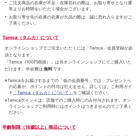
ご注文商品の在庫が不足・在庫切れの際は、お取り寄せとなり通
常よりお時間をいただく場合がございます。
お取り寄せ先の在庫の在庫が欠品の際は、誠に恐れ入りますがご
了承ください。
Tamca（タムカ）について
オンラインショップでご注⽂いただくには「Tamca」会員登録が必
須となります。
「Tamca
（100円税抜）
」は当オンラインショップにてご購⼊いた
だけます。
年会費は
無料
です。
※Tamcaをお届けするまでの「仮の会員番号」では、プレゼントへ
の応募や、ポイントの付与は⾏えません。詳しくは、ご利⽤ガイ
ド
「Tamca（タムカ）について」
をご確認ください。
※Tamcaポイントは、店舗でのご購⼊時にのみ付与されます。オン
ラインショップご利用時にはポイントはつきませんのでご了承く
ださい。
年齢制限（18歳以上）商品について