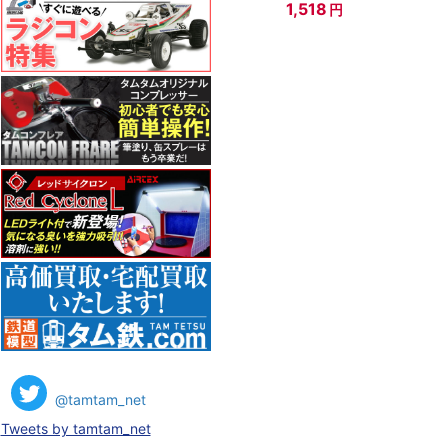
1,518
円
@tamtam_net
Tweets by tamtam_net