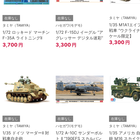
タミヤ（TAMIYA）
在庫なし
在庫なし
1/35 M1A1エ
タミヤ（TAMIYA）
ハセガワ(モデモ)
戦車 “ウクライ
1/72 ロッキード マーチン
1/72 F-15DJ イーグル “ア
ケール限定】
F-35A ライトニングII
グレッサー デジタル迷彩”
3,300
円
3,700
3,300
円
円
在庫なし
在庫なし
在庫なし
タミヤ（TAMIYA）
ハセガワ(モデモ)
タミヤ（TAMIYA）
1/35 ドイツ マーダーII 対
1/72 A-10C サンダーボル
1/35 アメリカ
戦車自走砲
ト II “190EFS スカルバン
銃 M16 スカイ