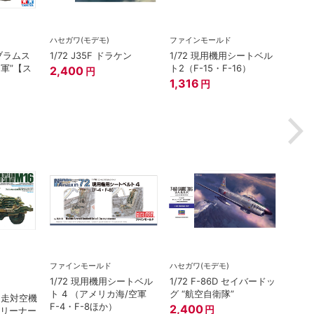
ハセガワ(モデモ)
ファインモールド
在庫
イブラムス
1/72 J35F ドラケン
1/72 現用機用シートベル
プラッ
ナ軍”【ス
ト2（F-15・F-16）
2,400
円
1/14
1,316
円
ト 
器学校
ット
2,7
ファインモールド
ハセガワ(モデモ)
在庫
1/72 現用機用シートベル
1/72 F-86D セイバードッ
タミヤ（
ト 4 （アメリカ海/空軍
グ “航空自衛隊”
 自走対空機
1/3
F-4・F-8ほか）
2,400
円
クリーナー
（初