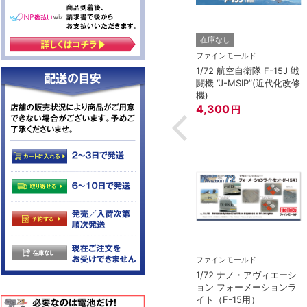
在庫なし
MIYA）
ファインモールド
陸上自衛隊 オートバ
1/72 航空自衛隊 F-15J 戦
ット
闘機 “J-MSIP”(近代化改修
機)
4,300
円
ファインモールド
1/72 ナノ・アヴィエーシ
ョン フォーメーションラ
イト（F-15用）