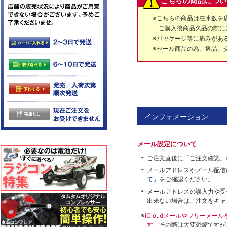
こちらの商品につい
※こちらの商品は在庫数を
ご購入後商品欠品の際に
※パッケージ等に痛みがあ
※セール商品の為、返品、
インフォメーション
メール設定について
ご注文直後に「ご注文確認」
メールアドレスやメール配信
て」
をご確認ください。
メールアドレスの誤入力や受
出来ない場合は、注文をキャ
※
iCloudメールやフリーメ
す。
その際は大変恐縮ですが