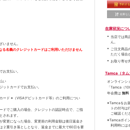
予約す
在庫な
在庫状況につ
当店では商
ん。
ざいません。
ご注文商品
なる名義のクレジットカードはご利用いただけません
ただく場合
お取り寄せ
でお支払い。
Tamca（タ
払い
オンラインシ
ジットカードでお支払い。
「Tamca
（1
年会費は
無料
トカード
※（VISAデビットカード等）
のご利用につい
※Tamca
トの付与は
ードでご購入の場合、クレジットの認証時点で、ご指
ご確認くだ
とされます。
※Tamca
が変更になった場合、変更前の利用金額は後日返金さ
利用時には
は２重引き落としとなり、返金までに最大で60日を要