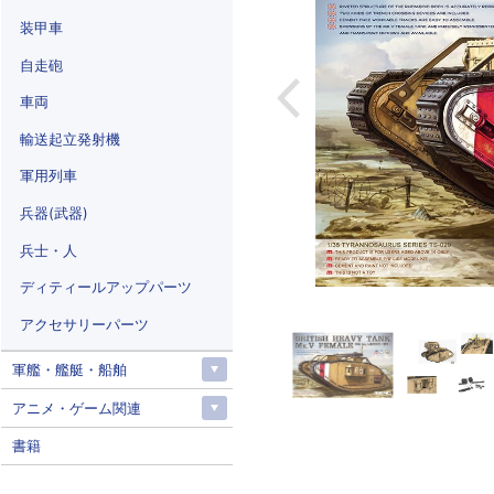
装甲車
自走砲
車両
輸送起立発射機
軍用列車
兵器(武器)
兵士・人
ディティールアップパーツ
アクセサリーパーツ
軍艦・艦艇・船舶
アニメ・ゲーム関連
書籍