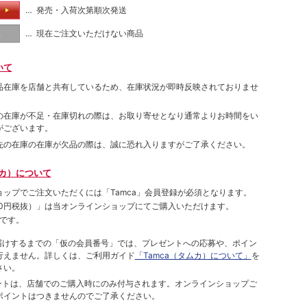
… 発売・入荷次第順次発送
る
… 現在ご注文いただけない商品
し
いて
品在庫を店舗と共有しているため、在庫状況が即時反映されておりませ
の在庫が不足・在庫切れの際は、お取り寄せとなり通常よりお時間をい
がございます。
先の在庫の在庫が欠品の際は、誠に恐れ入りますがご了承ください。
ムカ）について
ョップでご注⽂いただくには「Tamca」会員登録が必須となります。
00円税抜）
」は当オンラインショップにてご購⼊いただけます。
です。
をお届けするまでの「仮の会員番号」では、プレゼントへの応募や、ポイン
⾏えません。詳しくは、ご利⽤ガイド
「Tamca（タムカ）について」
を
さい。
ポイントは、店舗でのご購⼊時にのみ付与されます。オンラインショップご
ポイントはつきませんのでご了承ください。