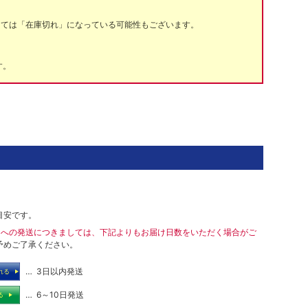
っては「在庫切れ」になっている可能性もございます。
す。
目安です。
島への発送につきましては、下記よりもお届け日数をいただく場合がご
予めご了承ください。
… 3日以内発送
れる
… 6～10日発送
る