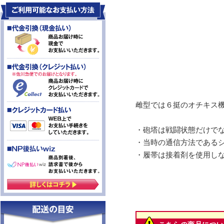
雌型では６挺のオチキス
・砲塔は戦闘状態だけで
・当時の通信方法である
・履帯は接着剤を使用し