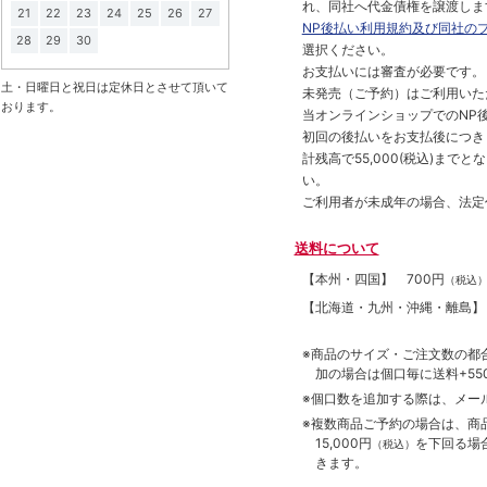
れ、同社へ代金債権を譲渡しま
21
22
23
24
25
26
27
NP後払い利用規約及び同社の
28
29
30
選択ください。
お支払いには審査が必要です。
土・日曜日と祝日は定休日とさせて頂いて
未発売（ご予約）はご利用いた
おります。
当オンラインショップでのNP後
初回の後払いをお支払後につき
計残高で55,000(税込)ま
い。
ご利用者が未成年の場合、法定
送料について
【本州・四国】
700円
（税込
【北海道・九州・沖縄・離島
※商品のサイズ・ご注文数の都
加の場合は個口毎に送料+550
※個口数を追加する際は、メー
※複数商品ご予約の場合は、商品合
15,000円
を下回る場
（税込）
きます。