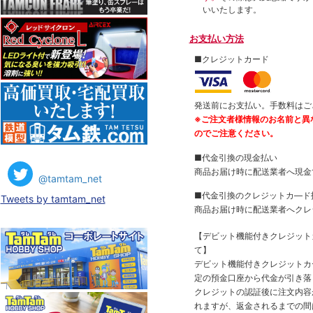
いいたします。
お支払い方法
■クレジットカード
発送前にお支払い。手数料はご
※ご注文者様情報のお名前と異
のでご注意ください。
■代金引換の現金払い
商品お届け時に配送業者へ現金
@tamtam_net
■代金引換のクレジットカ―ド
Tweets by tamtam_net
商品お届け時に配送業者へクレ
【デビット機能付きクレジッ
て】
デビット機能付きクレジットカ
定の預金口座から代金が引き落
クレジットの認証後に注文内容
れますが、返金されるまでの間