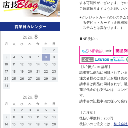
する可能性がございます。その
ご遠慮頂きますようお願いいた
※クレジットカードのシステム
るデビットカード（金融機関で
営業日カレンダー
ステムとは異なります。）
8
2026.
■NP後払い
月
火
水
木
金
土
日
1
2
3
4
5
6
7
8
9
10
11
12
13
14
15
16
【NP後払いの詳細】
17
18
19
20
21
22
23
請求書は商品に同封されていま
注文者様のご住所とお届け先の
24
25
26
27
28
29
30
請求書は商品に同封されず、購
31
商品代金のお支払いは「コンビニ
す。
9
2026.
請求書の記載事項に従って発行
月
火
水
木
金
土
日
1
2
3
4
5
6
【ご注意】
7
8
9
10
11
12
13
後払い手数料：250円
後払いのご注文には、
株式会社
14
15
16
17
18
19
20