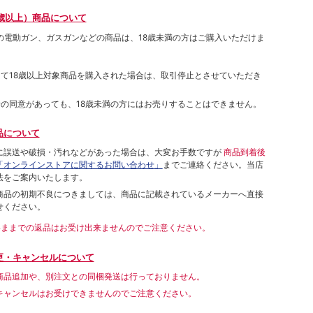
歳以上）商品について
象の電動ガン、ガスガンなどの商品は、18歳未満の方はご購入いただけま
して18歳以上対象商品を購入された場合は、取引停止とさせていただき
者の同意があっても、18歳未満の方にはお売りすることはできません。
品について
に誤送や破損・汚れなどがあった場合は、大変お手数ですが
商品到着後
「オンラインストアに関するお問い合わせ」
までご連絡ください。当店
法をご案内いたします。
商品の初期不良につきましては、商品に記載されているメーカーへ直接
せください。
いままでの返品はお受け出来ませんのでご注意ください。
更・キャンセルについて
商品追加や、別注文との同梱発送は行っておりません。
キャンセルはお受けできませんのでご注意ください。