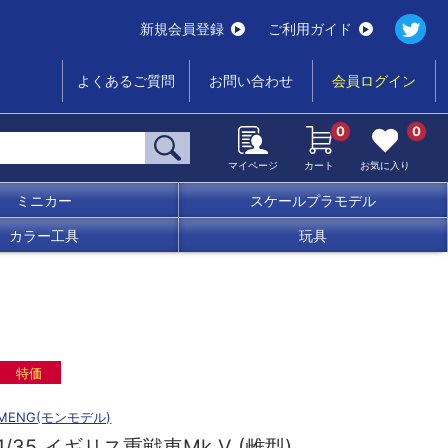
新規会員登録
ご利用ガイド
よくあるご質問
お問い合わせ
会員ログイン
0
0
マイページ
カート
お気に入り
ミニカー
スケールプラモデル
カラー工具
玩具
特価
MENG(モンモデル)
1/35 イギリス重戦車Mk.V (雌型)