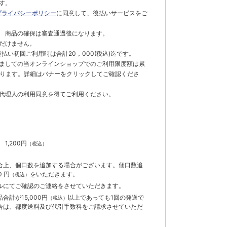
す。
プライバシーポリシー
に同意して、後払いサービスをご
 商品の確保は審査通過後になります。
だけません。
払い初回ご利用時は合計20，000(税込)迄です。
ましての当オンラインショップでのご利用限度額は累
でとなります。詳細はバナーをクリックしてご確認くださ
代理人の利用同意を得てご利用ください。
）
】
1,200円
（税込）
合上、個口数を追加する場合がございます。個口数追
 円
をいただきます。
（税込）
ルにてご確認のご連絡をさせていただきます。
計が15,000円
以上であっても1回の発送で
（税込）
合は、都度送料及び代引手数料をご請求させていただ