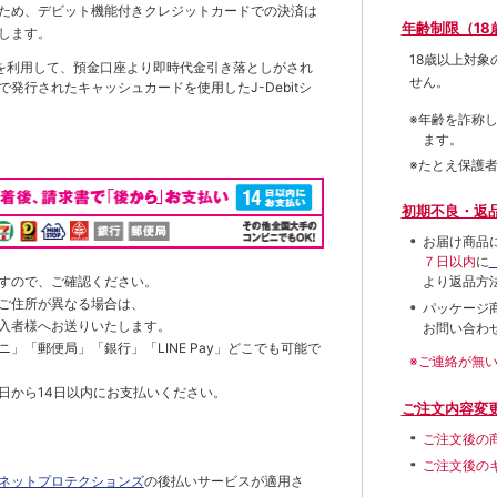
ため、デビット機能付きクレジットカードでの決済は
年齢制限（18
します。
18歳以上対
を利用して、預金口座より即時代金引き落としがされ
せん。
発行されたキャッシュカードを使用したJ-Debitシ
※年齢を詐称
ます。
※たとえ保護
初期不良・返
お届け商品
７日以内
に
すので、ご確認ください。
より返品方
ご住所が異なる場合は、
パッケージ
入者様へお送りいたします。
お問い合わ
」「郵便局」「銀行」「LINE Pay」どこでも可能で
※ご連絡が無
日から14日以内にお支払いください。
ご注文内容変
ご注文後の
ご注文後の
ネットプロテクションズ
の後払いサービスが適用さ