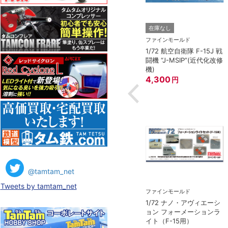
在庫なし
MIYA）
ファインモールド
陸上自衛隊 オートバ
1/72 航空自衛隊 F-15J 戦
ット
闘機 “J-MSIP”(近代化改修
機)
4,300
円
@tamtam_net
Tweets by tamtam_net
ファインモールド
1/72 ナノ・アヴィエーシ
ョン フォーメーションラ
イト（F-15用）