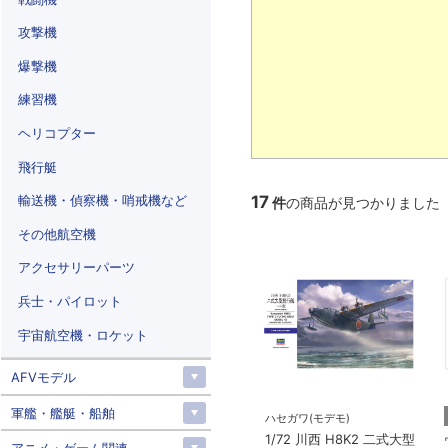
攻撃機
爆撃機
練習機
ヘリコプター
飛行艇
輸送機・偵察機・哨戒機など
17
件
の商品が見つかりました
その他航空機
アクセサリーパーツ
兵士・パイロット
宇宙航空機・ロケット
AFVモデル
軍艦・艦艇・船舶
ハセガワ(モデモ)
1/72 川西 H8K2 二式大型