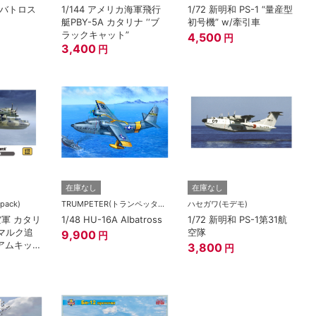
アルバトロス
1/144 アメリカ海軍飛行
1/72 新明和 PS-1 “量産型
艇PBY-5A カタリナ ‘‘ブ
初号機” w/牽引車
ラックキャット”
4,500
円
3,400
円
在庫なし
在庫なし
ack)
TRUMPETER(トランペッター)
ハセガワ(モデモ)
空軍 カタリ
1/48 HU-16A Albatross
1/72 新明和 PS-1第31航
スマルク追
空隊
9,900
円
アムキッ
3,800
円