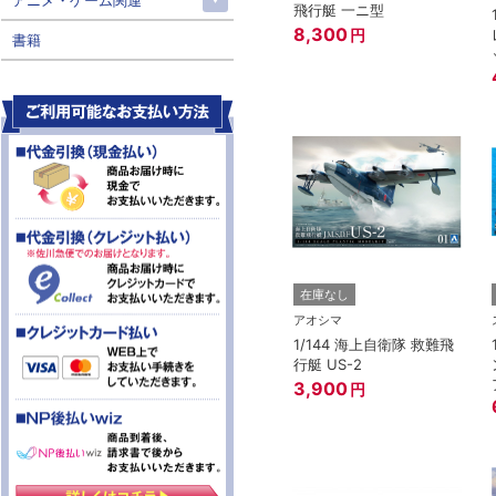
アニメ・ゲーム関連
飛行艇 一ニ型
8,300
円
書籍
在庫なし
アオシマ
1/144 海上自衛隊 救難飛
行艇 US-2
3,900
円