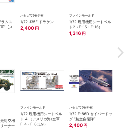
ハセガワ(モデモ)
ファインモールド
在庫
イブラムス
1/72 J35F ドラケン
1/72 現用機用シートベル
プラッ
ナ軍”【ス
ト2（F-15・F-16）
2,400
円
1/14
1,316
円
ト 
器学校
ット
2,7
ファインモールド
ハセガワ(モデモ)
在庫
1/72 現用機用シートベル
1/72 F-86D セイバードッ
タミヤ（
ト 4 （アメリカ海/空軍
グ “航空自衛隊”
 自走対空機
1/3
F-4・F-8ほか）
2,400
円
クリーナー
（初