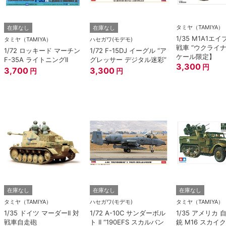
タミヤ（TAMIYA）
在庫なし
在庫なし
1/35 M1A1エ
タミヤ（TAMIYA）
ハセガワ(モデモ)
戦車 “ウクライ
1/72 ロッキード マーチン
1/72 F-15DJ イーグル “ア
ケール限定】
F-35A ライトニングII
グレッサー デジタル迷彩”
3,300
円
3,700
3,300
円
円
在庫なし
在庫なし
在庫なし
タミヤ（TAMIYA）
ハセガワ(モデモ)
タミヤ（TAMIYA）
1/35 ドイツ マーダーII 対
1/72 A-10C サンダーボル
1/35 アメリカ
戦車自走砲
ト II “190EFS スカルバン
銃 M16 スカイ