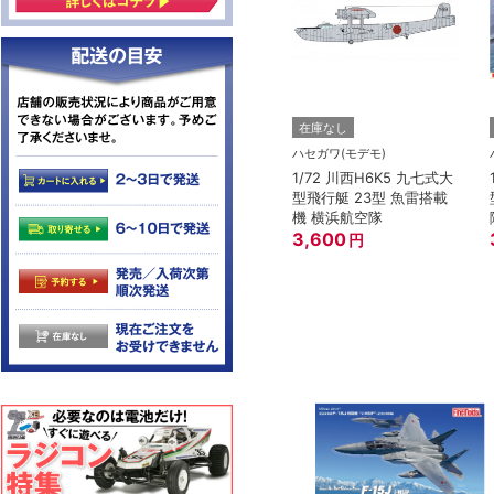
在庫なし
ハセガワ(モデモ)
1/72 川西H6K5 九七式大
型飛行艇 23型 魚雷搭載
機 横浜航空隊
3,600
円