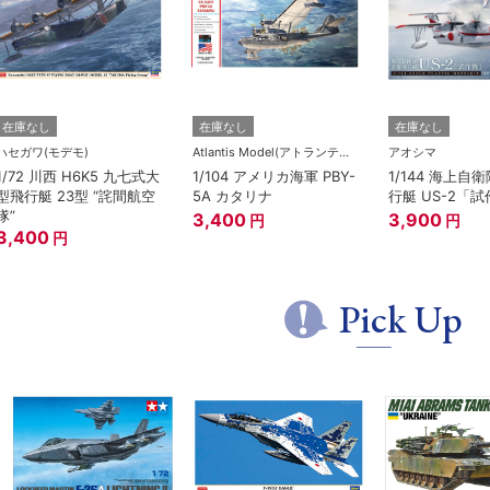
在庫なし
在庫なし
在庫なし
ハセガワ(モデモ)
Atlantis Model(アトランティス)
アオシマ
1/72 川西 H6K5 九七式大
1/104 アメリカ海軍 PBY-
1/144 海上自
型飛行艇 23型 “詫間航空
5A カタリナ
行艇 US-2「
隊”
3,400
3,900
円
円
3,400
円
Pick Up