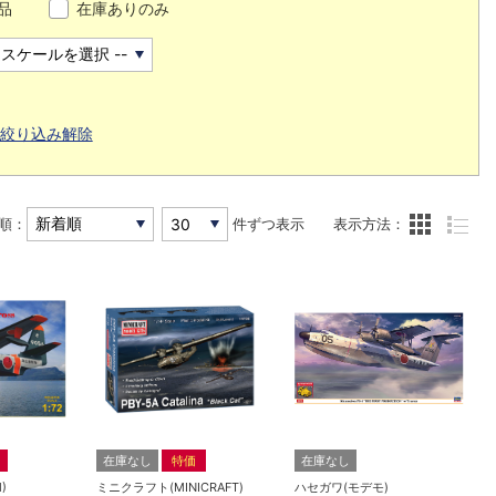
品
在庫ありのみ
絞り込み解除
順：
件ずつ表示
表示方法：
在庫なし
特価
在庫なし
)
ミニクラフト(MINICRAFT)
ハセガワ(モデモ)