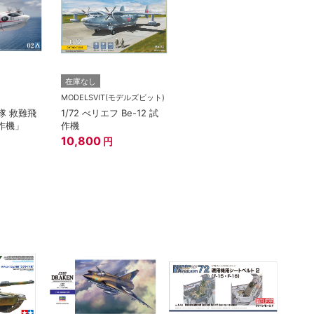
在庫なし
MODELSVIT(モデルズビット)
衛隊 救難飛
1/72 べリエフ Be-12 試
試作機」
作機
10,800
円