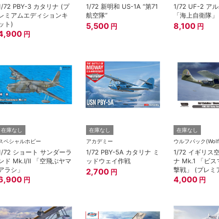
1/72 PBY-3 カタリナ (プ
1/72 新明和 US-1A “第71
1/72 UF-2 
レミアムエディションキ
航空隊”
「海上自衛隊」
ット)
5,500
8,100
円
円
4,900
円
在庫なし
在庫なし
在庫なし
スペシャルホビー
アカデミー
ウルフパック(Wolfp
1/72 ショート サンダーラ
1/72 PBY-5A カタリナ ミ
1/72 イギリス
ンド Mk.Ⅰ/Ⅱ 「空飛ぶヤマ
ッドウェイ作戦
ナ Mk.1 「ビ
アラシ」
撃戦」 (プレミ
2,700
円
6,900
ト)
4,000
円
円