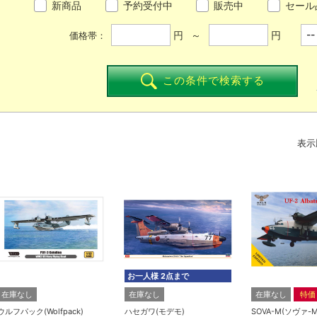
新商品
予約受付中
販売中
セール
円 ～
円
価格帯：
この条件で検索する
表示
お一人様 2点まで
在庫なし
在庫なし
在庫なし
特価
ウルフパック(Wolfpack)
ハセガワ(モデモ)
SOVA-M(ソヴァ-M