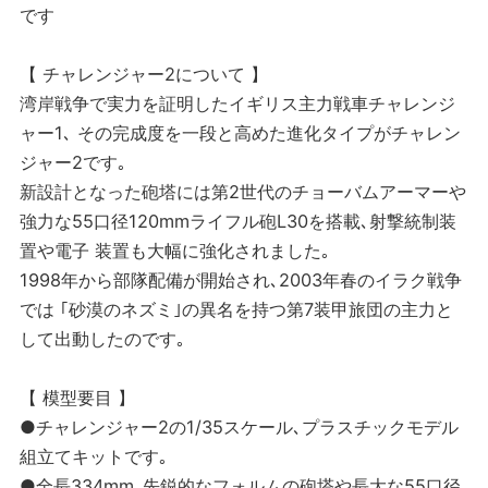
です
【 チャレンジャー2について 】
湾岸戦争で実力を証明したイギリス主力戦車チャレンジ
ャー1､ その完成度を一段と高めた進化タイプがチャレン
ジャー2です｡
新設計となった砲塔には第2世代のチョーバムアーマーや
強力な55口径120mmライフル砲L30を搭載､射撃統制装
置や電子 装置も大幅に強化されました｡
1998年から部隊配備が開始され､2003年春のイラク戦争
では ｢砂漠のネズミ｣の異名を持つ第7装甲旅団の主力と
して出動したのです｡
【 模型要目 】
●チャレンジャー2の1/35スケール､プラスチックモデル
組立てキットです｡
●全長334mm､先鋭的なフォルムの砲塔や長大な55口径