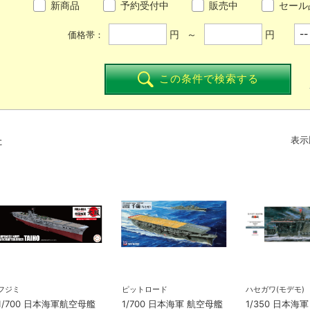
新商品
予約受付中
販売中
セール
円 ～
円
価格帯：
この条件で検索する
た
表示
フジミ
ピットロード
ハセガワ(モデモ)
1/700 日本海軍航空母艦
1/700 日本海軍 航空母艦
1/350 日本海