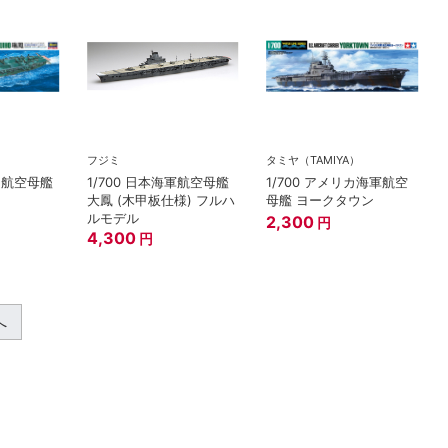
フジミ
タミヤ（TAMIYA）
軍 航空母艦
1/700 日本海軍航空母艦
1/700 アメリカ海軍航空
大鳳 (木甲板仕様) フルハ
母艦 ヨークタウン
ルモデル
2,300
円
4,300
円
へ