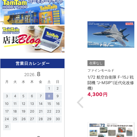
営業日カレンダー
在庫なし
MIYA）
ファインモールド
8
2026.
陸上自衛隊 オートバ
1/72 航空自衛隊 F-15J 戦
月
火
水
木
金
土
日
ット
闘機 “J-MSIP”(近代化改修
機)
1
2
4,300
円
3
4
5
6
7
8
9
10
11
12
13
14
15
16
17
18
19
20
21
22
23
24
25
26
27
28
29
30
31