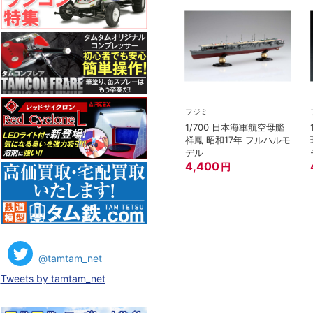
フジミ
1/700 日本海軍航空母艦
祥鳳 昭和17年 フルハルモ
デル
4,400
円
@tamtam_net
Tweets by tamtam_net