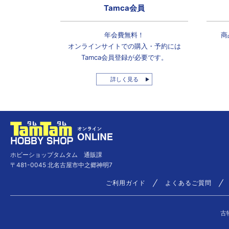
Tamca会員
年会費無料！
商
オンラインサイトでの
購入・予約には
Tamca会員登録
が必要です。
詳しく見る
ホビーショップタムタム 通販課
〒481-0045 北名古屋市中之郷神明7
ご利用ガイド
よくあるご質問
古