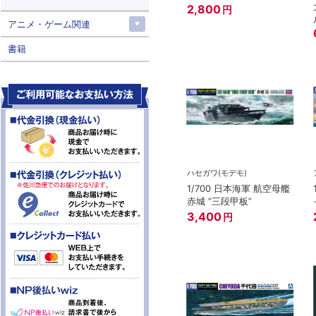
2,800
円
アニメ・ゲーム関連
書籍
ハセガワ(モデモ)
1/700 日本海軍 航空母艦
赤城 “三段甲板”
3,400
円