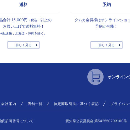
送料
予約
品合計 15,000円
以上の
タムカ会員様は
オンラインショ
（税込）
お買い上げで
送料無料！
予約が可能！
※配送先：北海道・沖縄を除く。
詳しく見る
詳しく見る
オンライン
会社案内
店舗一覧
特定商取引法に基づく表記
プライバシ
物商許可番号について
愛知県公安委員会 第542550703100号