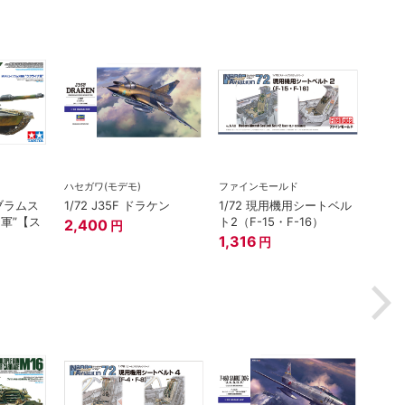
ハセガワ(モデモ)
ファインモールド
在庫
イブラムス
1/72 J35F ドラケン
1/72 現用機用シートベル
プラッ
ナ軍”【ス
ト2（F-15・F-16）
2,400
円
1/14
1,316
円
ト 
器学校
ット
2,7