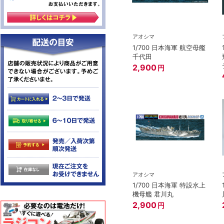
アオシマ
1/700 日本海軍 航空母艦
千代田
2,900
円
アオシマ
1/700 日本海軍 特設水上
機母艦 君川丸
2,900
円