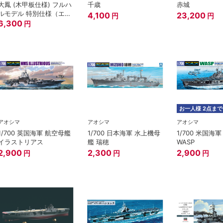
大鳳 (木甲板仕様) フルハ
千歳
赤城
ルモデル 特別仕様（エッ
4,100
23,200
円
円
チングパーツ付き）
6,300
円
お一人様 2点まで
アオシマ
アオシマ
アオシマ
1/700 英国海軍 航空母艦
1/700 日本海軍 水上機母
1/700 米国海
イラストリアス
艦 瑞穂
WASP
2,900
2,300
2,900
円
円
円