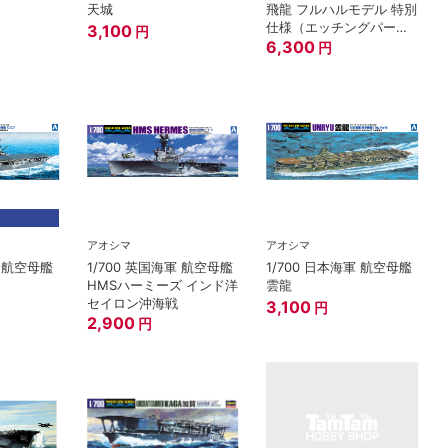
天城
飛龍 フルハルモデル 特別
仕様（エッチングパーツ
3,100
円
付き）
6,300
円
アオシマ
アオシマ
軍 航空母艦
1/700 英国海軍 航空母艦
1/700 日本海軍 航空母艦
HMSハーミーズ インド洋
雲龍
セイロン沖海戦
3,100
円
2,900
円