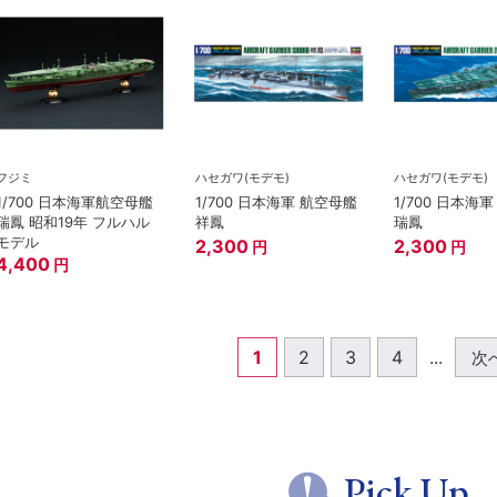
フジミ
ハセガワ(モデモ)
ハセガワ(モデモ)
1/700 日本海軍航空母艦
1/700 日本海軍 航空母艦
1/700 日本海
瑞鳳 昭和19年 フルハル
祥鳳
瑞鳳
モデル
2,300
2,300
円
円
4,400
円
1
2
3
4
...
次
Pick Up