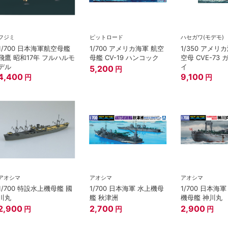
フジミ
ピットロード
ハセガワ(モデモ)
1/700 日本海軍航空母艦
1/700 アメリカ海軍 航空
1/350 アメリ
飛鷹 昭和17年 フルハルモ
母艦 CV-19 ハンコック
空母 CVE-73
デル
イ
5,200
円
4,400
9,100
円
円
アオシマ
アオシマ
アオシマ
1/700 特設水上機母艦 國
1/700 日本海軍 水上機母
1/700 日本海
川丸
艦 秋津洲
機母艦 神川丸
2,900
2,700
2,900
円
円
円