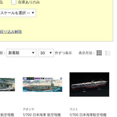
品
在庫ありのみ
絞り込み解除
順：
件ずつ表示
表示方法：
アオシマ
フジミ
軍 航空母艦
1/700 日本海軍 航空母艦
1/700 日本海軍航空母艦