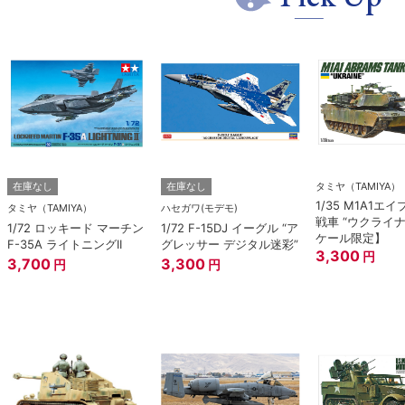
タミヤ（TAMIYA）
在庫なし
在庫なし
1/35 M1A1エ
タミヤ（TAMIYA）
ハセガワ(モデモ)
戦車 “ウクライ
1/72 ロッキード マーチン
1/72 F-15DJ イーグル “ア
ケール限定】
F-35A ライトニングII
グレッサー デジタル迷彩”
3,300
円
3,700
3,300
円
円