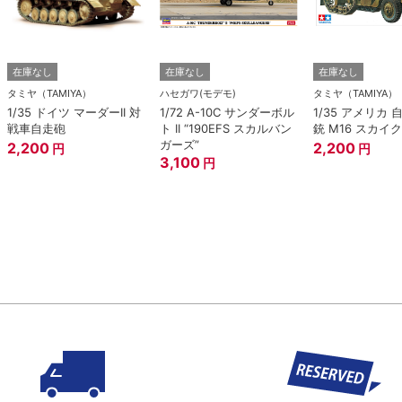
在庫なし
在庫なし
在庫なし
タミヤ（TAMIYA）
ハセガワ(モデモ)
タミヤ（TAMIYA）
1/35 ドイツ マーダーII 対
1/72 A-10C サンダーボル
1/35 アメリカ
戦車自走砲
ト II “190EFS スカルバン
銃 M16 スカイ
ガーズ”
2,200
2,200
円
円
3,100
円