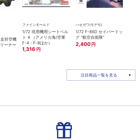
ファインモールド
ハセガワ(モデモ)
在庫
1/72 現用機用シートベル
1/72 F-86D セイバードッ
タミヤ（
ト 4 （アメリカ海/空軍
グ “航空自衛隊”
 自走対空機
1/3
F-4・F-8ほか）
2,400
円
クリーナー
（初
1,316
円
3,7
注目商品一覧を見る