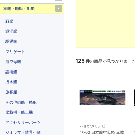
軍艦・艦艇・船舶
戦艦
巡洋艦
駆逐艦
フリゲート
125
件
の商品が見つかりまし
航空母艦
護衛艦
潜水艦
旅客船
その他戦艦・艦船
艦載機・艦上機
アクセサリーパーツ
ハセガワ(モデモ)
ジオラマ・情景小物
1/700 日本航空母艦 赤城