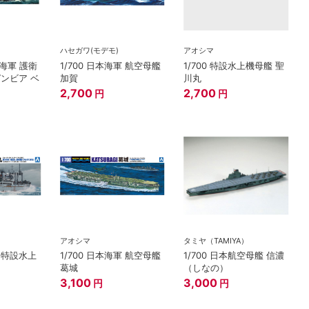
ハセガワ(モデモ)
アオシマ
カ海軍 護衛
1/700 日本海軍 航空母艦
1/700 特設水上機母艦 聖
 ガンビア ベ
加賀
川丸
2,700
2,700
円
円
アオシマ
タミヤ（TAMIYA）
軍 特設水上
1/700 日本海軍 航空母艦
1/700 日本航空母艦 信濃
葛城
（しなの）
3,100
3,000
円
円