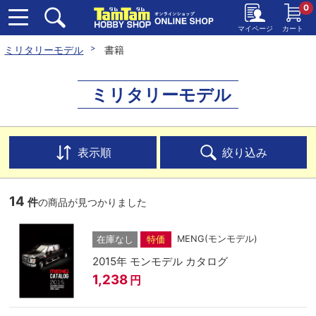
0
マイページ
カート
ミリタリーモデル
書籍
ミリタリーモデル
表示順
絞り込み
14
件
の商品が見つかりました
MENG(モンモデル)
在庫なし
特価
2015年 モンモデル カタログ
1,238
円