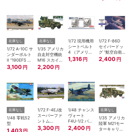
1/72 現用機用
1/72 F-86D
在庫なし
在庫なし
シートベルト
セイバードッ
1/72 A-10C サ
1/35 アメリカ
4 （アメリカ
グ “航空自衛
ンダーボルト
自走対空機銃
海/空軍 F-4・
隊”
1,316
2,400
円
円
II “190EFS ス
M16 スカイク
F-8ほか）
カルバンガー
リーナー
3,100
2,200
円
円
ズ”
1/72 F-4EJ改
1/48 チャンス
在庫なし
在庫なし
スーパーファ
ヴォート
1/48 零戦52
1/35 アメリカ
ントム
F4U-1/2 バー
型
陸軍 M21モー
“306SQ 379
ドケージ コル
3,300
2,400
円
円
ターキャリヤ
1,403
円