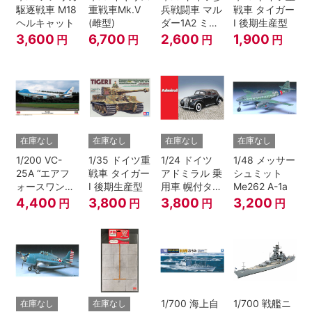
駆逐戦車 M18
重戦車Mk.V
兵戦闘車 マル
戦車 タイガー
ヘルキャット
(雌型)
ダー1A2 ミラ
I 後期生産型
ン
3,600
6,700
2,600
1,900
円
円
円
円
在庫なし
在庫なし
在庫なし
在庫なし
1/200 VC-
1/35 ドイツ重
1/24 ドイツ
1/48 メッサー
25A “エアフ
戦車 タイガー
アドミラル 乗
シュミット
ォースワン
I 後期生産型
用車 幌付タイ
Me262 A-1a
2022”
プ
4,400
3,800
3,800
3,200
円
円
円
円
1/700 海上自
1/700 戦艦ニ
在庫なし
在庫なし