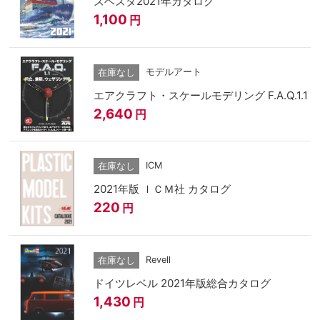
ズベズダ2021年カタログ
1,100
円
モデルアート
在庫なし
エアクラフト・スケールモデリング F.A.Q.1.1
2,640
円
ICM
在庫なし
2021年版 ＩＣＭ社 カタログ
220
円
Revell
在庫なし
ドイツレベル 2021年版総合カタログ
1,430
円