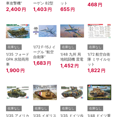
車攻撃機”
ーゲン 82型
ット
468
円
2,400
1,403
655
円
円
円
1/72 F-15J イ
在庫なし
在庫なし
在庫なし
ーグル “航空
1/35 フォード
1/48 九州 局
1/72 航空自衛
自衛隊”
GPA 水陸両用
地戦闘機 震電
隊 ミサイルセ
1,683
円
車
ット
1,452
円
1,900
1,822
円
円
在庫なし
在庫なし
在庫なし
在庫なし
1/35 アメリカ
1/35 イギリス
1/35 ドイツ歩
1/48 ドイツ重