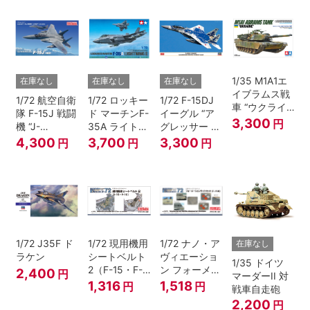
1/35 M1A1エ
在庫なし
在庫なし
在庫なし
イブラムス戦
1/72 航空自衛
1/72 ロッキー
1/72 F-15DJ
車 “ウクライ
隊 F-15J 戦闘
ド マーチンF-
イーグル “ア
ナ軍”【スケー
3,300
円
機 “J-
35A ライトニ
グレッサー デ
ル限定】
MSIP”(近代化
ングII
ジタル迷彩”
4,300
3,700
3,300
円
円
円
改修機)
1/72 J35F ド
1/72 現用機用
1/72 ナノ・ア
在庫なし
ラケン
シートベルト
ヴィエーショ
1/35 ドイツ
2（F-15・F-
ン フォーメー
2,400
円
マーダーII 対
16）
ションライト
1,316
1,518
円
円
戦車自走砲
（F-15用）
2,200
円