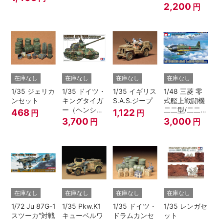
号機”
セア
ー
2,200
円
在庫なし
在庫なし
在庫なし
在庫なし
1/35 ジェリカ
1/35 ドイツ・
1/35 イギリス
1/48 三菱 零
ンセット
キングタイガ
S.A.S.ジープ
式艦上戦闘機
ー（ヘンシェ
二二型/二二型
468
1,122
円
円
ル砲塔）
甲
3,700
3,000
円
円
在庫なし
在庫なし
在庫なし
在庫なし
1/72 Ju 87G-1
1/35 Pkw.K1
1/35 ドイツ・
1/35 レンガセ
スツーカ“対戦
キューベルワ
ドラムカンセ
ット