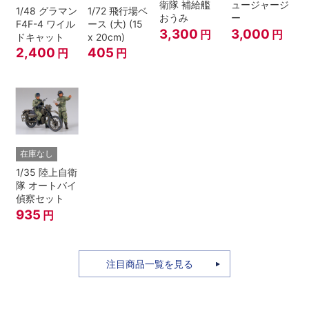
衛隊 補給艦
ュージャージ
1/48 グラマン
1/72 飛行場ベ
おうみ
ー
F4F-4 ワイル
ース (大) (15
3,300
3,000
円
円
ドキャット
x 20cm)
2,400
405
円
円
在庫なし
1/35 陸上自衛
隊 オートバイ
偵察セット
935
円
注目商品一覧を見る