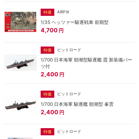
AIRFIX
特価
1/35 ヘッツァー駆逐戦車 前期型
4,700
円
ピットロード
特価
1/700 日本海軍 朝潮型駆逐艦 霞 新装備パー
ツ付
2,400
円
ピットロード
特価
1/700 日本海軍 駆逐艦 朝潮型 峯雲
2,400
円
ピットロード
特価