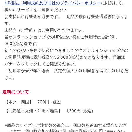
NP後払い利用規約及び同社のプライバシーポリシー
に同意して、
後払いサービスをご選択ください。
お支払いには審査が必要です。 商品の確保は審査通過後になりま
す。
未発売（ご予約）はご利用いただけません。
当オンラインショップでのNP後払い初回ご利用時は合計20，
000(税込)迄です。
初回の後払いをお支払後につきましての当オンラインショップでの
ご利用限度額は累計残高で55,000(税込)までとなります。詳細は
バナーをクリックしてご確認ください。
ご利用者が未成年の場合、法定代理人の利用同意を得てご利用くだ
さい。
送料について
【本州・四国】
700円
（税込）
【北海道・九州・沖縄・離島】
1,200円
（税込）
※商品のサイズ・ご注文数の都合上、個口数を追加する場合がござ
います。個口数追加の場合は個口毎に送料+550 円
をい
（税込）