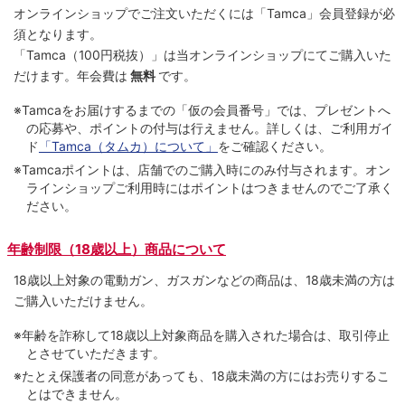
オンラインショップでご注⽂いただくには「Tamca」会員登録が必
須となります。
「Tamca
（100円税抜）
」は当オンラインショップにてご購⼊いた
だけます。
年会費は
無料
です。
※Tamcaをお届けするまでの「仮の会員番号」では、プレゼントへ
の応募や、ポイントの付与は⾏えません。詳しくは、ご利⽤ガイ
ド
「Tamca（タムカ）について」
をご確認ください。
※Tamcaポイントは、店舗でのご購⼊時にのみ付与されます。オン
ラインショップご利用時にはポイントはつきませんのでご了承く
ださい。
年齢制限（18歳以上）商品について
18歳以上対象の電動ガン、ガスガンなどの商品は、18歳未満の方は
ご購入いただけません。
※年齢を詐称して18歳以上対象商品を購入された場合は、取引停止
とさせていただきます。
※たとえ保護者の同意があっても、18歳未満の方にはお売りするこ
とはできません。