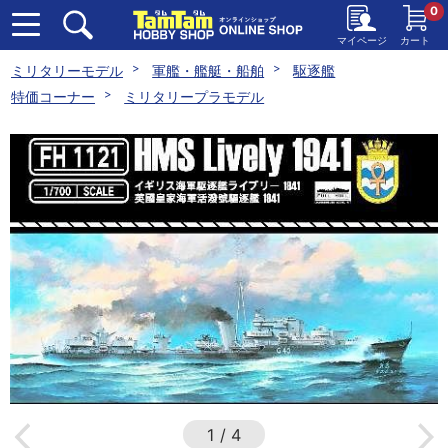
0
マイページ
カート
ミリタリーモデル
軍艦・艦艇・船舶
駆逐艦
特価コーナー
ミリタリープラモデル
1
/
4