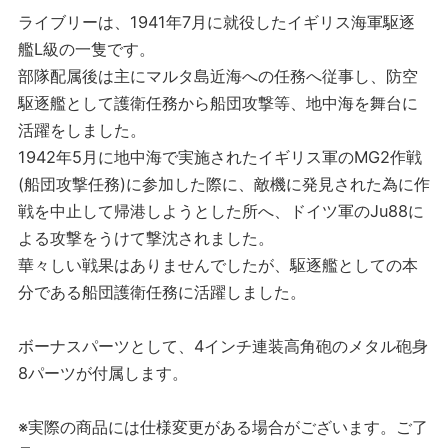
ライブリーは、1941年7月に就役したイギリス海軍駆逐
艦L級の一隻です。
部隊配属後は主にマルタ島近海への任務へ従事し、防空
駆逐艦として護衛任務から船団攻撃等、地中海を舞台に
活躍をしました。
1942年5月に地中海で実施されたイギリス軍のMG2作戦
(船団攻撃任務)に参加した際に、敵機に発見された為に作
戦を中止して帰港しようとした所へ、ドイツ軍のJu88に
よる攻撃をうけて撃沈されました。
華々しい戦果はありませんでしたが、駆逐艦としての本
分である船団護衛任務に活躍しました。
ボーナスパーツとして、4インチ連装高角砲のメタル砲身
8パーツが付属します。
※実際の商品には仕様変更がある場合がございます。ご了