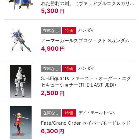
れた勝利の剣」（ヴァリアブルエクスカリバ
ー）
5,300
円
バンダイ
在庫なし
特価
アーマーガールズプロジェクト Sガンダム
4,900
円
バンダイ
在庫なし
特価
S.H.Figuarts ファースト・オーダー・エク
セキューショナー(THE LAST JEDI)
2,500
円
ディ・モールトベネ
在庫なし
特価
Fate/Grand Order セイバー/モードレッド
6,300
円