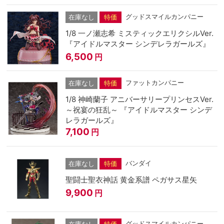
グッドスマイルカンパニー
在庫なし
特価
1/8 一ノ瀬志希 ミスティックエリクシルVer.
『アイドルマスター シンデレラガールズ』
6,500
円
ファットカンパニー
在庫なし
特価
1/8 神崎蘭子 アニバーサリープリンセスVer.
～祝宴の狂乱～ 『アイドルマスター シンデ
レラガールズ』
7,100
円
バンダイ
在庫なし
特価
聖闘士聖衣神話 黄金系譜 ペガサス星矢
9,900
円
グッドスマイルカンパニー