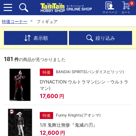
0
マイページ
カート
特価コーナー
フィギュア
表示順
絞り込み
181
件
の商品が見つかりました
BANDAI SPIRITS(バンダイスピリッツ)
特価
DYNACTION ウルトラマン(シン・ウルトラ
マン)
17,600
円
Funny Knights(アオシマ)
特価
1/8 鬼舞辻無惨『鬼滅の刃』
12,600
円