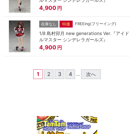
ルマスター シンデレラガールズ』
4,900
円
FREEing(フリーイング)
在庫なし
特価
1/8 島村卯月 new generations Ver.『アイド
ルマスター シンデレラガールズ』
4,900
円
1
2
3
4
次へ
...