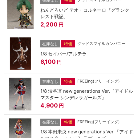
在庫なし
特価
ねんどろいど テオ・コルネーロ『グランク
レスト戦記』
2,200
円
グッドスマイルカンパニー
在庫なし
特価
1/8 セイバー/アルテラ
6,100
円
FREEing(フリーイング)
在庫なし
特価
1/8 渋谷凛 new generations Ver.『アイドル
マスター シンデレラガールズ』
4,900
円
FREEing(フリーイング)
在庫なし
特価
1/8 本田未央 new generations Ver.『アイド