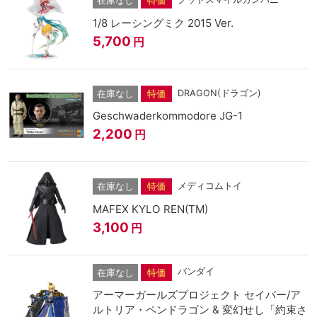
在庫なし
特価
1/8 レーシングミク 2015 Ver.
5,700
円
DRAGON(ドラゴン)
在庫なし
特価
Geschwaderkommodore JG-1
2,200
円
メディコムトイ
在庫なし
特価
MAFEX KYLO REN(TM)
3,100
円
バンダイ
在庫なし
特価
アーマーガールズプロジェクト セイバー/ア
ルトリア・ペンドラゴン & 変幻せし「約束さ