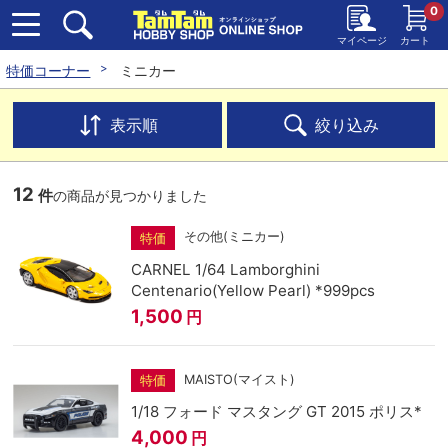
0
マイページ
カート
特価コーナー
ミニカー
表示順
絞り込み
12
件
の商品が見つかりました
その他(ミニカー)
特価
CARNEL 1/64 Lamborghini
Centenario(Yellow Pearl) *999pcs
1,500
円
MAISTO(マイスト)
特価
1/18 フォード マスタング GT 2015 ポリス*
4,000
円