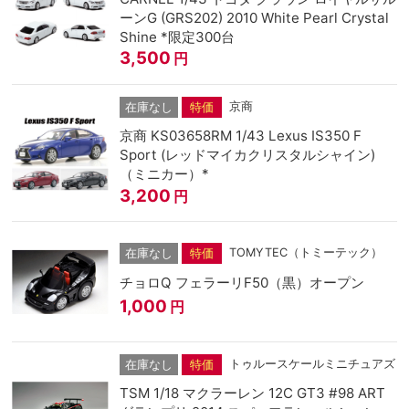
ーンG (GRS202) 2010 White Pearl Crystal
Shine *限定300台
3,500
円
京商
在庫なし
特価
京商 KS03658RM 1/43 Lexus IS350 F
Sport (レッドマイカクリスタルシャイン)
（ミニカー）*
3,200
円
TOMYTEC（トミーテック）
在庫なし
特価
チョロQ フェラーリF50（黒）オープン
1,000
円
トゥルースケールミニチュアズ
在庫なし
特価
TSM 1/18 マクラーレン 12C GT3 #98 ART