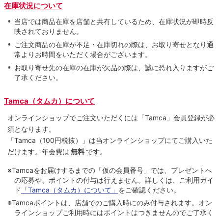
在庫状況について
当店では商品在庫を店舗と共有しているため、在庫状況が即時反
映されておりません。
ご注文商品の在庫が不足・在庫切れの際は、お取り寄せとなり通
常よりお時間をいただく場合がございます。
お取り寄せ先の在庫の在庫が欠品の際は、誠に恐れ入りますがご
了承ください。
Tamca（タムカ）について
オンラインショップでご注⽂いただくには「Tamca」会員登録が必
須となります。
「Tamca
（100円税抜）
」は当オンラインショップにてご購⼊いた
だけます。
年会費は
無料
です。
※Tamcaをお届けするまでの「仮の会員番号」では、プレゼントへ
の応募や、ポイントの付与は⾏えません。詳しくは、ご利⽤ガイ
ド
「Tamca（タムカ）について」
をご確認ください。
※Tamcaポイントは、店舗でのご購⼊時にのみ付与されます。オン
ラインショップご利用時にはポイントはつきませんのでご了承く