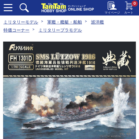
0
マイページ
カート
ミリタリーモデル
軍艦・艦艇・船舶
巡洋艦
特価コーナー
ミリタリープラモデル