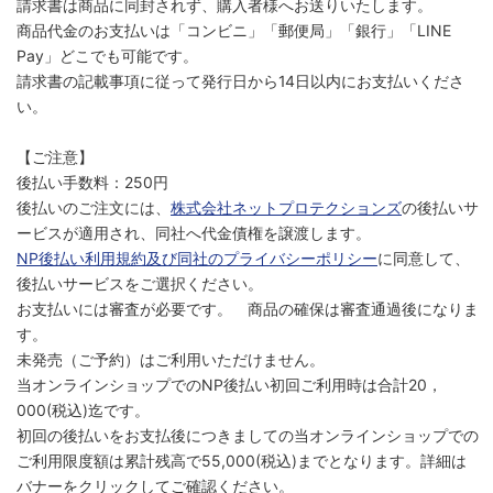
請求書は商品に同封されず、購入者様へお送りいたします。
商品代金のお支払いは「コンビニ」「郵便局」「銀行」「LINE
Pay」どこでも可能です。
請求書の記載事項に従って発行日から14日以内にお支払いくださ
い。
【ご注意】
後払い手数料：250円
後払いのご注文には、
株式会社ネットプロテクションズ
の後払いサ
ービスが適用され、同社へ代金債権を譲渡します。
NP後払い利用規約及び同社のプライバシーポリシー
に同意して、
後払いサービスをご選択ください。
お支払いには審査が必要です。 商品の確保は審査通過後になりま
す。
未発売（ご予約）はご利用いただけません。
当オンラインショップでのNP後払い初回ご利用時は合計20，
000(税込)迄です。
初回の後払いをお支払後につきましての当オンラインショップでの
ご利用限度額は累計残高で55,000(税込)までとなります。詳細は
バナーをクリックしてご確認ください。