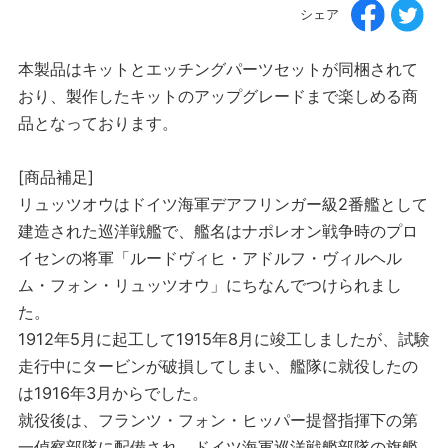
シェア
本製品はキットとエッチングパーツセットが同梱されて
おり、製作したキットのアップグレードまで楽しめる商
品となっております。
[商品補足]
リュッツオウはドイツ海軍デアフリンガー級2番艦として
建造された巡洋戦艦で、艦名はナポレオン戦争時のプロ
イセンの将軍「ルードヴィヒ・アドルフ・ヴィルヘル
ム・フォン・リュッツオウ」にちなんでつけられまし
た。
1912年5月に起工して1915年8月に竣工しましたが、試験
走行中にタービンが破損してしまい、艦隊に就役したの
は1916年3月からでした。
就役後は、フランツ・フォン・ヒッパー提督指揮下の第
一偵察部隊に配備され、ドイツ海軍巡洋戦艦部隊の旗艦